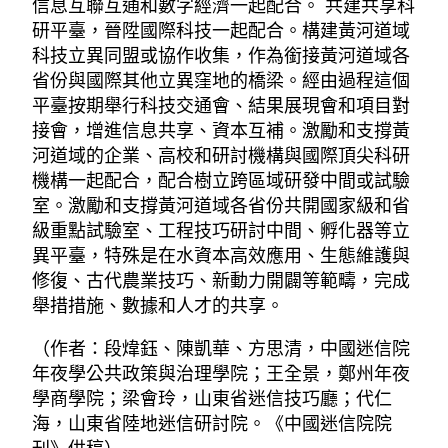
信息互聯互通和數字經濟一起配合。 共建共享科
研平臺，晉陞國際科技一起配合。構建黃河道域
科技立異同盟或協作收集，作為銜接黃河道域各
省份與國際其他立異窪地的橋梁。經由過程這個
平臺按期舉行科技交通會、結果展現會和項目對
接會，增進信息共享、資本互補。激勵和支撐黃
河道域的企業、高校和研討機構與國際頂尖科研
機構一起配合，配合樹立跨區域研發中間或試驗
室。激勵和支撐黃河道域各省份共開國家級和省
級重點試驗室、工程技巧研討中間、孵化器等立
異平臺，特殊是在水資本高效應用、生態維護與
修復、古代農業技巧、新動力開闢等範疇，完成
舉措措施、數據和人才的共享。
（作者：段煒鈺、陳凱華、方思清，中國迷信院
年夜學公共政策與治理學院；王全景，鄭州年夜
學商學院；梁會玲，山東省迷信技巧廳；代仁
海，山東省陸地迷信研討院。《中國迷信院院