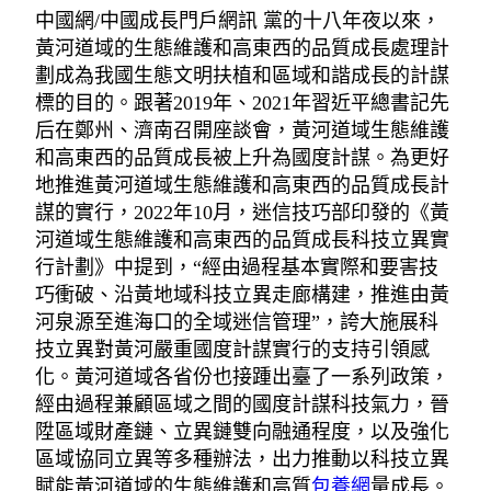
中國網/中國成長門戶網訊 黨的十八年夜以來，
黃河道域的生態維護和高東西的品質成長處理計
劃成為我國生態文明扶植和區域和諧成長的計謀
標的目的。跟著2019年、2021年習近平總書記先
后在鄭州、濟南召開座談會，黃河道域生態維護
和高東西的品質成長被上升為國度計謀。為更好
地推進黃河道域生態維護和高東西的品質成長計
謀的實行，2022年10月，迷信技巧部印發的《黃
河道域生態維護和高東西的品質成長科技立異實
行計劃》中提到，“經由過程基本實際和要害技
巧衝破、沿黃地域科技立異走廊構建，推進由黃
河泉源至進海口的全域迷信管理”，誇大施展科
技立異對黃河嚴重國度計謀實行的支持引領感
化。黃河道域各省份也接踵出臺了一系列政策，
經由過程兼顧區域之間的國度計謀科技氣力，晉
陞區域財產鏈、立異鏈雙向融通程度，以及強化
區域協同立異等多種辦法，出力推動以科技立異
賦能黃河道域的生態維護和高質
包養網
量成長。