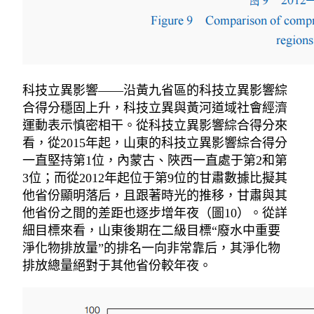
科技立異影響——沿黃九省區的科技立異影響綜
合得分穩固上升，科技立異與黃河道域社會經濟
運動表示慎密相干。從科技立異影響綜合得分來
看，從2015年起，山東的科技立異影響綜合得分
一直堅持第1位，內蒙古、陜西一直處于第2和第
3位；而從2012年起位于第9位的甘肅數據比擬其
他省份顯明落后，且跟著時光的推移，甘肅與其
他省份之間的差距也逐步增年夜（圖10）。從詳
細目標來看，山東後期在二級目標“廢水中重要
淨化物排放量”的排名一向非常靠后，其淨化物
排放總量絕對于其他省份較年夜。