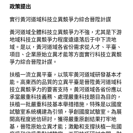
政策提出
實行黃河道域科技立異競爭力綜合晉陞計謀
黃河道域全體科技立異競爭力不強，尤其是下游
地域科技立異競爭力程度遠遠落后于中下流地
域。是以，黃河道域各省份需求從人才、平臺、
項目、企業原始立異才能等方面實行科技立異競
爭力綜合晉陞計謀。
扶植一流立異平臺，以筑牢黃河道域研發基本才
能。高東西的品質的立異平臺是晉陞黃河道域科
技立異競爭力的要害支持。黃河道域各省份應以
承當嚴重科技義務、處理嚴重科技題目為目的，
扶植一批嚴重科技基本舉措措施，特殊是以國度
試驗室系統構建為引領，爭創國度試驗室。為展
開高程度迷信研討，獲得嚴重原創結果打牢地
基，晉陞原始立異才能；激勵和支撐扶植一批國