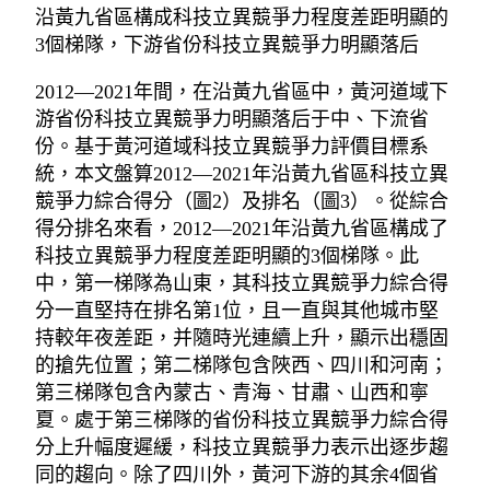
沿黃九省區構成科技立異競爭力程度差距明顯的
3個梯隊，下游省份科技立異競爭力明顯落后
2012—2021年間，在沿黃九省區中，黃河道域下
游省份科技立異競爭力明顯落后于中、下流省
份。基于黃河道域科技立異競爭力評價目標系
統，本文盤算2012—2021年沿黃九省區科技立異
競爭力綜合得分（圖2）及排名（圖3）。從綜合
得分排名來看，2012—2021年沿黃九省區構成了
科技立異競爭力程度差距明顯的3個梯隊。此
中，第一梯隊為山東，其科技立異競爭力綜合得
分一直堅持在排名第1位，且一直與其他城市堅
持較年夜差距，并隨時光連續上升，顯示出穩固
的搶先位置；第二梯隊包含陜西、四川和河南；
第三梯隊包含內蒙古、青海、甘肅、山西和寧
夏。處于第三梯隊的省份科技立異競爭力綜合得
分上升幅度遲緩，科技立異競爭力表示出逐步趨
同的趨向。除了四川外，黃河下游的其余4個省