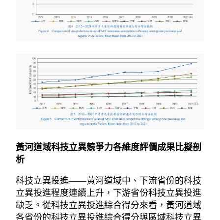
黃河道域科技立異競爭力各維度評價成果比擬剖
析
科技立異投進——黃河道域中、下流省份的科技
立異投進程度連續上升，下游省份科技立異投進
缺乏。從科技立異投進綜合得分來看，黃河道域
各省份的科技立異投進綜合得分與區域科技立異