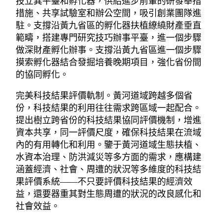
技立異平臺和孵化器，供給進步前輩的研發舉措
措施、共享試驗室和辦公空間，吸引創業團隊進
駐。支撐沿黃九省區的孵化器扶植繚繞財產垂直
範疇，搭建專門研究技巧辦事平臺，進一個步驟
做深財產孵化辦事。支撐沿黃九省區進一個步驟
摸索孵化器結合發掘培養晚期項目，強化省份間
的協同孵化。
完美科技結果評價軌制。黃河道域跨越多個省
份，科技結果的利用往往需求跨區域一起配合。
提出樹立跨省份的科技結果協同評價機制，增進
資本共享，同一評價尺度，確保科技結果在流域
內的有用轉化和利用。鑒于黃河道域生態扶植、
水資本治理、防洪減災等多方面的需求，應構建
涵蓋經濟、社會、周遭的狀況等多維度的科技結
果評價系統——不只要評價科技結果的經濟效
益，還要器重其對生態周遭的狀況的改良感化和
社會效益。