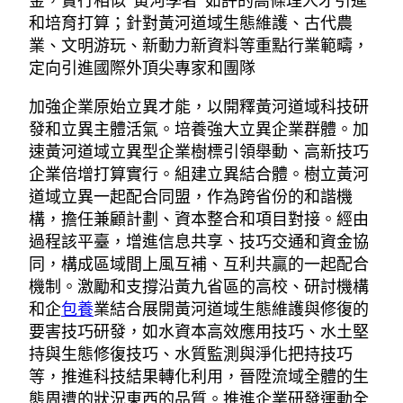
金，實行相似“黃河學者”如許的高條理人才引進
和培育打算；針對黃河道域生態維護、古代農
業、文明游玩、新動力新資料等重點行業範疇，
定向引進國際外頂尖專家和團隊
加強企業原始立異才能，以開釋黃河道域科技研
發和立異主體活氣。培養強大立異企業群體。加
速黃河道域立異型企業樹標引領舉動、高新技巧
企業倍增打算實行。組建立異結合體。樹立黃河
道域立異一起配合同盟，作為跨省份的和諧機
構，擔任兼顧計劃、資本整合和項目對接。經由
過程該平臺，增進信息共享、技巧交通和資金協
同，構成區域間上風互補、互利共贏的一起配合
機制。激勵和支撐沿黃九省區的高校、研討機構
和企
包養
業結合展開黃河道域生態維護與修復的
要害技巧研發，如水資本高效應用技巧、水土堅
持與生態修復技巧、水質監測與淨化把持技巧
等，推進科技結果轉化利用，晉陞流域全體的生
態周遭的狀況東西的品質。推進企業研發運動全