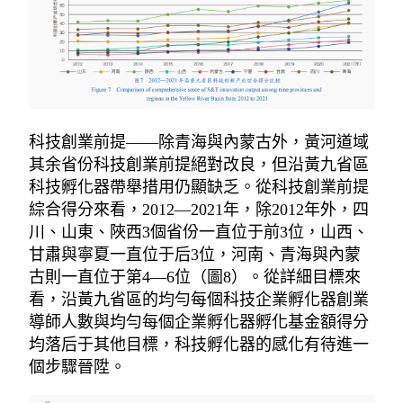
科技創業前提——除青海與內蒙古外，黃河道域
其余省份科技創業前提絕對改良，但沿黃九省區
科技孵化器帶舉措用仍顯缺乏。從科技創業前提
綜合得分來看，2012—2021年，除2012年外，四
川、山東、陜西3個省份一直位于前3位，山西、
甘肅與寧夏一直位于后3位，河南、青海與內蒙
古則一直位于第4—6位（圖8）。從詳細目標來
看，沿黃九省區的均勻每個科技企業孵化器創業
導師人數與均勻每個企業孵化器孵化基金額得分
均落后于其他目標，科技孵化器的感化有待進一
個步驟晉陞。