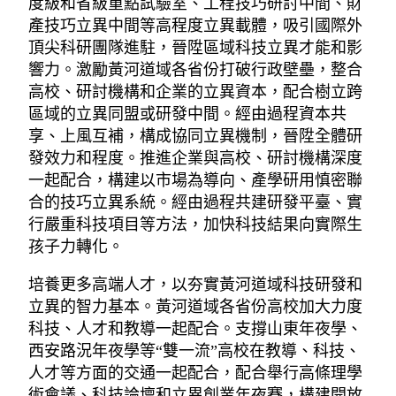
度級和省級重點試驗室、工程技巧研討中間、財
產技巧立異中間等高程度立異載體，吸引國際外
頂尖科研團隊進駐，晉陞區域科技立異才能和影
響力。激勵黃河道域各省份打破行政壁壘，整合
高校、研討機構和企業的立異資本，配合樹立跨
區域的立異同盟或研發中間。經由過程資本共
享、上風互補，構成協同立異機制，晉陞全體研
發效力和程度。推進企業與高校、研討機構深度
一起配合，構建以市場為導向、產學研用慎密聯
合的技巧立異系統。經由過程共建研發平臺、實
行嚴重科技項目等方法，加快科技結果向實際生
孩子力轉化。
培養更多高端人才，以夯實黃河道域科技研發和
立異的智力基本。黃河道域各省份高校加大力度
科技、人才和教導一起配合。支撐山東年夜學、
西安路況年夜學等“雙一流”高校在教導、科技、
人才等方面的交通一起配合，配合舉行高條理學
術會議、科技論壇和立異創業年夜賽，構建開放