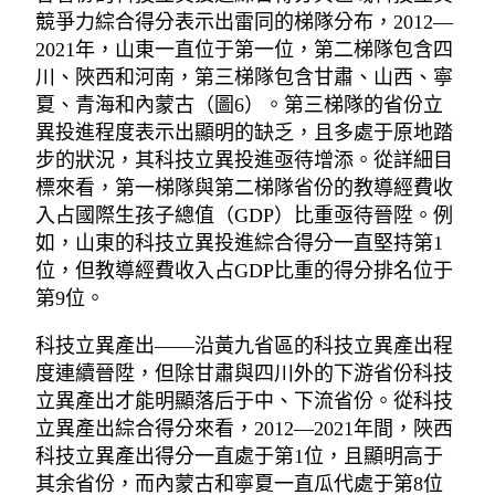
競爭力綜合得分表示出雷同的梯隊分布，2012—
2021年，山東一直位于第一位，第二梯隊包含四
川、陜西和河南，第三梯隊包含甘肅、山西、寧
夏、青海和內蒙古（圖6）。第三梯隊的省份立
異投進程度表示出顯明的缺乏，且多處于原地踏
步的狀況，其科技立異投進亟待增添。從詳細目
標來看，第一梯隊與第二梯隊省份的教導經費收
入占國際生孩子總值（GDP）比重亟待晉陞。例
如，山東的科技立異投進綜合得分一直堅持第1
位，但教導經費收入占GDP比重的得分排名位于
第9位。
科技立異產出——沿黃九省區的科技立異產出程
度連續晉陞，但除甘肅與四川外的下游省份科技
立異產出才能明顯落后于中、下流省份。從科技
立異產出綜合得分來看，2012—2021年間，陜西
科技立異產出得分一直處于第1位，且顯明高于
其余省份，而內蒙古和寧夏一直瓜代處于第8位