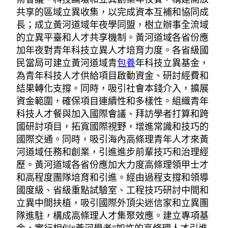
共享的區域立異收集，以完成資本互補和協同成
長；成立黃河道域年夜學同盟，樹立辦事全流域
的立異平臺和人才共享機制。黃河道域各省份應
加年夜對青年科技立異人才培育力度。各省級國
民當局可建立黃河道域青
包養
年科技立異基金，
為青年科技人才供給項目啟動資金、研討經費和
結果轉化支撐。同時，吸引社會本錢介入，擴展
資金範圍，確保項目連續性和多樣性。組織青年
科技人才餐與加入國際會議、拜訪學者打算和跨
國研討項目，拓寬國際視野，增進常識和技巧的
國際交通。同時，吸引海內高條理青年人才來黃
河道域任務和創業，引進進步前輩技巧和治理經
歷。黃河道域各省份應加大力度高條理領甲士才
和高程度團隊培育和引進。經由過程支撐和領導
國度級、省級重點試驗室、工程技巧研討中間和
立異中間扶植，吸引國際外頂尖迷信家和立異團
隊進駐，構成高條理人才集聚效應。建立專項基