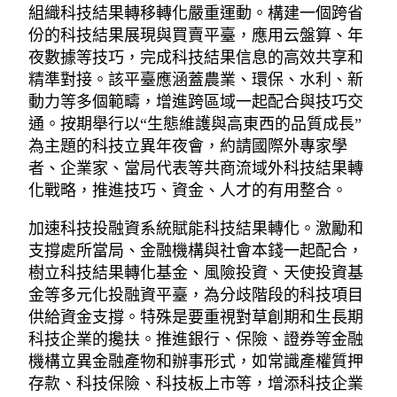
組織科技結果轉移轉化嚴重運動。構建一個跨省
份的科技結果展現與買賣平臺，應用云盤算、年
夜數據等技巧，完成科技結果信息的高效共享和
精準對接。該平臺應涵蓋農業、環保、水利、新
動力等多個範疇，增進跨區域一起配合與技巧交
通。按期舉行以“生態維護與高東西的品質成長”
為主題的科技立異年夜會，約請國際外專家學
者、企業家、當局代表等共商流域外科技結果轉
化戰略，推進技巧、資金、人才的有用整合。
加速科技投融資系統賦能科技結果轉化。激勵和
支撐處所當局、金融機構與社會本錢一起配合，
樹立科技結果轉化基金、風險投資、天使投資基
金等多元化投融資平臺，為分歧階段的科技項目
供給資金支撐。特殊是要重視對草創期和生長期
科技企業的攙扶。推進銀行、保險、證券等金融
機構立異金融產物和辦事形式，如常識產權質押
存款、科技保險、科技板上市等，增添科技企業