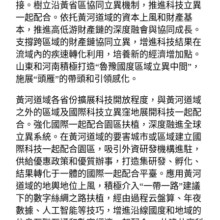
接。樹立沿黃省區協同立異機制，推進科技立異
一起配合。依托黃河道域的資本上風和財產基
本，推進高低游財產鏈的深度融會與協同成長。
支撐跨區域的財產鏈協同立異，增進科技結果在
流域內的疾速轉化利用，培養新的經濟增加點。
山東和河南積極打造“魯豫國度區域立異中間”，
施展“頭雁”的帶頭和引領感化。
黃河道域各省份擴展科技開放程度，與黃河道域
之外的區域及國際科技立異窪地展開科技一起配
合。強化國際一起配合園區扶植，深度融進全球
立異系統。在黃河道域的要害城市或區域建立國
際科技一起配合園區，吸引外資研發機構進駐，
供給優惠政策和優質辦事，打造集研發、孵化、
結果轉化于一體的國際一起配合平臺。應用黃河
道域的地輿地位上風，積極介入“一帶一路”建議
下的數字絲綢之路扶植，經由過程云盤算、年夜
數據、人工智能等技巧，增進沿線國度和地域的