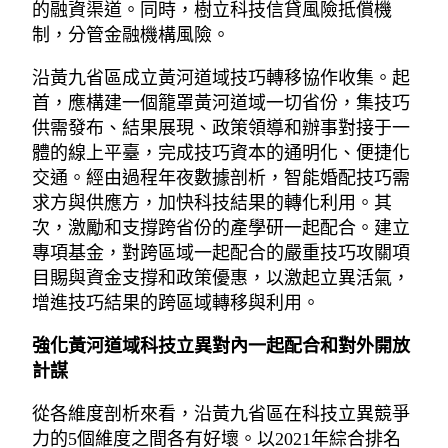
的融資渠道。同時，樹立科技信貸風險抵償機
制，分管金融機構風險。
沿黃九省區成立黃河道域技巧轉移協作收集。起
首，應構建一個籠罩黃河道域一切省份，集技巧
供需發布、結果展現、政策領導和辦事對接于一
體的線上平臺，完成技巧資本的通明化、便捷化
交通。經由過程年夜數據剖析，智能婚配技巧需
求方與供應方，加快科技結果的轉化利用。其
次，激勵和支撐跨省份的產學研一起配合。建立
專項基金，對跨區域一起配合的嚴重技巧攻關項
目賜與資金支撐和政策優惠，以激起立異活氣，
增進技巧結果的跨區域轉移與利用。
強化黃河道域科技立異對內一起配合和對外開放
計謀
從各維度剖析來看，沿黃九省區在科技立異競爭
力的5個維度之間各有好壞。以2021年綜合排名