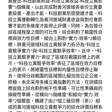
異產出-科技創業前提-科技立異收益-科技立異影
響”5個維度，以此完成對黃河道域各省份立異要
素投進、產出才能、科技創業前提營建才能、科
技立異運動轉化為黃河道域財產收益與對社會影
響才能的多維度才能停止評價。同時，為包管分
歧區域程度之間的可比性，綜合斟酌了範圍性目
標與效力性目標，縱向上斟酌“實力-效率”2類目
標，將黃河道域科技立異競爭力拆分為“科技立
異競爭實力”與“科技立異競爭效率”。此中，“科
技立異競爭實力”表征了區域在範圍目標上的表
示，“科技立異競爭效率”表征了區域在效力目標
上的表示，將總量性目標和均量性目標停止聯
合，使得分歧範圍的區域間比擬加倍公正公道。
終極，本文采用多維立異指數的方法，在詳細目
標拔取上綜合斟酌相干性準繩、可比性準繩與的
操縱性準繩，從橫向“5個維度”和縱向“實力-效
率”2個層面，構建了由27個三級目標（表1）組
成的黃河道域科技立異競爭力的綜合評價目標系