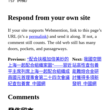
刊》供稿）
Respond from your own site
If your site supports Webmention, link to this page’s
URL (it’s a
permalink
) and send it along. If not, a
comment still counts. The old web still has many
doors, pockets, and passageways.
Previous:
“配合扶植加倍美妙的
Next:
我國空間
上海一起配合組織家園”——習近
站高性查包養
平主席列席上海一起配合組織成
能難熔合金研
員國元首理事會第二十四次會議
討獲得多項新
紀查包養實_中國網
發明_中國網
Comments