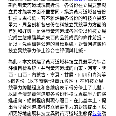
斟酌到黃河道域現實近況，各省份在立異要素與
立異才能等方面不盡雷同，摸清黃河道域各省份
科技立異根柢、客不雅評價各省份的科技立異競
爭力、周全剖析各省份在科技立異競爭力方面的
差別和好壞，是保證黃河道域各省份以科技立異
完成生態維護與高東西的品質成長的條件前提。
是以，急需構建公道的目標系統，對黃河道域科
技立異競爭力停止綜合性評價與比擬。
為此，本文構建了黃河道域科技立異競爭力綜合
評價目標系統，并對黃河道域的山東、河南、陜
西、山西、內蒙古、寧夏、甘肅、四川和青海等
9個省份（以下簡稱“沿黃九省區”）在科技立異
競爭力總體程度和各維度表示得分停止了比擬，
以周全清楚黃河道域各省份科技立異競爭力的演
進趨向、絕對程度與現存題目。在此基本上，提
出晉陞黃河道域科技立異競爭力的對策提出，以
期更好地施展科技立異對黃河道域生態保
包養
護