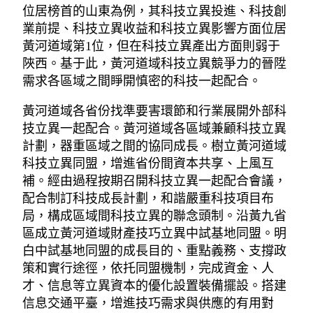
位居榜首的山東為例，其科技立異投進、科技創
業前提、科技立異收益和科技立異影響方面位居
黃河道域第1位，但在科技立異產出方面則弱于
陜西。基于此，黃河道域科技立異競爭力的晉陞
需求各區域之間睜開慎密的科技一起配合。
黃河道域各省份找準要害環節和行業展開外部科
技立異一起配合。黃河道域各區域兼顧科技立異
計劃，器重區域之間的協同成長。樹立黃河道域
科技立異同盟，增進省份間資本共享、上風互
補。經由過程按期召開科技立異一起配合會議，
配合制訂科技成長計劃，和諧嚴重科技項目布
局，構成區域間科技立異的聯念頭制。沿黃九省
區成立黃河道域財產技巧立異中試基地同盟。明
白中試基地同盟的成長目的、重點義務、支撐政
策和實行途徑，依托同盟機制，完成資金、人
才、信息等立異資本的優化設置裝備擺設。搭建
信息交通平臺，增進技巧需求與供應的有用對