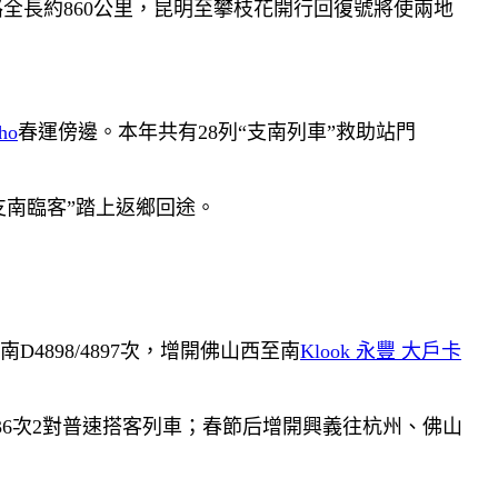
全長約860公里，昆明至攀枝花開行回復號將使兩地
ho
春運傍邊。本年共有28列“支南列車”救助站門
支南臨客”踏上返鄉回途。
州南D4898/4897次，增開佛山西至南
Klook 永豐 大戶卡
/4236次2對普速搭客列車；春節后增開興義往杭州、佛山