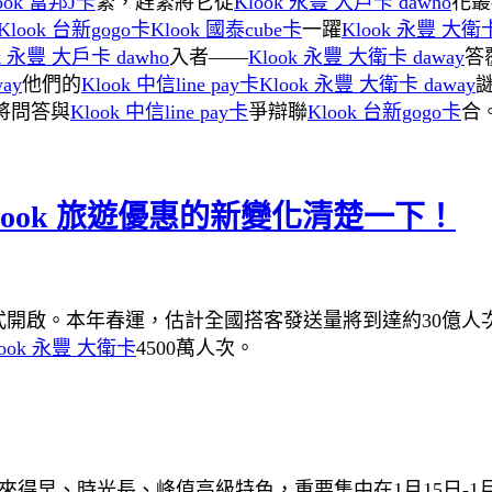
ook 富邦J卡
緊，趕緊將它從
Klook 永豐 大戶卡 dawho
花叢
Klook 台新gogo卡
Klook 國泰cube卡
一躍
Klook 永豐 大衛
k 永豐 大戶卡 dawho
入者——
Klook 永豐 大衛卡 daway
答
ay
他們的
Klook 中信line pay卡
Klook 永豐 大衛卡 daway
將問答與
Klook 中信line pay卡
爭辯聯
Klook 台新gogo卡
合
ook 旅遊優惠的新變化清楚一下！
式開啟。本年春運，估計全國搭客發送量將到達約30億人次
look 永豐 大衛卡
4500萬人次。
來得早、時光長、峰值高級特色，重要集中在1月15日-1月