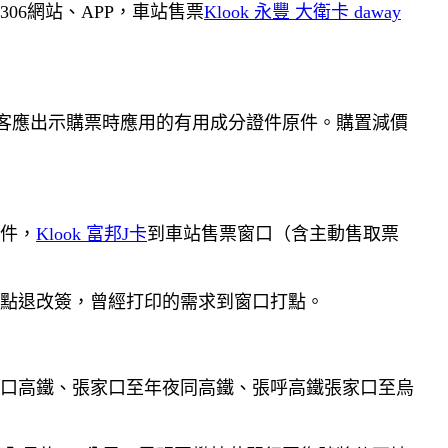
06網站、APP，車站售票
Klook 永豐 大衛卡 daway
客應出示購票時應用的有用成分證件原件。購置減價
原件，
Klook 富邦J卡
到車站售票窗口（含主動售取票
點退改簽，曾經打印的需求到窗口打點。
張家口高鐵、張家口至年夜同高鐵、張呼高鐵張家口至烏