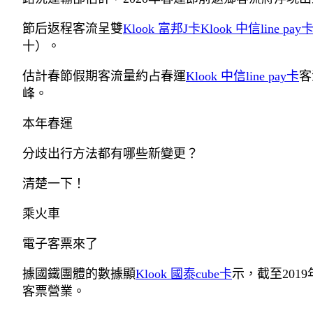
節后返程客流呈雙
Klook 富邦J卡
Klook 中信line pay
十）。
估計春節假期客流量約占春運
Klook 中信line pay卡
客
峰。
本年春運
分歧出行方法都有哪些新變更？
清楚一下！
乘火車
電子客票來了
據國鐵團體的數據顯
Klook 國泰cube卡
示，截至201
客票營業。