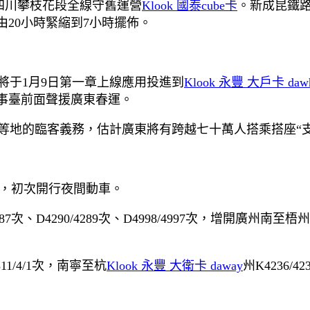
四川攀枝花段全線守舊運營
Klook 國泰cube卡
。新成昆鐵路
由20小時緊縮到7小時擺佈。
將于1月9日第一章上線應用投進到
Klook 永豐 大戶卡 daw
事臺前面聲援廣東春運。
徽等地的臨客義務，估計廣東將有跨越七十萬人搭乘搭座“
對，初次開行夜間動車。
87次、D4290/4289次、D4998/4997次，增開廣州南至梧
311/4/1次，南寧至杭
Klook 永豐 大衛卡 daway
州K4236