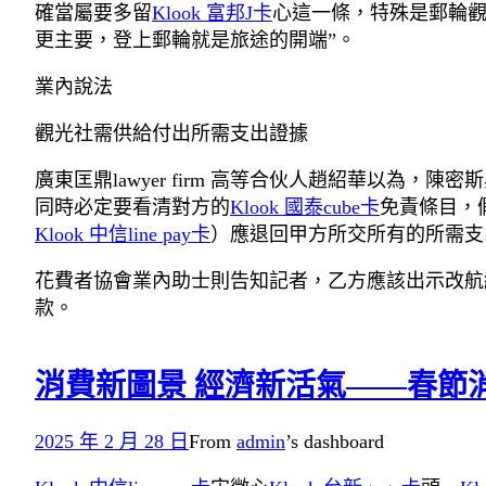
確當屬要多留
Klook 富邦J卡
心這一條，特殊是郵輪觀
更主要，登上郵輪就是旅途的開端”。
業內說法
觀光社需供給付出所需支出證據
廣東匡鼎lawyer firm 高等合伙人趙紹華以
同時必定要看清對方的
Klook 國泰cube卡
免責條目，
Klook 中信line pay卡
）應退回甲方所交所有的所需支
花費者協會業內助士則告知記者，乙方應該出示改航
款。
消費新圖景 經濟新活氣——春節消費
2025 年 2 月 28 日
From
admin
’s dashboard