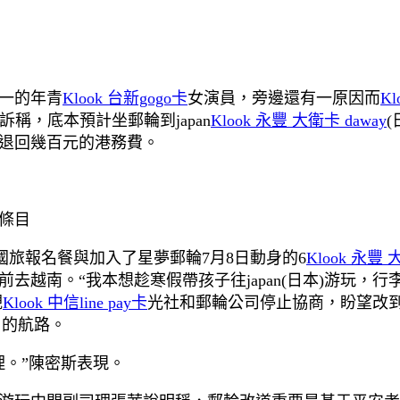
一的年青
Klook 台新gogo卡
女演員，旁邊還有一原因而
K
稱，底本預計坐郵輪到japan
Klook 永豐 大衛卡 daway
退回幾百元的港務費。
條目
旅報名餐與加入了星夢郵輪7月8日動身的6
Klook 永豐 
越南。“我本想趁寒假帶孩子往japan(日本)游玩，行
觀
Klook 中信line pay卡
光社和郵輪公司停止協商，盼望改到8
月的航路。
理。”陳密斯表現。