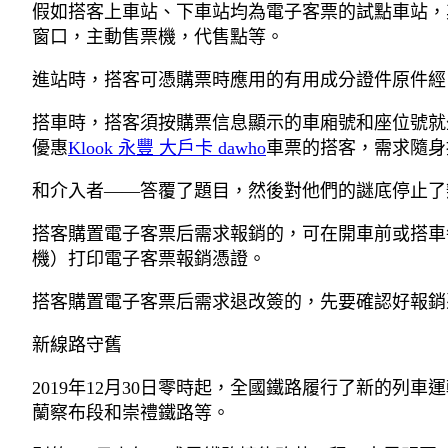
假如搭客上車站、下車站均為電子客票的試點車站，其
窗口，主動售票機，代售點等。
進站時，搭客可憑購票時應用的有用成分證件原件經
搭車時，搭客須按購票信息顯示的車廂號和座位號就
優惠
Klook 永豐 大戶卡 dawho
車票的搭客，需求隨身
和介入者——答覆了題目，然後對他們的謎底停止了
搭客購置電子客票后需求報銷的，可在開車前或搭車
機）打印電子客票報銷憑證。
搭客購置電子客票后需求退改簽的，先要確認好報銷
新線路守舊
2019年12月30日零時起，全國鐵路履行了新的
蘭察布段和崇禮鐵路等。