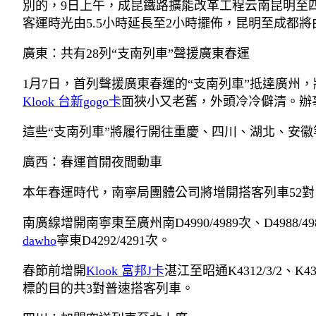
別的，9日上午，成昆鐵路擴能改革工程云南昆明至
客運時光由5.5小時延長至2小時擺佈，昆明至成都將
廣東：共有28列“支南列車”聲援廣東春運
1月7日，首列聲援廣東春運的“支南列車”抵達廣州，
Klook 台新gogo卡
面狹小又老舊，外頭冷冷僻清。辦
這些“支南列車”將履行開往重慶、四川、湖北、安
廣西：春運首開夜間動車
本年春運時代，南寧局團體公司將增開搭客列車52
南廣線增開南寧東至廣州南D4990/4989次、D4988/49
dawho
寧東D4292/4291次。
春節前增開
Klook 富邦J卡
湛江至昭通K4312/3/2、K4
標的目的共3對普速搭客列車。