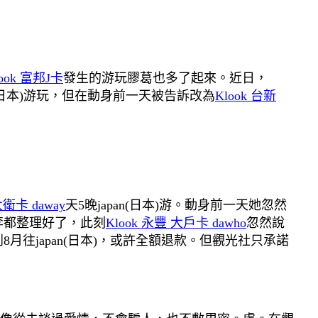
look 富邦J卡
發生的游玩膠葛也多了起來。近日，
(日本)游玩，但在動身前一天被告訴改為
Klook 台新
大衛卡 daway
天5晚japan(日本)游。動身前一天她忽然
李都整理好了，此刻
Klook 永豐 大戶卡 dawho
忽然說
月往japan(日本)，或許全額退款。但觀光社只承諾