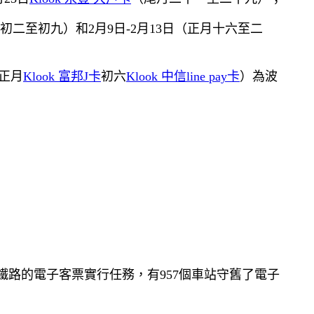
初二至初九）和2月9日-2月13日（正月十六至二
（正月
Klook 富邦J卡
初六
Klook 中信line pay卡
）為波
際鐵路的電子客票實行任務，有957個車站守舊了電子