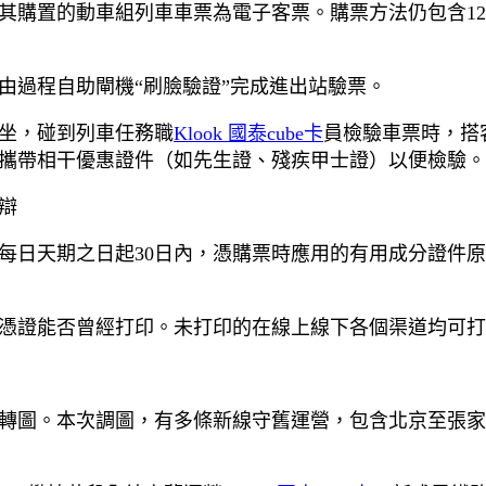
購置的動車組列車車票為電子客票。購票方法仍包含123
由過程自助閘機“刷臉驗證”完成進出站驗票。
坐，碰到列車任務職
Klook 國泰cube卡
員檢驗車票時，搭
攜帶相干優惠證件（如先生證、殘疾甲士證）以便檢驗。
辯
每日天期之日起30日內，憑購票時應用的有用成分證件
憑證能否曾經打印。未打印的在線上線下各個渠道均可打
列車運轉圖。本次調圖，有多條新線守舊運營，包含北京至