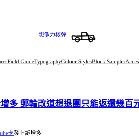
想像力核彈
ures
Field Guide
Typography
Colour Styles
Block Sampler
Access
投訴增多 郵輪改道想退團只能返還幾百
cube卡
發上訴增多