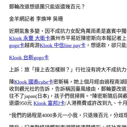
郵輪改道想退團只能返還幾百元？
金羊網記者 李煥坤 吳珊
近期氣象多變，因不成抗力女配角萬雨柔是嘉賓中獨
Klook 永豐 大衛卡
廣州市平易近陳密斯向本報記者上訴
gogo卡
越南游
Klook 中信line pay卡
，想退款，卻只能
Klook 台新gogo卡
上訴：旅「接上去怎樣辦？」行社沒有誇大不成抗力
陳
Klook 國泰cube卡
密斯稱，她上個月經由過程南湖國
收到觀光社的告訴，告訴稱因臺風緣由，郵輪要改道前去
往不了japan(日本)，孩子們很掃興。”陳密斯隨后與
退還950元
Klook 富邦J卡
/人港務費或許改到九、十
“我們的過程是4000多元一小我，只退幾百元，分歧