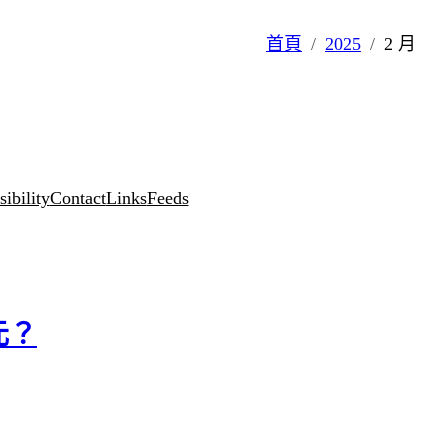
首頁
2025
2 月
ibility
Contact
Links
Feeds
元？