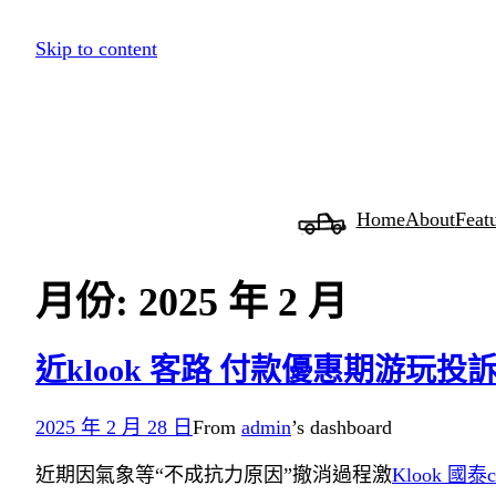
跳
Skip to content
至
主
要
內
容
Home
About
Feat
月份:
2025 年 2 月
近klook 客路 付款優惠期游玩
2025 年 2 月 28 日
From
admin
’s dashboard
近期因氣象等“不成抗力原因”撤消過程激
Klook 國泰