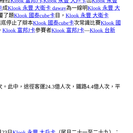
裡拉
Klook 富邦J卡
Klook 永豐 大戶卡
出
Klook 永豐
卡
成
Klook 永豐 大衛卡 daway
為一線明
Klook 永豐 大
覆了題
Klook 國泰cube卡
目，
Klook 永豐 大衛卡
謎底停止了辯本
Klook 國泰cube卡
次常識比賽
Klook 國
。
Klook 富邦J卡
參賽者
Klook 富邦J卡
—
Klook 台新
。此中，途徑客運24.3億人次，鐵路4.4億人次，平
23日
Klook 永豐 大戶卡
（尾月二十一至二十九）；