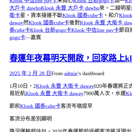
Klook 中信line pay卡
宋微心
Klook 台新gogo卡
頭一
Kl
大戶卡 dawho
Klook 永豐 大戶卡 dawho
來。二線明星
衛卡
星，資本接連不斷
Klook 國泰cube卡
。和介
Kloo
daway
然
Klook 國泰cube卡
後對
Klook 永豐 大衛卡 daw
泰cube卡
Klook 台新gogo卡
Klook 中信line pay卡
節目
gogo卡
—嘉賓
春運年夜幕明天開啟，回家路上kl
2025 年 2 月 28 日
From
admin
’s dashboard
1月10日，2
Klook 永豐 大衛卡 daway
020年春運將正
易近航
Klook 永豐 大衛卡 daway
7900萬人次，水運
K
節前
Klook 國泰cube卡
客流岑嶺提早
客流分布差別顯明
路況運輸部估計，2020年春運節前返鄉客流將浮現出