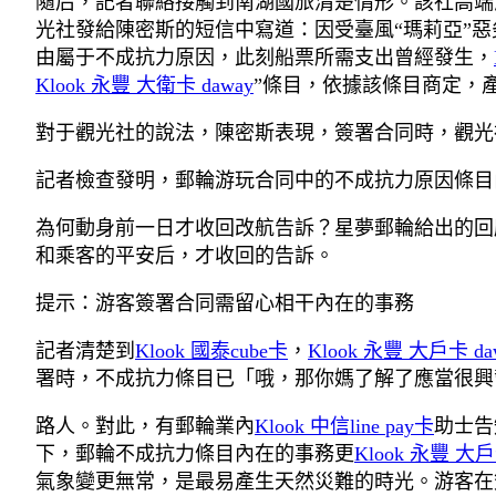
隨后，記者聯絡接觸到南湖國旅清楚情形。該社高端
光社發給陳密斯的短信中寫道：因受臺風“瑪莉亞”
由屬于不成抗力原因，此刻船票所需支出曾經發生，
Klook 永豐 大衛卡 daway
”條目，依據該條目商定，
對于觀光社的說法，陳密斯表現，簽署合同時，觀光
記者檢查發明，郵輪游玩合同中的不成抗力原因條目
為何動身前一日才收回改航告訴？星夢郵輪給出的回
和乘客的平安后，才收回的告訴。
提示：游客簽署合同需留心相干內在的事務
記者清楚到
Klook 國泰cube卡
，
Klook 永豐 大戶卡 da
署時，不成抗力條目已「哦，那你媽了解了應當很興
路人。對此，有郵輪業內
Klook 中信line pay卡
助士告
下，郵輪不成抗力條目內在的事務更
Klook 永豐 大
氣象變更無常，是最易產生天然災難的時光。游客在