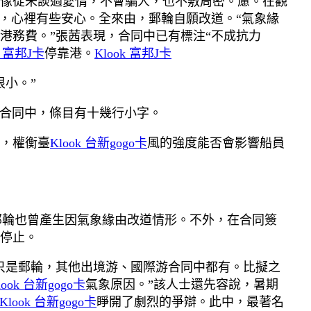
像從未談過愛情，不會騙人，也不敷周密。慮。在觀
，心裡有些安心。全來由，郵輪自願改道。“氣象緣
港務費。”張茜表現，合同中已有標注“不成抗力
k 富邦J卡
停靠港。
Klook 富邦J卡
小。”
合同中，條目有十幾行小字。
，權衡臺
Klook 台新gogo卡
風的強度能否會影響船員
星郵輪也曾產生因氣象緣由改道情形。不外，在合同簽
停止。
只是郵輪，其他出境游、國際游合同中都有。比擬之
look 台新gogo卡
氣象原因。”該人士還先容說，暑期
Klook 台新gogo卡
睜開了劇烈的爭辯。此中，最著名