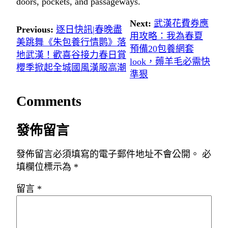
doors, pockets, and passageways.
Next:
武漢花費券應
Previous:
逐日快訊|春晚盡
用攻略：我為春夏
美跳舞《朱包養行情鹮》落
預備20包養網套
地武漢！歡喜谷接力春日賞
look，薅羊毛必需快
櫻季掀起全城國風漢服高潮
準狠
Comments
發佈留言
發佈留言必須填寫的電子郵件地址不會公開。
必
填欄位標示為
*
留言
*