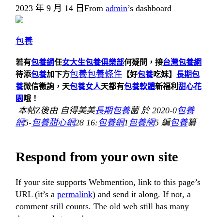
2023 年 9 月 14 日
From
admin
’s dashboard
包養
若有
包養網
任
女大生包養俱樂部
何疑問，接
台灣包養網
包養
包養條件
待添
包養
加下方
【好
包養
吃妹】
長期包
養
微信徵詢，天
包養女人
天都有
包養軟體
新福利
甜心花
園
哦！
本帖Z後由 自得美美
長期包養
菌 於 2020-0
包養
網
5-
包養甜心網
28 16:
包養網
1
包養網
5 編
包養
纂
Respond from your own site
If your site supports Webmention, link to this page’s
URL (it’s a
permalink
) and send it along. If not, a
comment still counts. The old web still has many