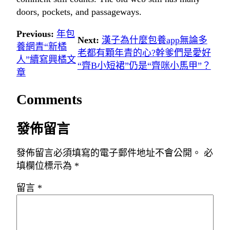
doors, pockets, and passageways.
Previous:
年包
Next:
漢子為什麼包養app無論多
養網青“新橘
老都有顆年青的心?幹爹們是愛好
人”續寫興橘文
“齊B小短裙”仍是“齊咪小馬甲”？
章
Comments
發佈留言
發佈留言必須填寫的電子郵件地址不會公開。
必
填欄位標示為
*
留言
*