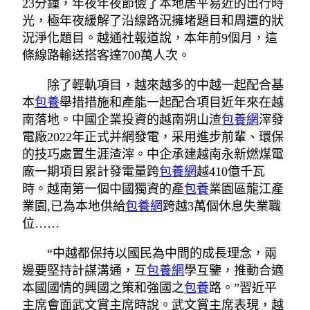
23分鐘，年夜年夜節儉了本地居平易近的出行時
光，極年夜緩解了沿線路況擁堵題目和周遭的狀
況淨化題目。越通社報道說，本年前9個月，這
條線路輸送搭客達700萬人次。
除了輕軌項目，越來越多的中越一起配合基
本
包養
舉措措施和產能一起配合項目近年來在越
南落地。中國企業投資的越南朔山渣
包養網
滓發
電廠2022年正式并網發電，采用進步前輩、環保
的技巧處置生涯渣滓。中企承建越南永新燃煤電
廠一期項目累計發電量跨
包養網
越410億千瓦
時。越南第一個中國獨資的產
包養
業園區龍江產
業園,已為本地供給
包養網
跨越3萬個休息失業職
位……
“中越都保持以國民為中間的成長理念，兩
邊要堅持計謀溝通，互
包養網
學互鑒，推動合適
本國國情的興國之策和強國之
包養
路。”習近平
主席會面武文賞主席時說。武文賞主席表現，越