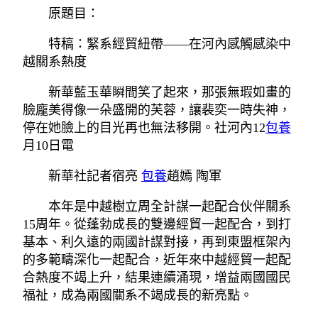
原題目：
特稿：緊系經貿紐帶——在河內感觸感染中
越關系熱度
新華藍玉華瞬間笑了起來，那張無瑕如畫的
臉龐美得像一朵盛開的芙蓉，讓裴奕一時失神，
停在她臉上的目光再也無法移開。社河內12
包養
月10日電
新華社記者宿亮
包養
趙嫣 陶軍
本年是中越樹立周全計謀一起配合伙伴關系
15周年。從蓬勃成長的雙邊經貿一起配合，到打
基本、利久遠的兩國計謀對接，再到東盟框架內
的多範疇深化一起配合，近年來中越經貿一起配
合熱度不竭上升，結果連續涌現，增益兩國國民
福祉，成為兩國關系不竭成長的新亮點。