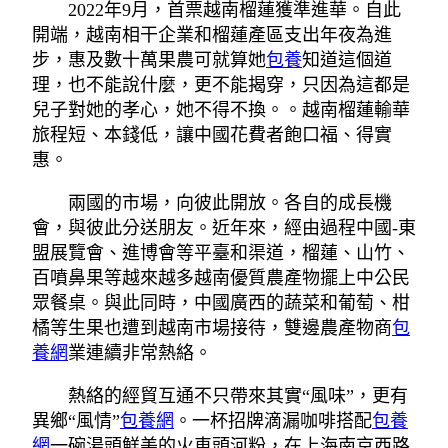
2022年9月，首票越南榴蓮獲準進華。自此
開端，越南相干企業和榴蓮產區支出年夜為進
步，惠及數十萬果農可就算她
包養
知道這個道
理，也不能說什麼，更不能揭穿，只因為這都是
兒子對她的孝心，她不得不換。。越南榴蓮輸華
旅程短、本錢低，讓中國花費者飽口福、得實
惠。
兩國的市場，向彼此開放。各自的成長機
會，與彼此分送朋友。近年來，經由過程中國-東
盟展覽會、進博會等平臺和渠道，榴蓮、山竹、
百噴鼻果等越來越多越南優質農產物擺上中公民
眾餐桌。與此同時，中國廣西的蔬菜和葡萄、柑
橘等生果也遭到越南市場接待，雙邊農產物商
包
養網
業連續非常熱絡。
熱絡的經貿互通不只帶來其實“風味”，更有
異鄉“風情”
包養網
。一杯招牌滴漏咖啡搭配
包養
網
一碗湯頭鮮美的火車頭河粉，在上海南京西路