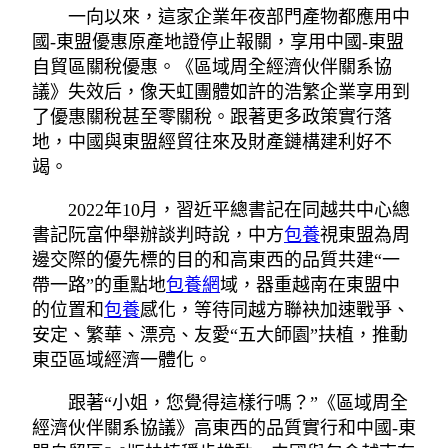
一向以來，這家企業年夜部門產物都應用中
國-東盟優惠原產地證停止報關，享用中國-東盟
自貿區關稅優惠。《區域周全經濟伙伴關系協
議》失效后，像天虹團體如許的浩繁企業享用到
了優惠關稅甚至零關稅。跟著更多政策實行落
地，中國與東盟經貿往來及財產鏈構建利好不
竭。
2022年10月，習近平總書記在同越共中心總
書記阮富仲舉辦談判時說，中方
包養
視東盟為周
邊交際的優先標的目的和高東西的品質共建“一
帶一路”的重點地
包養網
域，器重越南在東盟中
的位置和
包養
感化，等待同越方聯袂加速戰爭、
安定、繁華、漂亮、友愛“五大師園”扶植，推動
東亞區域經濟一體化。
跟著“小姐，您覺得這樣行嗎？”《區域周全
經濟伙伴關系協議》高東西的品質實行和中國-東