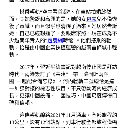
搭乘輕軌“空中看首都”、在車站拍婚紗然
而，令她驚訝和高興的是，她的女
包養
兒不僅恢
復了意識，而且似乎也清醒了過來。她居然告訴
她，自己已經想通了，要跟席家照，現在成為不
少越南年青人的“
包養網
時髦”。他們搭乘的輕
軌，恰是由中國企業扶植運營的越南首條城市輕
軌。
2017年，習近平總書記對越南停止國是拜訪
時代，兩邊簽訂了《共建“一帶一路”和“兩廊一
圈”一起配合備忘錄》。河內輕軌二號線恰是這
一計謀對接的標志性項目，不只帶動河內經濟成
長，更讓中國設備、中國技巧、中國尺度博得口
碑和信賴。
這條輕軌線路2021年11月通車，全部旅程約
13公里，設有12個站點，列車行駛全部旅程僅需