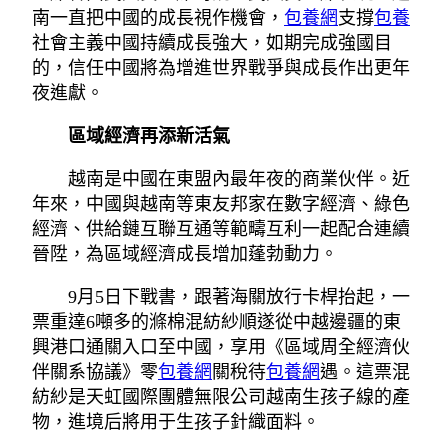
南一直把中國的成長視作機會，
包養網
支撐
包養
社會主義中國持續成長強大，如期完成強國目
的，信任中國將為增進世界戰爭與成長作出更年
夜進獻。
區域經濟再添新活氣
越南是中國在東盟內最年夜的商業伙伴。近
年來，中國與越南等東友邦家在數字經濟、綠色
經濟、供給鏈互聯互通等範疇互利一起配合連續
晉陞，為區域經濟成長增加蓬勃動力。
9月5日下戰書，跟著海關放行卡桿抬起，一
票重達6噸多的滌棉混紡紗順遂從中越邊疆的東
興港口通關入口至中國，享用《區域周全經濟伙
伴關系協議》零
包養網
關稅待
包養網
遇。這票混
紡紗是天虹國際團體無限公司越南生孩子線的產
物，進境后將用于生孩子針織面料。