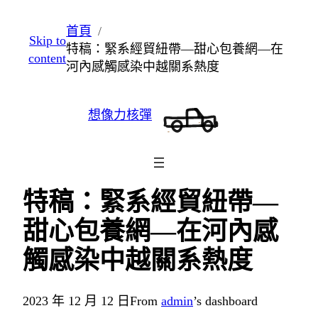
跳
首頁
Skip to
至
特稿：緊系經貿紐帶—甜心包養網—在
content
主
河內感觸感染中越關系熱度
要
內
想像力核彈
容
特稿：緊系經貿紐帶—
甜心包養網—在河內感
觸感染中越關系熱度
2023 年 12 月 12 日
From
admin
’s dashboard