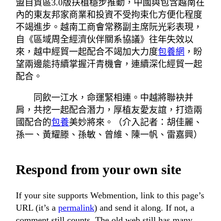
盟自貿區3.0版扶植穩步推動，中國與包含越南在
內的東友邦家商業和投資不受拘束化方便化程度
不竭進步。越南工商會常務副主席阮光彩表現，
自《區域周全經濟伙伴關系協議》往年失效以
來，越中經貿一起配合不竭加大力度
包養網
，盼
望兩邊能持續掌握汗青機會，連續深化經貿一起
配合。
同飲一江水，命運緊相連。中越將聯袂并
肩，共挖一起配合潛力，厚植友愛友誼，打造兩
國配合的
包養
美妙將來。（介入記者：胡佳麗、
孫一、黃耀滕、孫敏、曾維、陳一帆、雷嘉興）
Respond from your own site
If your site supports Webmention, link to this page’s
URL (it’s a
permalink
) and send it along. If not, a
comment still counts. The old web still has many