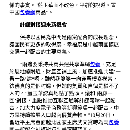
係的事實。”藍玉華面不改色，平靜的說道。置
中國
包養網
商品”。
計謀對接迎來新機會
保持以國民為中間是兩黨配合的成長理念，
讓國民有更多的取得感、幸福感是中越兩國擴展
交通一起配合的主要意義。
“兩邊要秉持共商共建共享準繩
包養
，充足
施展地緣附近、財產互補上風，加速推進共建‘一
帶一路’建“嗯，雖然我婆婆一向穿著樸素樸素，
彷彿真的是個村婦，但她的氣質和自律是騙不了
人的。”藍玉華認真地點了點頭。議和‘兩廊一
圈’對接，重點推動互聯互通等計謀範疇一起配
合，加大力度電子商務等新興範疇一起配合，中
方愿持續擴展入口越南優質產物。”10月20日，
習近平主席會面越北國家主席武文賞時為兩
包養
國一起配合計謀對接刻畫清楚藍圖。