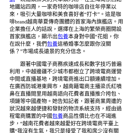
地鐵站四周，一家奇特的咖啡店自往年停業以
來，吸引大量咖啡和美食喜好者“打卡”。這是咖
啡brand越南華夏傳奇團體的首家海內旗艦店。用
企業擔任人的話說，選擇在上海的繁榮商圈開設
首家旗艦店，顯示出
包養
本身對中國“花姐，你
在說什麼，我們
包養
這樁婚事怎麼跟你沒關
係？”市場成長遠景的充分信念。
跟著中國電子商務疾速成長和數字技巧普遍
利用，中越邊疆不少城市都樹立了跨境電商運營
中間或直播基地，跨境電商進出口額連續增加。
在廣西防城港東興市，越南籍電商主播梁氏紅噴
鼻在直播間里用越南語向花費者直播推介挎包、
項鏈等中國產物。她告知記者，跟著商業周遭的
狀況越來越便捷和發財的物流系統支持，經由過
程電商購置的中國
包養
商品性價比也在不竭進
步，“越南花費者越來越愛好在跨境電商平臺上
購“我沒有生氣，我只是接受了我和席少沒有關