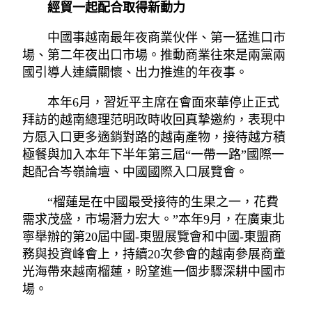
經貿一起配合取得新動力
中國事越南最年夜商業伙伴、第一猛進口市
場、第二年夜出口市場。推動商業往來是兩黨兩
國引導人連續關懷、出力推進的年夜事。
本年6月，習近平主席在會面來華停止正式
拜訪的越南總理范明政時收回真摯邀約，表現中
方愿入口更多適銷對路的越南產物，接待越方積
極餐與加入本年下半年第三屆“一帶一路”國際一
起配合岑嶺論壇、中國國際入口展覽會。
“榴蓮是在中國最受接待的生果之一，花費
需求茂盛，市場潛力宏大。”本年9月，在廣東北
寧舉辦的第20屆中國-東盟展覽會和中國-東盟商
務與投資峰會上，持續20次參會的越南參展商童
光海帶來越南榴蓮，盼望進一個步驟深耕中國市
場。