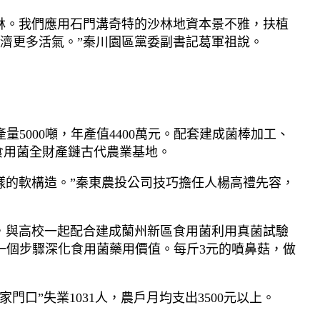
林。我們應用石門溝奇特的沙林地資本景不雅，扶植
濟更多活氣。”秦川園區黨委副書記葛軍祖說。
5000噸，年產值4400萬元。配套建成菌棒加工、
的食用菌全財產鏈古代農業基地。
樣的軟構造。”秦東農投公司技巧擔任人楊高禮先容，
，與高校一起配合建成蘭州新區食用菌利用真菌試驗
一個步驟深化食用菌藥用價值。每斤3元的噴鼻菇，做
口”失業1031人，農戶月均支出3500元以上。