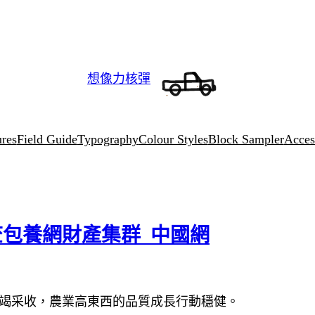
想像力核彈
ures
Field Guide
Typography
Colour Styles
Block Sampler
Access
包養網財產集群_中國網
竭采收，農業高東西的品質成長行動穩健。