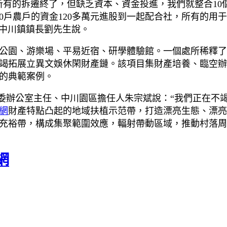
所有的拆遷終了，但缺乏資本、資金投進，我們就整合10個
0戶農戶的資金120多萬元進股到一起配合社，所有的用
。”中川鎮鎮長劉先生說。
公園、游樂場、平易近宿、研學體驗館。一個處所稀釋了
竭拓展立異文娛休閑財產鏈。該項目集財產培養、臨空辦
的典範案例。
工委辦公室主任、中川園區擔任人朱宗斌說：“我們正在不
網
財產特點凸起的地域扶植示范帶，打造漂亮生態、漂亮
充裕帶，構成集聚範圍效應，輻射帶動區域，推動村落周
網