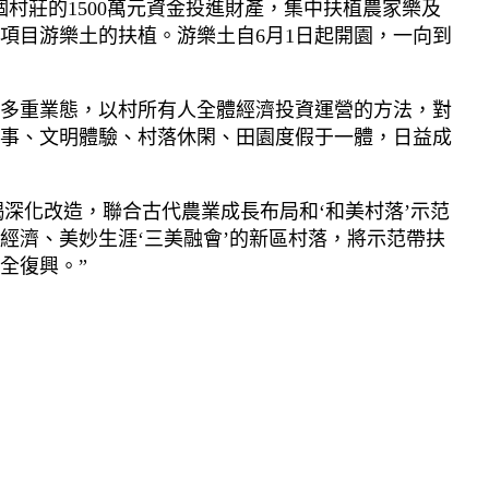
村莊的1500萬元資金投進財產，集中扶植農家樂及
于項目游樂土的扶植。游樂土自6月1日起開園，一向到
多重業態，以村所有人全體經濟投資運營的方法，對
事、文明體驗、村落休閑、田園度假于一體，日益成
竭深化改造，聯合古代農業成長布局和‘和美村落’示范
經濟、美妙生涯‘三美融會’的新區村落，將示范帶扶
全復興。”