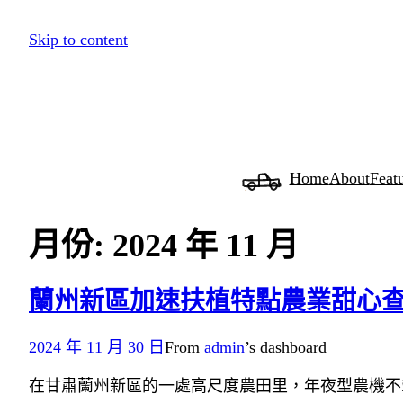
跳
Skip to content
至
主
要
內
容
Home
About
Feat
月份:
2024 年 11 月
蘭州新區加速扶植特點農業甜心查
2024 年 11 月 30 日
From
admin
’s dashboard
在甘肅蘭州新區的一處高尺度農田里，年夜型農機不