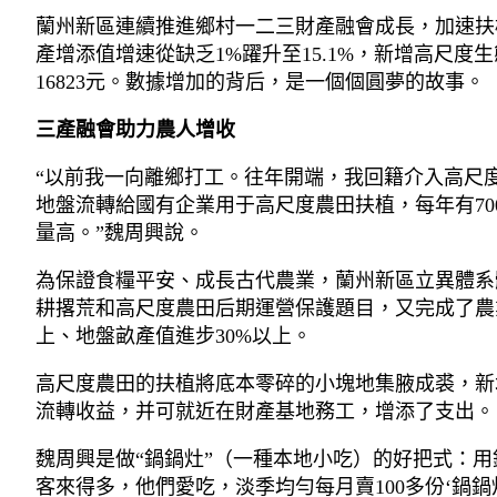
蘭州新區連續推進鄉村一二三財產融會成長，加速扶植
產增添值增速從缺乏1%躍升至15.1%，新增高尺度
16823元。數據增加的背后，是一個個圓夢的故事。
三產融會助力農人增收
“以前我一向離鄉打工。往年開端，我回籍介入高尺
地盤流轉給國有企業用于高尺度農田扶植，每年有7
量高。”魏周興說。
為保證食糧平安、成長古代農業，蘭州新區立異體系
耕撂荒和高尺度農田后期運營保護題目，又完成了農業
上、地盤畝產值進步30%以上。
高尺度農田的扶植將底本零碎的小塊地集腋成裘，新
流轉收益，并可就近在財產基地務工，增添了支出。
魏周興是做“鍋鍋灶”（一種本地小吃）的好把式：用
客來得多，他們愛吃，淡季均勻每月賣100多份‘鍋