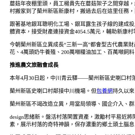
蘑菇年夜棚里頭，員工楊貴先在蘑菇架子之間穿越，
村搬家到了蘭州新區新康村，搬過去后在這里任務，薪
跟著基地銀耳聰明化工場、銀耳露生孩子線的建成投產
體資本，接受財產連接資金4054.5萬元，輔助新康村
今朝蘭州新區立異成長“三新一高”都會型古代農業財
花、4萬頭奶牛養殖、200萬噸糧油加工、百萬噸飼
推進農文旅融會成長
本年4月30日起，中川青云驛——蘭州新區史喇口
蘭州新區史喇口村鄰接中川機場。但
包養網
持久以來
蘭州新區不竭改造立異，用當局領導、國企介入、群
design思緒新。盤活村落閑置資產，激勵村平易
素，展示村落的奇特神韻，保存濃重的鄉土頭土腦息