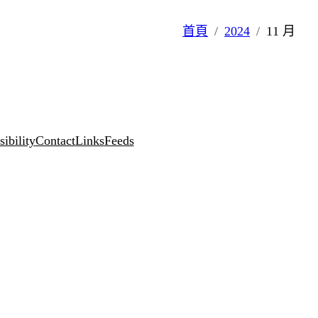
首頁
2024
11 月
ibility
Contact
Links
Feeds