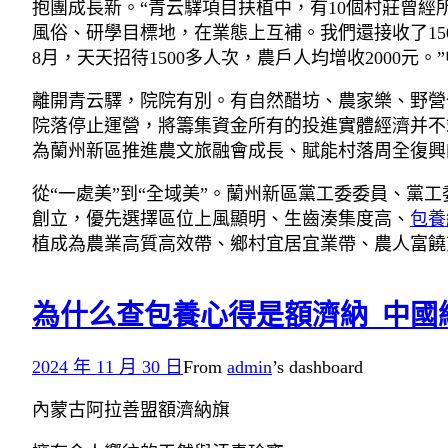
抱團成長新。“青云驛項目扶植中，有10個村莊曾經
風俗、研學目標地，在業態上互補。我們還接收了15
8月，天天招待1500多人次，農戶人均增收2000元
離開青云驛，院院有別。有自然醋坊、農家樂、野營
院落停止運營，將籌集資金所有的投進實體經濟并不
為蘭州新區推進農文旅融會成長、賦能村落周全復興
從“一處美”到“全域美”。蘭州新區黨工委委員、黨
創立，優先選擇區位上風顯明、生齒湊集度高、
包養
植成為農業高質高效帶、鄉村宜居宜業帶、農人富饒
為什么查包養心得是額濟納_中國
2024 年 11 月 30 日
From
admin
’s dashboard
內蒙古阿拉善盟額濟納旗