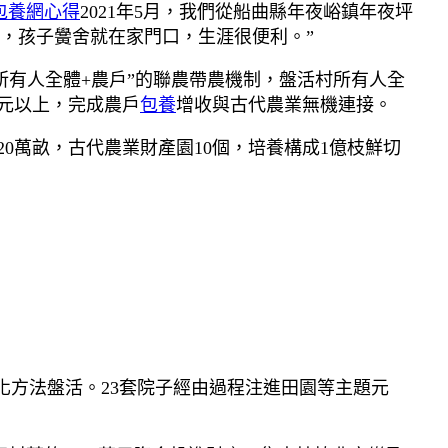
包養網心得
2021年5月，我們從船曲縣年夜峪鎮年夜坪
，孩子黌舍就在家門口，生涯很便利。”
所有人全體+農戶”的聯農帶農機制，盤活村所有人全
0元以上，完成農戶
包養
增收與古代農業無機連接。
0萬畝，古代農業財產園10個，培養構成1億枝鮮切
化方法盤活。23套院子經由過程注進田園等主題元