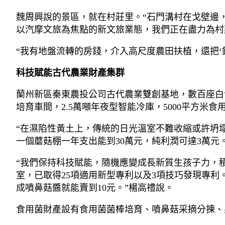
魏周興說的景區，就在村莊里。“石門溝村在戈壁邊
以汽摩文旅為焦點的新文旅業態，我們正在盡力為村
“我有地盤流轉的房錢，介入高尺度農田扶植，還把‘
科技賦能古代農業財產集群
蘭州新區秦東農投公司古代農業雙創基地，數百座白色
培育車間，2.5萬噸年夜型智能冷庫，5000平方
“在濕陷性黃土上，傳統的日光溫室不難收縮或許坍
一個蘑菇棚一年支出能到30萬元，純利潤可達3萬元
“我們保持科技賦能，隨機應變成長新質生孩子力，
室，已取得25項適用新型專利以及3項技巧發現專
成噴鼻菇醬就能賣到10元。”楊高禮說。
食用菌財產設有食用菌菌棒培育、噴鼻菇采摘分揀、果