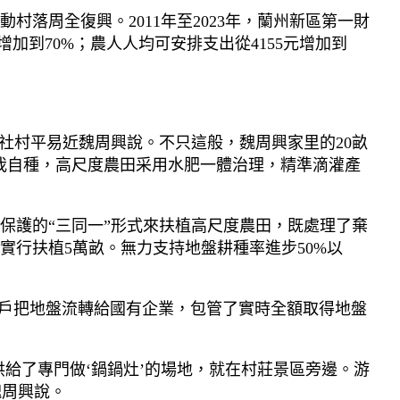
落周全復興。2011年至2023年，蘭州新區第一財
增加到70%；農人人均可安排支出從4155元增加到
社村平易近魏周興說。不只這般，魏周興家里的20畝
起我自種，高尺度農田采用水肥一體治理，精準滴灌產
保護的“三同一”形式來扶植高尺度農田，既處理了棄
實行扶植5萬畝。無力支持地盤耕種率進步50%以
農戶把地盤流轉給國有企業，包管了實時全額取得地盤
給了專門做‘鍋鍋灶’的場地，就在村莊景區旁邊。游
魏周興說。