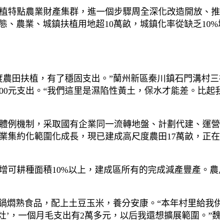
特點農業財產集群，進一個步驟周全深化改造開放、推動村
生態、農業、城鎮扶植用地超10萬畝，城鎮化率從缺乏10%
度農田扶植，有了穩固支出。”蘭州新區秦川鎮石門溝村三
000元支出。“我們這里是濕陷性黃土，保水才能差。比
體例機制，采取國有企業同一流轉地盤、計劃代建、運營
集約化範圍化成長，現已建成高尺度農田17萬畝，正在
增可耕種面積10%以上，建成區所有的完成減產豐產。
鍋燜熟食品，配上土豆玉米，養分安康。“本年村里給我供
鍋灶’，一個月毛支出有2萬多元，以后我還想擴展範圍。”