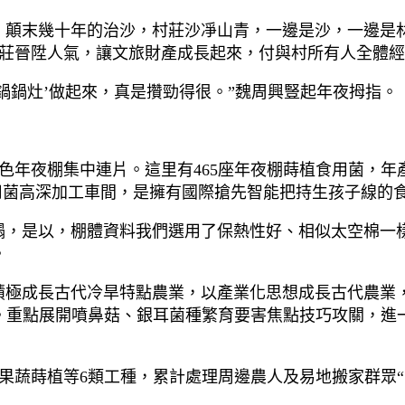
，顛末幾十年的治沙，村莊沙凈山青，一邊是沙，一邊是
莊晉陞人氣，讓文旅財產成長起來，付與村所有人全體經
鍋鍋灶’做起來，真是攢勁得很。”魏周興豎起年夜拇指。
年夜棚集中連片。這里有465座年夜棚蒔植食用菌，年產量
米食用菌高深加工車間，是擁有國際搶先智能把持生孩子線
塌，是以，棚體資料我們選用了保熱性好、相似太空棉一
。
積極成長古代冷旱特點農業，以產業化思想成長古代農業
利。重點展開噴鼻菇、銀耳菌種繁育要害焦點技巧攻關，進
蔬蒔植等6類工種，累計處理周邊農人及易地搬家群眾“家門