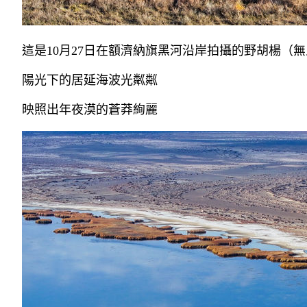
這是10月27日在額濟納旗黑河沿岸拍攝的野胡楊（無
陽光下的居延海波光粼粼
映照出年夜漠的蒼莽絢麗