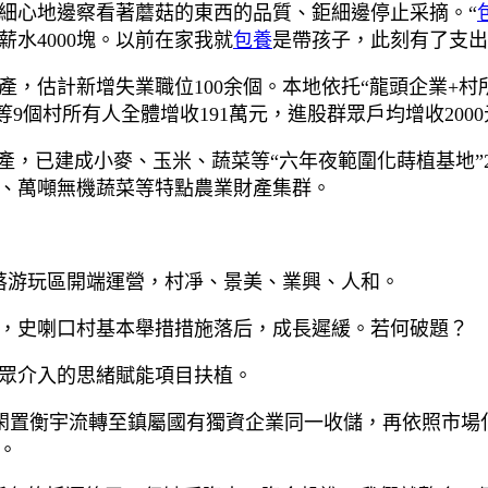
細心地邊察看著蘑菇的東西的品質、鉅細邊停止采摘。“
水4000塊。以前在家我就
包養
是帶孩子，此刻有了支出
，估計新增失業職位100余個。本地依托“龍頭企業+村
等9個村所有人全體增收191萬元，進股群眾戶均增收200
產，已建成小麥、玉米、蔬菜等“六年夜範圍化蒔植基地”2
料、萬噸無機蔬菜等特點農業財產集群。
村落游玩區開端運營，村凈、景美、業興、人和。
，史喇口村基本舉措措施落后，成長遲緩。若何破題？
眾介入的思緒賦能項目扶植。
近將閑置衡宇流轉至鎮屬國有獨資企業同一收儲，再依照市場
。