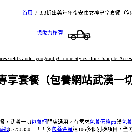
首頁
3.3折出美年年夜安康女神專享套餐（
想像力核彈
ures
Field Guide
Typography
Colour Styles
Block Sampler
Access
神專享套餐（包養網站武漢一
餐，武漢一切
包養網
門店通用，有需求
包養價格ptt
體
包
養網
87250850！！！多
包養金額
達106多個別檢項目，全