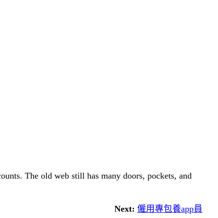
 counts. The old web still has many doors, pockets, and
Next:
僱用專包養app員