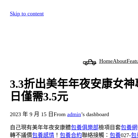
跳
Skip to content
至
主
要
內
容
Home
About
Feat
3.3折出美年年夜安康女
日僅需3.5元
2023 年 9 月 15 日
From
admin
’s dashboard
自己現有美年年夜安康體
包養俱樂部
檢項目套
包養網
轉不議價
包養感情
！
包養合約
聯絡接觸：
包養
027-
包