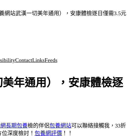
包養網站武漢一切美年通用），安康體檢逐日僅需3.5元
ibility
Contact
Links
Feeds
切美年通用），安康體檢逐
養網
長期包養
檢的伴侶
包養網站
可以聯絡接觸我，33折
方位深度檢討！
包養網評價
！！