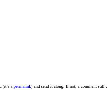
 (it’s a
permalink
) and send it along. If not, a comment still