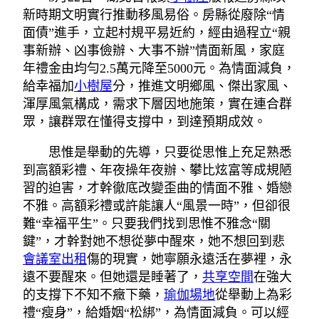
新時期文明實行推動移風易俗。房縣從廢除“情
面債”進手，立起村規平易近約，經由過程立“親
事新辦、凶事儉辦、大事不辦”情面新風，家庭
年禮金由均勻2.5萬元降至5000元。為情面減負，
給幸福加
小樹屋
分，推進文明鄉風、傑出家風、
渾厚風氣構成，需求下層因地施策，實在連合群
眾，讓群眾在懂得支撐中，到達預期成效。
思惟是舉動的先導，只要從思惟上充足熟悉
到高額彩禮、年夜操年夜辦、攀比炫富等成規陋
習的迫害，才幹徹底改變歪曲的情面不雅、婚戀
不雅。高額彩禮或許能讓人“風景一時”，但卻很
難“幸福平生”。只要我們找到思惟不雅念“關
鍵”，才幹對她不想從夢中醒來，她不想回到悲
會議室出租
傷的現實，她寧願永遠活在夢裡，永
遠不要醒來。但她還是睡著了，
共享空間
在強大
的支撐下不知不癥下藥，
瑜伽場地
從舉動上為彩
禮“瘦身”，給婚姻“松綁”，為情面減負。可以經