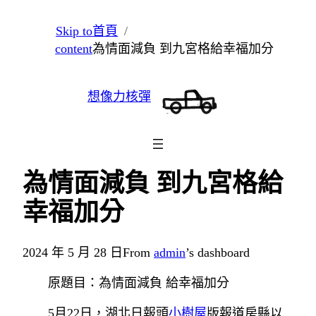
跳
Skip to
首頁
至
content
為情面減負 到九宮格給幸福加分
主
要
想像力核彈
內
容
為情面減負 到九宮格給
幸福加分
2024 年 5 月 28 日
From
admin
’s dashboard
原題目：為情面減負 給幸福加分
5月22日，湖北日報頭
小樹屋
版報道房縣以