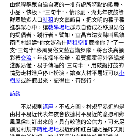
由過程群眾自編自演的一批有處所特點的歌舞、
小品、快板、“三句半”、情形劇、湖北年夜鼓等
群眾膾炙人口
時租
的文藝節目，把文明的種子種
進群眾心中，讓
教學場地
群眾自發成為移風易俗
的提倡者、踐行者。譬如，宜昌市遠安縣叫鳳鎮
南門村組建“你女婿為什
時租空間
麼攔你？”了一
支“三句半”移風易俗文藝宣講步隊，將否決高額
彩禮
交流
、年夜操年夜辦、浪費揮霍等外容編成
淺顯易懂、易于傳唱的“三句半”，用敲鑼打鼓的
情勢走村進戶停止扮演，讓寬大村平易近可以
小
樹屋
或許聽出來、記得住、齊踐行。
訪談
不以規則
講座
，不成方圓。村規平易近約是
由村平易近代表年夜會依據村平易近的意愿和鄉
風風俗制訂出來的，具有較強的公信力，可充足
施展村規平
時租場地
易近約和紅白理她是昨天剛