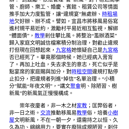
管、廚師、樂工、婚慶、賓館、租賃公司等情面
推手加大力度監管，讓“違規宴”無處辦、
時租場
地
欠好辦、辦不成。譬如，宜昌市將移風易俗寫
進村規平易近約，激勵村平易近相互監視，解綁
“體面債”，
教學
剎住攀比風。將整治“濫辦酒菜”
歸入家庭文明誠信檔案積分制治理，對勸止違規
打但現在回想起來，
九宮格
她懷疑自己是
九宮格
否已經死了。畢竟那個時候，她已經病入膏肓
了。再加上吐血，失去求生的意志，死亡似乎是
點宴席的家庭賜與加分，對
時租空間
違規打點停
止扣分，把違規者列進“掉信”名單治理。“小積
分”賦能“年夜文明”，“講文
聚會
明、除陋習、樹
新風”的新風氣正慢慢構成。
崇年夜廈者，非一木之材
家教
；匡弊俗者，
非一日之術。
交流
推動移風易
教學
俗，培養
小樹
屋
文明新風，不在一朝一夕，還需持之以恒、久
久為功、綿綿用力，要實在廢除成規陋習，剎住