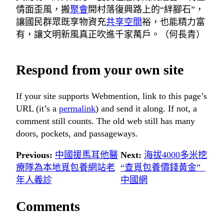
情面歪風，搬
聚會
開村落復興路上的“絆腳石”，
讓國民群眾既享物資充
共享空間
裕，也能精力富
有，讓文明新風真正吹進千家萬戶。
（
何長青
）
Respond from your own site
If your site supports Webmention, link to this page’s
URL (it’s a
permalink
) and send it along. If not, a
comment still counts. The old web still has many
doors, pockets, and passageways.
Previous:
中國援馬耳他醫
Next:
海拔4000多米挖
療隊為本地覓包養網站老
“查覓包養價錢黃金”_
年人義診
中國網
Comments