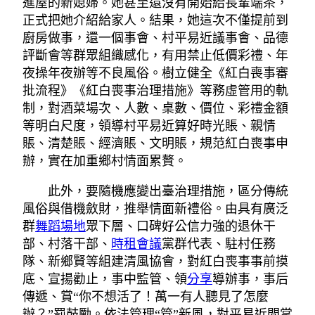
進屋的新媳婦。她甚至還沒有開始給長輩端茶，
正式把她介紹給家人。結果，她這次不僅提前到
廚房做事，還一個事會、村平易近議事會、品德
評斷會等群眾組織感化，有用禁止低價彩禮、年
夜操年夜辦等不良風俗。樹立健全《紅白喪事審
批流程》《紅白喪事治理措施》等務虛管用的軌
制，對酒菜場次、人數、桌數、價位、彩禮金額
等明白尺度，領導村平易近算好時光賬、親情
賬、清楚賬、經濟賬、文明賬，規范紅白喪事申
辦，實在加重鄉村情面累贅。
此外，要隨機應變出臺治理措施，區分傳統
風俗與借機斂財，推舉情面新禮俗。由具有廣泛
群
舞蹈場地
眾下層、口碑好公信力強的退休干
部、村落干部、
時租會議
黨群代表、駐村任務
隊、新鄉賢等組建清風協會，對紅白喪事事前摸
底、宣揚勸止，事中監管、領
分享
導辦事，事后
傳遞、賞“你不想活了！萬一有人聽見了怎麼
辦？”罰鼓勵。依法管理“管”新風，對平易近間掌