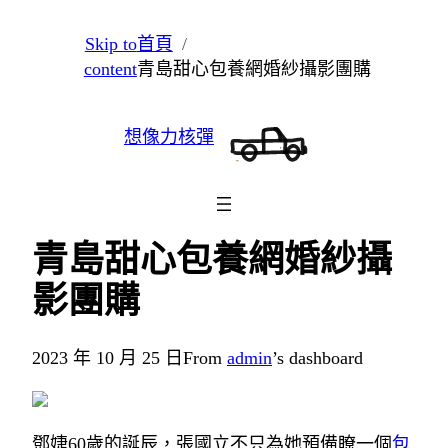
跳
Skip to
首頁
至
content
青島甜心包養網婚紗攝影團購
主
要
想像力核彈
內
容
青島甜心包養網婚紗攝
影團購
2023 年 10 月 25 日
From
admin
’s dashboard
鄧婕60歲的誕辰，張國立不只為她預備瞭一個
包