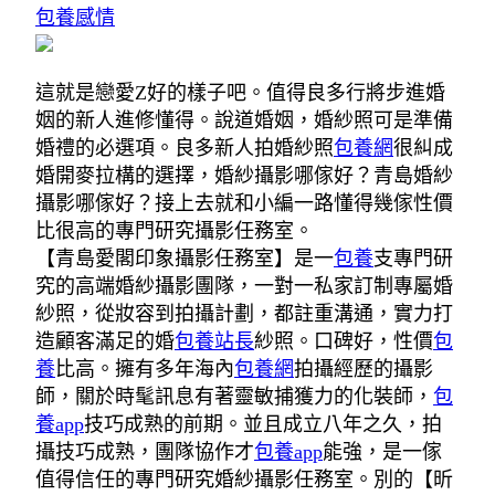
包養感情
這就是戀愛Z好的樣子吧。值得良多行將步進婚
姻的新人進修懂得。說道婚姻，婚紗照可是準備
婚禮的必選項。良多新人拍婚紗照
包養網
很糾成
婚開麥拉構的選擇，婚紗攝影哪傢好？青島婚紗
攝影哪傢好？接上去就和小編一路懂得幾傢性價
比很高的專門研究攝影任務室。
【青島愛閣印象攝影任務室】是一
包養
支專門研
究的高端婚紗攝影團隊，一對一私家訂制專屬婚
紗照，從妝容到拍攝計劃，都註重溝通，實力打
造顧客滿足的婚
包養站長
紗照。口碑好，性價
包
養
比高。擁有多年海內
包養網
拍攝經歷的攝影
師，關於時髦訊息有著靈敏捕獲力的化裝師，
包
養app
技巧成熟的前期。並且成立八年之久，拍
攝技巧成熟，團隊協作才
包養app
能強，是一傢
值得信任的專門研究婚紗攝影任務室。別的【昕