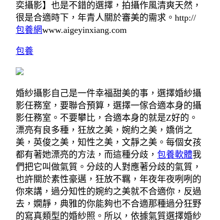
奕攝影】也是不錯的選擇，拍攝作風清爽天然，
很是合適時下，年青人關於審美的需求。http://
包養網
www.aigeyinxiang.com
包養
婚紗攝影自己是一件幸福甜美的事，選擇婚紗攝
影任務室，要聯合預算，選擇一傢合適本身的攝
影任務室。不要攀比，合適本身的就是Z好的。
漂亮有良多種，狂放之美，婉約之美，嬌俏之
美，英俊之美，知性之美，文靜之美。每個女孩
都有著她漂亮的方法，而這種分歧，
包養軟體
我
們把它叫做氣質。分歧的人對應著分歧的氣質，
也許關於素性豪邁，狂放不羈，年夜年夜咧咧的
你來講，過分知性的婉約之美就不合適你，反過
去，嫻靜，典雅的你能夠也不合適那種過分狂野
的寫真類型的婚紗照。所以，依據氣質選擇婚紗