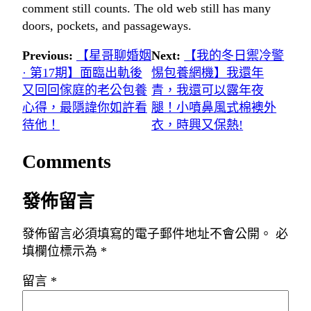
comment still counts. The old web still has many
doors, pockets, and passageways.
Previous:
【星哥聊婚姻
Next:
【我的冬日禦冷警
· 第17期】面臨出軌後
惕包養網機】我還年
又回回傢庭的老公包養
青，我還可以露年夜
心得，最隱諱你如許看
腿！小噴鼻風式棉襖外
待他！
衣，時興又保熱!
Comments
發佈留言
發佈留言必須填寫的電子郵件地址不會公開。
必
填欄位標示為
*
留言
*