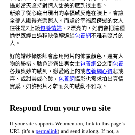
攝影當天堅持對情人甜美的感到很主要。
新娘子從心底出現出的幸福感反應在臉上，會讓
全部人顯得光榮照人。而處於幸福感傍邊的女人
往往是Z上鏡
包養情婦
、Z漂亮的，她們會把這種
愉悅感經由過程映像轉達給
包養網
不雅看照片的
人。
好的婚紗攝影師會應用照片的佈景顏色，還有人
物的舉措、臉色流露出男女主
包養網
公之間
包養
各類奧妙的感到，戀愛路上的或
包養網心得
悲或
喜、或甜美或心酸，
包養網
攝影也需求拍出真情
實感，如許照片才幹耐久的感動不雅眾。
Respond from your own site
If your site supports Webmention, link to this page’s
URL (it’s a
permalink
) and send it along. If not, a