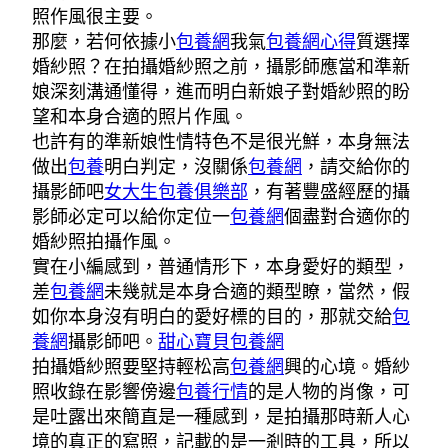
照作風很主要。
那麼，若何依據小
包養網
我氣
包養網心得
質選擇
婚紗照？在拍攝婚紗照之前，攝影師應當和準新
娘深刻溝通懂得，進而明白新娘子對婚紗照的盼
望和本身合適的照片作風。
也許有的準新娘性情特色不是很光鮮，本身無法
做出
包養
明白判定，沒關係
包養網
，請交給你的
攝影師吧
女大生包養俱樂部
，有著豐盛經歷的攝
影師必定可以給你定位一
包養網
個盡對合適你的
婚紗照拍攝作風。
實在小編感到，普通情形下，本身愛好的類型，
差
包養網
未幾就是本身合適的類型瞭，當然，假
如你本身沒有明白的愛好標的目的，那就交給
包
養網
攝影師吧。
甜心寶貝包養網
拍攝婚紗照要堅持輕松高
包養網
興的心境。婚紗
照收錄在影響傍邊
包養行情
的是人物的肖像，可
是吐露出來簡直是一種感到，是拍攝那時新人心
境的真正的寫照，記載的是一剎時的工具，所以