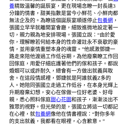
養
精致溫馨的誕辰宴，更在現場念瞭一封長達3
分鐘的情書，甜美指數是當今小鮮花、小鮮肉都
無法企及的。為瞭這個誕辰宴順遂停止
包養網
，
張國立早早就離開宴會廳，細致進微地設定著一
切，親力親為地安排現場。張國立說：“由於愛
你，理解瞭若何給本身的性命灌註永不衰歇的豪
情，並用豪情重塑本身的魂靈。”他感激鄧婕一
路走來陪他渡過工作低谷期，為他廢棄瞭工作回
回傢庭，用愛仔細庇護著他們的傢和孩子。都說
婚姻可以或許耐久，總會有一方做出就義與取
舍。在這段情感裡，鄧婕就是阿誰就義Z多的
人。她陪同張國立走過工作低谷，在本身光輝上
升期廢棄幻想，安心在傢做一位好老婆、好母
親，悉心照料傢庭
甜心花園
和孩子，漸漸淡出不
雅眾的視野。但光榮的是，張國立將這一切都記
在心裡，就
包養網
像他在情書裡說：“對你多年
的支出就義，我都看在眼裡，心含歉意。”