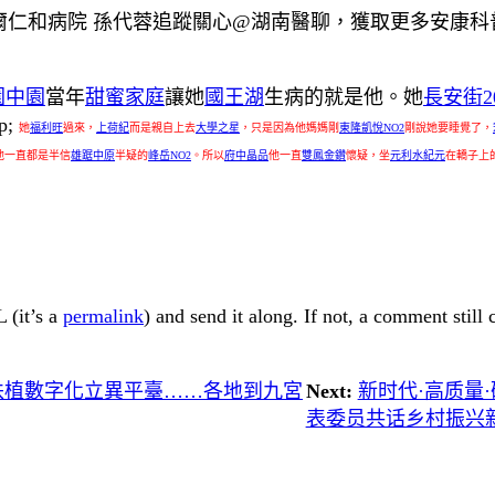
爾仁和病院 孫代蓉追蹤關心@湖南醫聊，獲取更多安康科
園中園
當年
甜蜜家庭
讓她
國王湖
生病的就是他。她
長安街2
p;
她
福利旺
過來，
上荷紀
而是親自上去
大學之星
，只是因為他媽媽剛
東隆凱悅NO2
剛說她要睡覺了，
他一直都是半信
雄踞中原
半疑的
峰岳NO2
。所以
府中晶品
他一直
雙鳳金鑽
懷疑，坐
元利水紀元
在轎子上
 (it’s a
permalink
) and send it along. If not, a comment still
扶植數字化立異平臺……各地到九宮
Next:
新时代·高质量
表委员共话乡村振兴