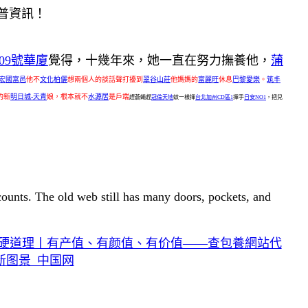
普資訊！
09號華廈
覺得，十幾年來，她一直在努力撫養他，
蒲
宏國富邑
他不
文化柏儷
想兩個人的談話聲打擾到
翠谷山莊
他媽媽的
富麗旺
休息
巴黎愛樂
。
筑丰
的新
明日城-天青
娘，根本就不
水源居
是戶端
趕蒼蠅趕
冠倫天地
蚊一樣揮
台北加州CD區1
揮手
日安NO1
，把兒
 counts. The old web still has many doors, pockets, and
·硬道理丨有产值、有颜值、有价值——查包養網站代
新图景_中国网