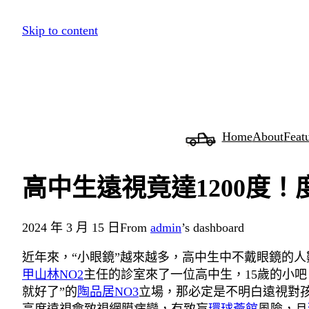
跳
Skip to content
至
主
要
內
容
Home
About
Feat
高中生遠視竟達1200度
2024 年 3 月 15 日
From
admin
’s dashboard
近年來，“小眼鏡”越來越多，高中生中不戴眼鏡的人
甲山林NO2
主任的診室來了一位高中生，15歲的小吧。”
就好了”的
陶品居NO3
立場，那必定是不明白遠視對孩