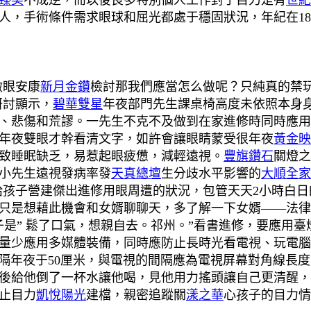
臻美
不成逆，而以後良多特別個人工作對于目力是有
世紀
人，手術條件需求眼球和屈光都處于穩固狀況，年紀在1
做眼安康
新月金鑽
檢討
那我們應當怎么做呢？只純真的禁
研討顯示，
碧華雙星
年夜部門先生課桌椅高度未依照本身
、悲傷和荒謬。一先生不克不及做到在家進修時同時應用
年夜雙眼才幹看清文字，如許會讓眼睛蒙受很年夜
黃金映
致睡眠缺乏，易惹起眼疲憊，減輕遠視。
豐旗鑽石
關燈之
小先生遠視發病率發
天真總壇
生分歧水平影響的
大順全家
給孩子營建傑出進修用眼周遭的狀況，包管天天2小時白日
只是想藉此機會和女婿聊聊天，多了解一下女婿——法律
子是” 鬆了口氣，想親自去。祁州。”看書進修，要應用
量少應用多媒體裝備，同時應防止長時光看電視、玩電
隔年夜于50厘米，與電視的間隔應為電視屏幕對角線長度的
後給他倒了一杯水讓他喝，見他用力搖頭讓自己更清醒，
止目力
凱悅陽光
建檔，親密追蹤關
漾之華
心孩子的目力情