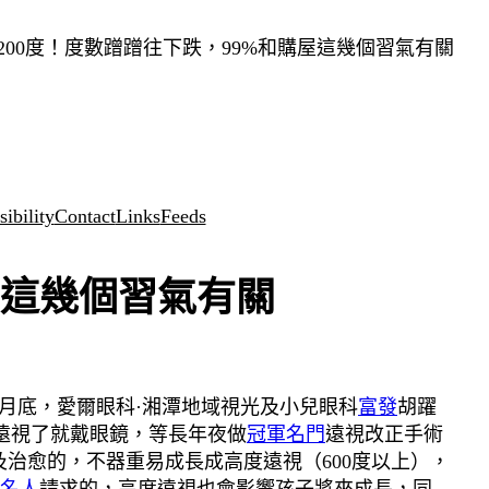
200度！度數蹭蹭往下跌，99%和購屋這幾個習氣有關
ibility
Contact
Links
Feeds
屋這幾個習氣有關
月底，愛爾眼科·湘潭地域視光及小兒眼科
富發
胡躍
遠視了就戴眼鏡，等長年夜做
冠軍名門
遠視改正手術
治愈的，不器重易成長成高度遠視（600度以上），