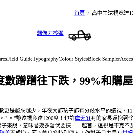
首頁
高中生遠視竟達1
想像力核彈
ures
Field Guide
Typography
Colour Styles
Block Sampler
Access
！度數蹭蹭往下跌，99%和購
數更是越來越少，年夜大都孩子都有分歧水平的遠視，11
 。”黎遠視竟達1200度！
也許
摩天31
有的家長還抱著“
子來說，意味著幾多潛伏要挾——起首，遠視是不克不及