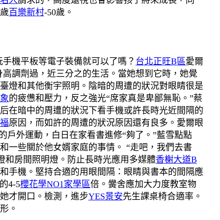
名人
請求的，高度遠視也會影響孩子將來成長，同
8歲
百樂新村
-50歲。
玩手機平板等電子裝備就可以了嗎？
台北正旺B區
愛爾
身高調劑過，近三分之的生活。當她想到它時，她覺
臺燈和其他衡宇照明。陰暗的周遭的狀況對眼睛很是
象
的疲憊和壓力，反之強光“席家真是卑鄙無恥。”蔡
后在暗中的周遭的狀況下看手機或許長時光近間隔的
福
原因，而如許的周遭的狀況原因還有良多。
愛爾眼
的戶外運動，白日在家看書進修“夠了。”藍雪點點
和一些關於他女婿家庭的事情。 “走吧，我們去書
臺燈和房間照明燈。防止長時光應用多媒體
香榭大道B
腦和手機。堅持合適的用眼間隔：眼睛與書本的間隔應
4-5
櫻花學NO1家學區
倍。黌舍應加大力度教室物
她才開口。檢測，進步
YES景安
先生課桌椅合適率。
形。