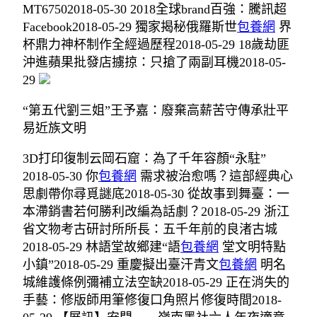
MT67502018-05-30 2018全球brand百強：騰訊超
Facebook2018-05-29 獨家揭秘俄羅斯世
包養網
界
杯鼎力神杯制作全經過歷程2018-05-29 18歲劫匪
沖進蘋果批發店擄掠：只搶了兩副耳機2018-05-
29
“第五代劉三姐”王予嘉：廢棄高薪苦守傳承壯平
易近族文明
3D打印復制云岡石窟：為了千年容顏“永駐”
2018-05-30 你
包養網
需求被治愈嗎？這部經典心
思劇帶你尋覓謎底2018-05-30 從故事到舞臺：一
本滯銷書若何勝利改編為話劇？2018-05-29 浙江
省文物考古研討所所長：五千年前的良渚古城
2018-05-29 林語堂故鄉建“語
包養網
堂文明特點
小鎮”2018-05-29 重慶擬出臺汗青文
包養網
明名
城維護條例彌補立法空缺2018-05-29 正在消失的
手藝：修版師用筆修復口角照片修復時間2018-