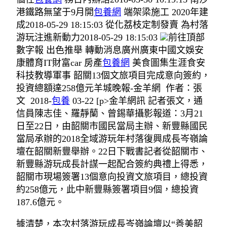
港鐵路無望于9月開
包養網
端架梁施工 2020年建
成2018-05-29 18:15:03 從化荔枝定制發賣 為村落
游玩注進新動力2018-05-29 18:15:03
前往頂部
數字報 出色推舉 轉動消息廣州廣東中國文娛安
康體育IT財富car 房產
包養網
美食圖集生涯食安
科技教導軍事 韶關13個文旅項目完成意向簽約，
投資總額達258億元羊城晚報-金羊網 作者：張
文 2018-
包養
03-22 [p>金羊網訊 記者張文，通
信員陳志佳、羅靜蘭、曾錫華攝影報道：3月21
日至22日，由韶關市國民當局主辦、新豐縣國民
當局承辦的2018全域游玩年村落復興成長岑嶺論
壇在韶關新豐舉辦。22日下戰書記者從韶關市、
新豐縣游玩成長計謀一起配合簽約典禮上得悉，
韶關市現場簽署13個意向投資文旅項目，總投資
約258億元，此中新豐縣簽署項目9個，總投資
187.6億元。
據清楚，本次村落游玩成長岑嶺論壇以“善美韶