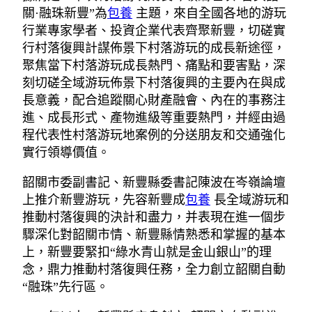
關·融珠新豐”為
包養
主題，來自全國各地的游玩
行業專家學者、投資企業代表齊聚新豐，切磋實
行村落復興計謀佈景下村落游玩的成長新途徑，
聚焦當下村落游玩成長熱門、痛點和要害點，深
刻切磋全域游玩佈景下村落復興的主要內在與成
長意義，配合追蹤關心財產融會、內在的事務注
進、成長形式、產物進級等重要熱門，并經由過
程代表性村落游玩地案例的分送朋友和交通強化
實行領導價值。
韶關市委副書記、新豐縣委書記陳波在岑嶺論壇
上推介新豐游玩，先容新豐成
包養
長全域游玩和
推動村落復興的決計和盡力，并表現在進一個步
驟深化對韶關市情、新豐縣情熟悉和掌握的基本
上，新豐要緊扣“綠水青山就是金山銀山”的理
念，鼎力推動村落復興任務，全力創立韶關自動
“融珠”先行區。