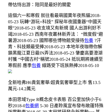
帶怙恃出游：陪同是最好的關愛
這個六一和寒假 就往看最萌國寶年夜熊貓2018-
05-23 玩轉“游玩+科技” 探秘年夜國重器“中國天
眼”2018-05-23 收支境又有新規 國人出游利好不
竭2018-05-23 西南年夜叢林新弄法： “微度假”避
暑游2018-05-23 國際哪些博物館受接待
包養
?汗
青、科技類最受捧2018-05-23 本地年夜咖帶你解
鎖黑龍江夏日最IN弄法2018-05-23 肇慶高要澄湖
村獲 “中國古村”稱號2018-05-24 抵玩期將連續至
寒假前 應季
包養
線路受下班族熱捧2018-05-10
全新哈弗H6貴氣奢華/超貴氣奢華型上市 售13.5
萬元-14.2萬元
本田思域Type R概念皮卡表態 百公里加快小于6
秒2018-0
包養網
5-30 日產聆風宣布發布敞篷特殊