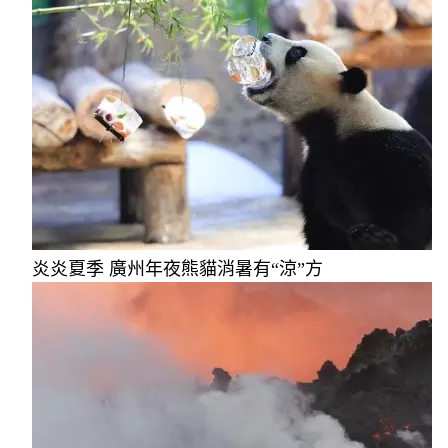
炎炎夏季 廣州年夜熊貓消暑有“涼”方