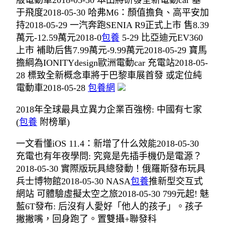
版電動車2018-05-30 本田將研發全新電動car 基
于飛度2018-05-30 哈弗M6：顏值擔負、高平安加
持2018-05-29 一汽奔跑SENIA R9正式上市 售8.39
萬元-12.59萬元2018-0
包養
5-29 比亞迪元EV360
上市 補助后售7.99萬元-9.99萬元2018-05-29 寶馬
擔綱為IONITYdesign歐洲電動car 充電站2018-05-
28 標致全新概念車將于巴黎車展首發 或定位純
電動車2018-05-28
包養網
2018年全球最具立異力企業百強榜: 中國有七家
(
包養
附榜單)
一文看懂iOS 11.4：新增了什么效能2018-05-30
充電也有年夜學問: 究竟是先插手機仍是電源？
2018-05-30 實際版玩具總發動！俄羅斯發布玩具
兵士博物館2018-05-30 NASA
包養
推新型交互式
網站 可體驗虛擬太空之旅2018-05-30 799元起! 魅
藍6T發布: 后沒有人愛好「他人的孩子」。孩子
撇撇嘴，回身跑了。置雙攝+聯發科