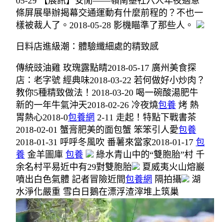
05-29 【展訊】安閒——嶺南墨社六人年夜適意
條屏展舉辦揭幕交通運動有什麼前程的？不也一
樣被裁人了。2018-05-28 影機瞄準了那些人。
日料店進級潮：體驗纖細處的精致感
傳統豉油雞 玫瑰露點睛2018-05-17 廣州美食探
店：老字號 經典味2018-03-22 若何做好小炒肉？
教你5種精致做法！2018-03-20 喝一碗酸湯肥牛
新的一年牛氣沖天2018-02-26 冷夜燒
包養
烤 熱
胃熱心2018-0
包養網
2-11 走起！特點下戰書茶
2018-02-01 蟹膏肥美的面包蟹 笨笨引人愛
包養
2018-01-31 呼呼冬風吹 番薯來當家2018-01-17
包
養
金羊圖庫
包養
綠水青山中的“雙胞胎”村 千
余名村平易近中有29對雙胞胎
夏威夷火山熔巖
噴出白色氣體 記者冒險近間
包養網
隔拍攝
湖
水淨化嚴重 雪白日鵝在漂浮渣滓堆上筑巢