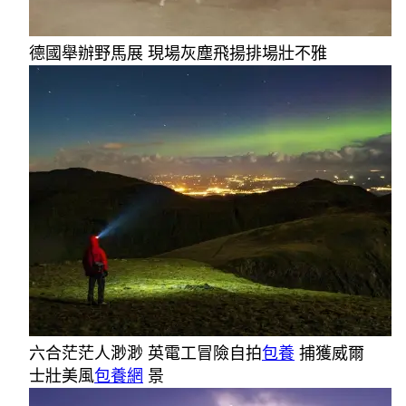
德國舉辦野馬展 現場灰塵飛揚排場壯不雅
六合茫茫人渺渺 英電工冒險自拍
包養
捕獲威爾
士壯美風
包養網
景