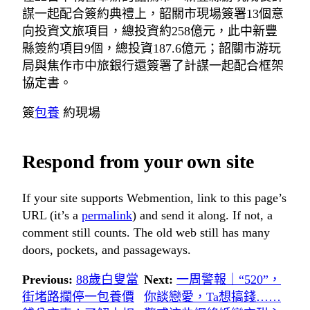
謀一起配合簽約典禮上，韶關市現場簽署13個意
向投資文旅項目，總投資約258億元，此中新豐
縣簽約項目9個，總投資187.6億元；韶關市游玩
局與焦作市中旅銀行還簽署了計謀一起配合框架
協定書。
簽
包養
約現場
Respond from your own site
If your site supports Webmention, link to this page’s
URL (it’s a
permalink
) and send it along. If not, a
comment still counts. The old web still has many
doors, pockets, and passageways.
Previous:
88歲白叟當
Next:
一周警報｜“520”，
街堵路攔停一包養價
你談戀愛，Ta想搞錢……