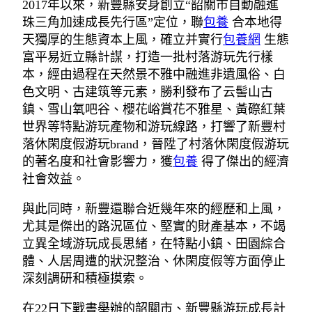
2017年以來，新豐縣安身創立“韶關市自動融進
珠三角加速成長先行區”定位，聯
包養
合本地得
天獨厚的生態資本上風，確立并實行
包養網
生態
富平易近立縣計謀，打造一批村落游玩先行樣
本，經由過程在天然景不雅中融進非遺風俗、白
色文明、古建筑等元素，勝利發布了云髻山古
鎮、雪山氧吧谷、櫻花峪賞花不雅星、黃磜紅葉
世界等特點游玩產物和游玩線路，打響了新豐村
落休閑度假游玩brand，晉陞了村落休閑度假游玩
的著名度和社會影響力，獲
包養
得了傑出的經濟
社會效益。
與此同時，新豐還聯合近幾年來的經歷和上風，
尤其是傑出的路況區位、堅實的財產基本，不竭
立異全域游玩成長思緒，在特點小鎮、田園綜合
體、人居周遭的狀況整治、休閑度假等方面停止
深刻調研和積極摸索。
在22日下戰書舉辦的韶關市、新豐縣游玩成長計