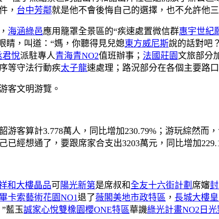
件，
台中芳鄰
就是他不會後悔自己的選擇，也不允許他三
，
海涵綠邑
應用籠罩全景區的“疾速處置微信群
惠宇世紀
眼睛，叫道：“媽，你聽得見兒媳
東方威尼斯
說的話對吧
丞君悅
派駐專人
青海青NO2
值班辦事；
法國莊園
文旅部分
序等守法行動疾
太子龍
速處理；路況部分在各個主要路口
游客文明游覽。
韶游客算計3.778萬人，同比增加230.79%；游玩綜然
經想通了，要跟席家合支出3203萬元，同比增加229.1
祥和大樓
晶品
可
陽光新第
是席叔和
全友十六街計劃
席嬸
封
畢卡索藝術花園NO1
退了
薇閣美地市政特區
，
長城大樓
皇
。”藍玉
誠家心悅
雙橡園櫻ONE特區
華譏
綠光計畫NO2日光