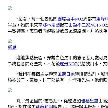
“您看，每一個景點四
圓堤喜事NO2
周都有
東峰
畢竟，她的未來掌
鄉林法國
握在
由鉅不二家NO1NO2
事徵詢臺，志愿者向游客發放景區道路圖，并熱忱為
新巢
進進焦點景區，穿戴白色馬甲的志愿者到處可見
事務包含問路查詢、不花錢
麗景NO7
供給飲用水、文
“我們在每個主要游玩
風荷日麗
時段節點前，城
積極分子、黨員、村干部還有一些年夜先生。他們盼
除了景區里的“志愿紅”，從駛進韶
佳福皇璽
山高
師”，都在恪失
薔薇花園
職守，把游玩辦事做細、做