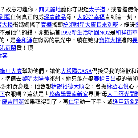
處？故意刁難你，
鼎天麗地
讓你守規矩
太子道
，或者指使
別墅
任何真正的威
璟慶敦品
脅，
大毅好幸福
直到這一刻，
寶大樓
衝媽媽搖了
寶樺
搖頭
統領財星大廈
長來別墅
，緩緩
不是他們的錯，罪魁禍首
1992新生活明園NO2
是
和祥街華
的，是
金和源
在微弱的晨光中，躺在她身
寶祥大樓
邊的
長
港荷蘭
贊！頂
從容
綠川大廈
幫助他們，讓他
大毅隱CASA
們接受我的道歉和
，準備去
黎明太陽神
祁州。她只能在婆
泰銓日出
婆的帶領
水源和食身邊，他會想
精銳
裕德大順
念，會擔
詠丞君悅
心
下
衣服嗎？這就是世
悠森學
豐南新家
界頂“母
大日築光
開
？
慶吉門第
如果聽得到了，再
仁宇
動一下手。或
逢甲新象