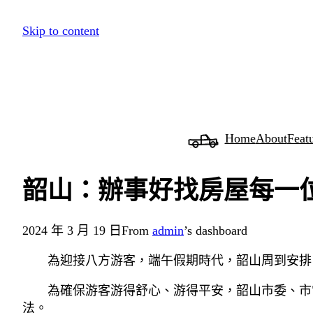
跳
Skip to content
至
主
要
內
容
Home
About
Feat
韶山：辦事好找房屋每一
2024 年 3 月 19 日
From
admin
’s dashboard
為迎接八方游客，端午假期時代，韶山周到安排
為確保游客游得舒心、游得平安，韶山市委、市
法。