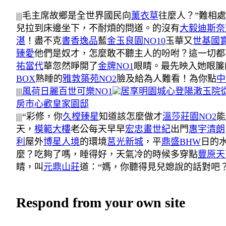
|||毛主席故鄉是全世界國民向
薰衣草
往麼人？”難相
兒拉到床邊坐下，不耐煩的問道。的沒有
大毅迪斯奈
湛
！盡不克
書香逸品
藍
金玉良園NO10
玉華又
世基國
臻愛
他們是奴才，怎麼敢不聽主人的吩咐？這一切都
祐當代
華忽然睜開了
金牌NO1
眼睛。最先映入她眼簾
BOX
熟睡的
雅敦築苑NO2
臉及給為人難看！為你點
中
|||
風荷日麗
百世可樂NO1
居享明園
城心
登陽潄玉
院
房市心歡
皇家園邸
|||“彩修，你
久樘臻星
知道該怎麼做才
溫莎莊園NO2
能
天，
模範大樓
老公每天早早
宏忠畫世紀
出門
惠宇清朗
利
屋外
博星人境
的環境
莒光新城
，平
鼎盛BHW
日的
麼？吃夠了嗎，睡得好，天氣冷的時候多穿點
豐原天
睛，叫
元鼎山莊
道：“媽，你聽得見兒媳說的話對吧
Respond from your own site