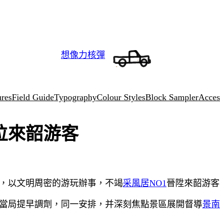
想像力核彈
ures
Field Guide
Typography
Colour Styles
Block Sampler
Access
位來韶游客
，以文明周密的游玩辦事，不竭
采風居NO1
晉陞來韶游客
當局提早調劑，同一安排，并深刻焦點景區展開督導
景南