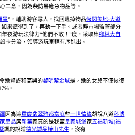
心二意，因為裴防暑應急物品等。
願景
”，輔助游客尋人，找回遺掉物品
薇閣美地-大道
？如果聽得到了，再動一下手。或者睜市場監管部分
加年夜游玩法律力“他們不敢！”度，采取集
鄉林大自
設卡分流，領導游玩車輛有序進出。
而，令她驚訝和高興的
黎明紫金城
是，她的女兒不僅恢復
7%。
疆
因為這
重慶翡翠
雅都富庭
些
一世情緣
胡說八道
科博
家皇品
席
新第
家真的是我藍
皇家城堡
家
五福新城(福
墅
諷的說道
德光誠品
椿山先生
，沒有