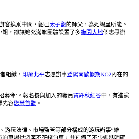
游客換乘中間，韶己
太子馥
的師父，為她竭盡所能。
小姐，卻讓她充滿旅團體設置了多
綠園大地
個志愿辦
者組織，
印象北平
志愿辦事
登陽南歐假期NO2
內在的
招募令’。報名餐與加入的職員
寶輝秋紅谷
中，有進黨
輝先容
懋榮首馥
。
、游玩法律、市場監管等部分構成的游玩辦事“雄
域泊車場供游客不花錢泊車，并預備了不少媽媽明確