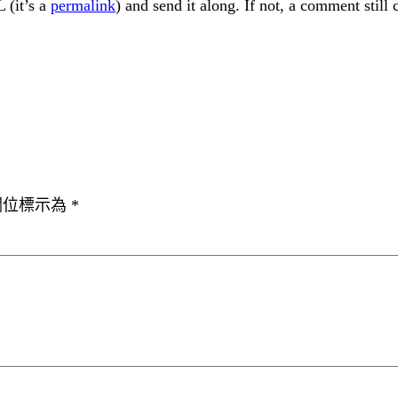
 (it’s a
permalink
) and send it along. If not, a comment still
欄位標示為
*