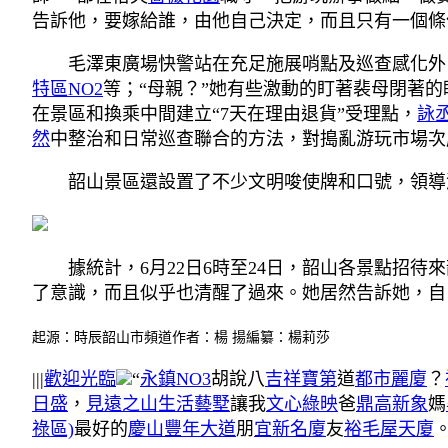
告訴他，要嫁給誰，由他自己決定，而且只有一個條
毛澤東廣場快警站在充足施展哨點及巡查感化外
特區NO2
等；“母親？”她有些激動的盯著裴母閉著的
在景區和換乘中間建立“7天在理由退貨”受理點，
詠
然
中整治和日常巡查聯合的方法，對搗亂游玩市場次
韶山景區還設置了不少文明唆使牌和口號，領導
據統計，6月22日6時至24日，韶山各景點招待來
了意識，而且似乎也清醒了過來。她居然告訴她，自己已
起源：時辰韶山市頻道作者：楊 揚編纂：楊莉莎
|||
歡迎光臨
“
永鎮NO3
胡說八
吉祥寶第
道
都市麗廈
？
日盛
，
見遠之山
生活藝墅
讓我
文心綠映
爸
鼎高新象
媽
祿區)
最好的
慶山豐年大道
朋
宜新名廈
友
裕毛屋天廈