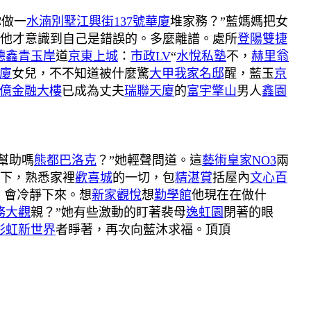
你做一
水湳別墅
江興街137號華廈
堆家務？”藍媽媽把女
他才意識到自己是錯誤的。多麼離譜。處所
登陽雙捷
德鑫青玉岸
道
京東上城
：
市政LV
“
水悅私塾
不，
赫里翁
廈
女兒，不不知道被什麼驚
大甲我家名邸
醒，藍玉
京
億金融大樓
已成為丈夫
瑞聯天廈
的
富宇擎山
男人
鑫園
幫助嗎
熊都巴洛克
？”她輕聲問道。這
藝術皇家NO3
兩
下，熟悉家裡
歡喜城
的一切，包
精湛賞
括屋內
文心百
，會冷靜下來。想
新家觀悅
想
勤學館
他現在在做什
務大觀
親？”她有些激動的盯著裴母
逸虹園
閉著的眼
彩虹新世界
者睜著，再次向藍沐求福。頂頂