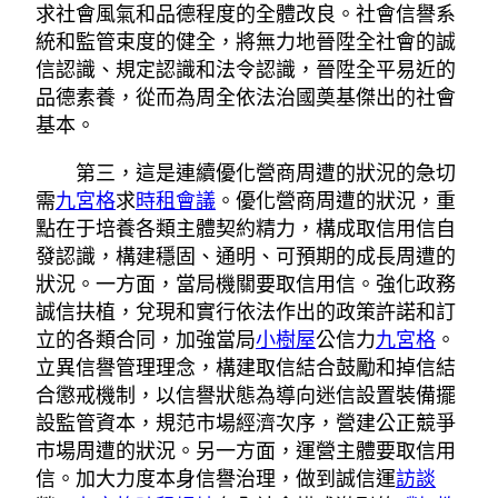
求社會風氣和品德程度的全體改良。社會信譽系
統和監管束度的健全，將無力地晉陞全社會的誠
信認識、規定認識和法令認識，晉陞全平易近的
品德素養，從而為周全依法治國奠基傑出的社會
基本。
第三，這是連續優化營商周遭的狀況的急切
需
九宮格
求
時租會議
。優化營商周遭的狀況，重
點在于培養各類主體契約精力，構成取信用信自
發認識，構建穩固、通明、可預期的成長周遭的
狀況。一方面，當局機關要取信用信。強化政務
誠信扶植，兌現和實行依法作出的政策許諾和訂
立的各類合同，加強當局
小樹屋
公信力
九宮格
。
立異信譽管理理念，構建取信結合鼓勵和掉信結
合懲戒機制，以信譽狀態為導向迷信設置裝備擺
設監管資本，規范市場經濟次序，營建公正競爭
市場周遭的狀況。另一方面，運營主體要取信用
信。加大力度本身信譽治理，做到誠信運
訪談