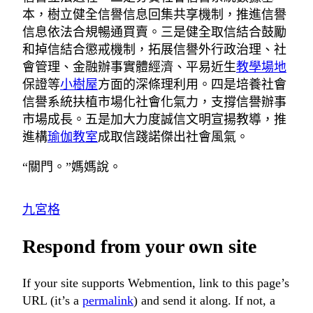
本，樹立健全信譽信息回集共享機制，推進信譽
信息依法合規暢通買賣。三是健全取信結合鼓勵
和掉信結合懲戒機制，拓展信譽外行政治理、社
會管理、金融辦事實體經濟、平易近生
教學場地
保證等
小樹屋
方面的深條理利用。四是培養社會
信譽系統扶植市場化社會化氣力，支撐信譽辦事
市場成長。五是加大力度誠信文明宣揚教導，推
進構
瑜伽教室
成取信踐諾傑出社會風氣。
“關門。”媽媽說。
九宮格
Respond from your own site
If your site supports Webmention, link to this page’s
URL (it’s a
permalink
) and send it along. If not, a