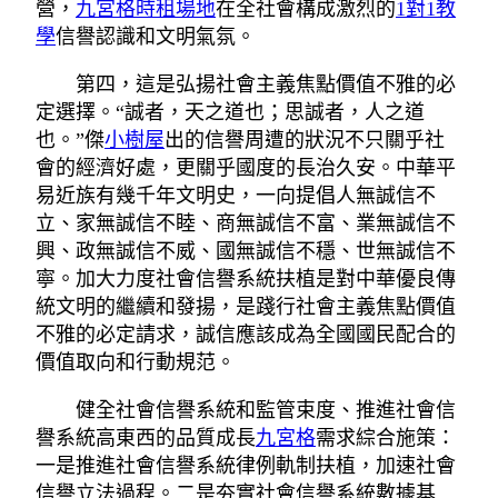
營，
九宮格
時租場地
在全社會構成激烈的
1對1教
學
信譽認識和文明氣氛。
第四，這是弘揚社會主義焦點價值不雅的必
定選擇。“誠者，天之道也；思誠者，人之道
也。”傑
小樹屋
出的信譽周遭的狀況不只關乎社
會的經濟好處，更關乎國度的長治久安。中華平
易近族有幾千年文明史，一向提倡人無誠信不
立、家無誠信不睦、商無誠信不富、業無誠信不
興、政無誠信不威、國無誠信不穩、世無誠信不
寧。加大力度社會信譽系統扶植是對中華優良傳
統文明的繼續和發揚，是踐行社會主義焦點價值
不雅的必定請求，誠信應該成為全國國民配合的
價值取向和行動規范。
健全社會信譽系統和監管束度、推進社會信
譽系統高東西的品質成長
九宮格
需求綜合施策：
一是推進社會信譽系統律例軌制扶植，加速社會
信譽立法過程。二是夯實社會信譽系統數據基