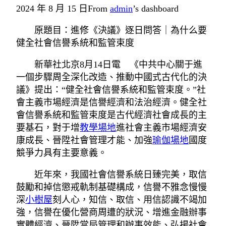
2024 年 8 月 15 日
From
admin
’s dashboard
原題目：進修《決議》逐日問答｜為什么要
健全社會信譽系統和監管束度
新華社北京8月14日電 《中共中心關于進
一個步驟周全深化改造、推動中國式古代化的決
議》提出：“健全社會信譽系統和監管束度。”社
會主義市場經濟是信譽經濟和法治經濟。健全社
會信譽系統和監管束度是古代經濟社會成長的主
要基石，對于增
教學場地
進社會主義市場經濟安
康成長、晉陞社會管理才能、加強
瑜伽場地
國度
競爭力具有主要意義。
近年來，我國社會信譽系統日臻完美，取信
鼓勵和掉信懲戒軌制基礎構成，信譽不雅念慢慢
深
小樹屋
刻人心，知信、取信、用信認識不竭加
強，信譽在優化營商周遭的狀況、增進金融辦事
實體經濟、晉陞當局管理和辦事效能、弘揚社會