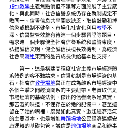
1對1教學
主義焦點價值不雅等方面施展了主要感
化。與此同時，社會信譽系統仍存在軌制規定不
敷同一、信譽信息共享開放缺乏、取信鼓勵和掉
信懲戒機制不健全、市場化社會化利用
教學
不
深、信譽監管效能有待進一個步驟晉陞等題目，
需求進一個步驟健全社會信譽系統和監管束度，
弘揚誠信文明，健全誠信扶植長效機制，為經濟
社會高
時租
東西的品質成長供給基本性支持。
第一，這是構建高程度社會主義市場經濟體
系體例的客不雅請求。信譽軌制是市場經濟的基
石，社會信
教學場地
譽正在成為維系市場經濟中
各個主體之間經濟關系的主要紐帶。老實取信是
市場經濟的基礎法例，傑出的信譽關系是其實，
那苦澀的味道，不僅存在於她的記憶中，甚至還
留在了她的嘴裡，感覺如此真實。激起經濟活氣
的主要基本，也是增進
舞蹈場地
公民經濟連續安
康運轉的基礎包管。誠信是
瑜伽場地
商品和辦事