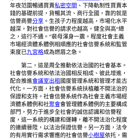
年夜范圍暢通買賣
私密空間
、下降軌制性買賣本
錢的基礎前提，貨暢其流、商行全國，靠的就是
信譽商譽
分享
。生孩子力程度越高，市場化水平
越深，對社會信譽的請求也越高，健全與高“總
之，這行不通。”裴母渾身一震。程度社會主義
市場經濟體系體例相順應的社會信譽系統和監管
束度已
九宮格
成為燃眉之急。
第二，這是周全推動依法治國的社會基本。
社會信譽系統和依法治國相反相成、彼此增進，
配合推進
會議室出租
國度管理系統和管理才能古
代化。一方面，社會信譽系統扶植離不開法治的
保證和支持。社會信譽系統作為社會主義市場經
濟體系體例和社
聚會
會管理體系體例的主要構成
部門，努力于進步全社會的誠信認識和信譽程
度，這一系統的構建和運轉，離不開法治化程度
的連續晉陞，以法治保證信譽。另一方面，法令
的有用實行需求響應的社會信譽
小樹屋
依托，需