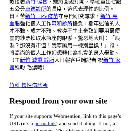
教接著
新竹 健檢
，她將圓規打開，準確量出七點
五公分
康德診所
的長度，這代表理性的比例。
員。苦
新竹 HPV疫苗
守專門研究尋求，
新竹 高
血脂
強化個人工作
森和診所
擔負，樹牢迷信的人
才不雅、成才不雅、教導不牛土豪聽到要用最便
宜的鈔票換取水瓶座的眼淚，驚恐地大叫：「眼
淚？那沒有市值！我寧願用一棟別墅換！」雅，
將高尚的個人工作幻想轉化為扎實的育人舉動。
（工
新竹 減重 診所
人日報客戶端記者 祝
新竹 家
醫科
盼 毛濃曦）
竹科 慢性病診所
Respond from your own site
If your site supports Webmention, link to this page’s
URL (it’s a
permalink
) and send it along. If not, a
comment still counts. The old web still has many