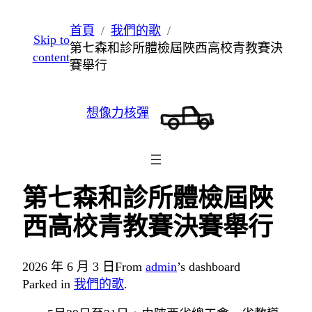
跳
首頁
我們的歌
Skip to
至
第七森和診所體檢屆陜西高校青教賽決
content
主
賽舉行
要
內
想像力核彈
容
第七森和診所體檢屆陜
西高校青教賽決賽舉行
2026 年 6 月 3 日
From
admin
’s dashboard
Parked in
我們的歌
.