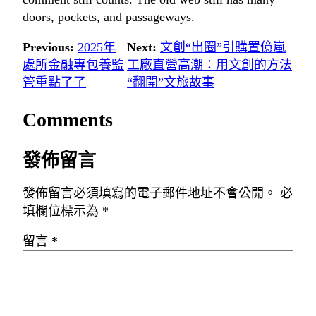
doors, pockets, and passageways.
Previous:
2025年
Next:
文創“出圈”引購置億嵐
處所金融專包養監
工廠直營高潮：用文創的方法
管重點了了
“翻開”文旅故事
Comments
發佈留言
發佈留言必須填寫的電子郵件地址不會公開。
必
填欄位標示為
*
留言
*