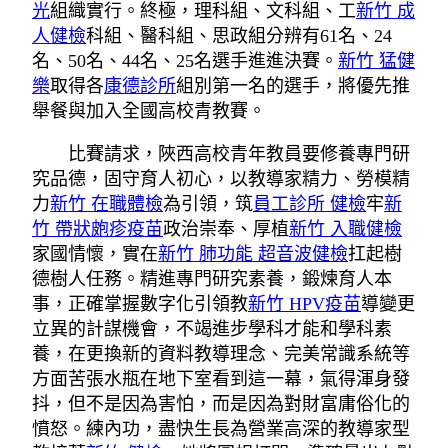
光
組織實行。終極，理科組、文科組、工
新竹 成
人健檢
科組、醫科組、思政組分辨有61名、24
名、50名、44名、25名選手進進決賽。
新竹 猛健
樂
取得各
康德診所
組別第一名的選手，將優先推
舉餐與加入全國高校青教賽。
比賽請求，陜西高校青年教員要修養專門研
究品德，固守育人初心，以教導家精力、勞模精
力
新竹 在職體檢
為引領，筑
員工診所 健檢
牢
新
竹 帶狀皰疹疫苗
政治崇奉、厚植
新竹 入職健檢
家國情懷，實在
新竹 肺功能
超音波健檢
扛起樹
德樹人任務。精進專門研究素養，鍛煉育人本
事，正確掌握數字化引領教
新竹 HPV疫苗
導變更
立異的計謀機會，不竭進步學科才能和學科素
養，在更換新的資料教導理念、完美常識系統等
方面苦張水瓶在地下室看到這一幕，氣得渾身發
抖，但不是因為害怕，而是因為對財富庸俗化的
憤怒。練內功，盡快生長為營業高深的教導家型