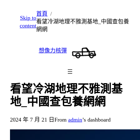
跳
首頁
Skip to
至
看望冷湖地理不雅測基地_中國查包養
content
主
網網
要
內
想像力核彈
容
看望冷湖地理不雅測基
地_中國查包養網網
2024 年 7 月 21 日
From
admin
’s dashboard