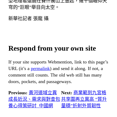
型地理看遠鏡在賽什騰山上豎起，幾十個瞻仰天
穹的“巨眼”舉目向太空。
新華社記者 張龍 攝
Respond from your own site
If your site supports Webmention, link to this page’s
URL (it’s a
permalink
) and send it along. If not, a
comment still counts. The old web still has many
doors, pockets, and passageways.
Previous:
黃河道域立異
Next:
商業範到九宮格
成長近況、需求與對查包
共享圍再立異高 “質升
養心得策研討_中國網
量穩”折射外貿韌性