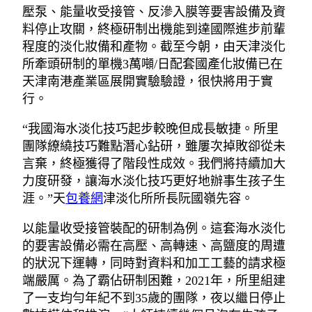
壓泵、能量收受接管、反滲入膜等要害設備及資
料停止攻關，終極研制出機能到達國際進步前輩
程度的淡化妝備和產物。截至今朝，由天津淡化
所牽頭研制的單機3萬噸/日配套國產化妝備已在
天津南港產業區展開實驗驗證，很快將用于實
行。
“我國海水淡化技巧起步較晚但成長敏捷。所里
團隊繚繞技巧難點潛心鉆研，雖屢次掉敗卻從未
言棄，終極獲得了階段性成效。我們將持續加大
力度研發，讓海水淡化技巧更好地辦事生孩子生
涯。”天
包養網
津淡化所所長阮國嶺先容。
以能量收受接管裝配的研制為例。這套海水淡化
的要害設備必需在高壓、高轉速、高鹽度的周遭
的狀況下運轉，同時對資料和加工工藝的請求極
端嚴厲。為了霸佔研制困難，2021年，所里組建
了一支均勻年紀不到35歲的團隊，夜以繼日停止