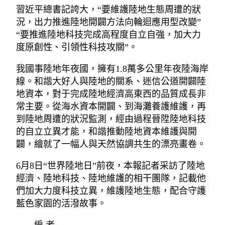
習近平總書記誇大，“要維護陸地生態周遭的狀
況，出力推進陸地開闢方法向輪迴應用型改變”
“要推進陸地科技完成高程度自立自強，加大力
度原創性、引領性科技攻關”。
我國事陸地年夜國，擁有1.8萬多公里年夜陸海岸
線。和諧大好人與陸地的關系、迷信公道開闢陸
地資本，對于完成陸地經濟高東西的品質成長非
常主要。從海水資本開闢、到海灘養護維護，再
到陸地周遭的狀況監測，經由過程晉陞陸地科技
的自立立異才能，和諧推動陸地資本維護與開
闢，繪就了一幅人與天然協調共生的漂亮畫卷。
6月8日“世界陸地日”前夜，本報記者采訪了陸地
經濟、陸地科技、陸地維護的相干團隊，記載他
們加大力度科技立異，維護陸地生態，配合守護
藍色家園的活潑故事。