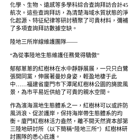
化學、生物、遠感等多學科綜合查詢拜訪合計45
航次。這些查詢拜訪，為清楚海域水質狀態的淨
化起源、特征紀律等研討積聚了可貴材料，彌補
了多項查詢拜訪數據空缺。
陸地三所岸線維護團隊——
“為從事陸地生態維護任務覺得驕傲”
郁郁蔥蔥的紅樹林在水中靜靜展展，一只只白鷺
張開同黨，伸展著曼妙身姿，輕盈地棲于此
中……福建省廈門市下潭尾紅樹林公園的旖旎風
景，為市平易近供給了可貴的親水空間。
作為濱海濕地生態體系之一，紅樹林可以或許防
風消浪、促淤護岸，保持海岸帶生態體系的均
衡。廈門紅樹林活力盎然，離不開天然資本部第
三陸地研討所（以下簡稱“陸地三所”）紅樹林研
討團隊的悉心庇護。