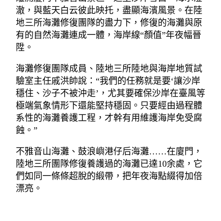
澈，與藍天白云彼此映托，盡顯海濱風景。在陸
地三所海灘修復團隊的盡力下，修復的海灘與原
有的自然海灘連成一體，海岸線“顏值”年夜幅晉
陞。
海灘修復團隊成員、陸地三所陸地與海岸地質試
驗室主任戚洪帥說：“我們的任務就是要‘讓沙岸
穩住、沙子不被沖走’，尤其要確保沙岸在臺風等
極端氣象情形下還能堅持穩固。只要經由過程體
系性的海灘養護工程，才幹有用維護海岸免受腐
蝕。”
不雅音山海灘、鼓浪嶼港仔后海灘……在廈門，
陸地三所團隊修復養護過的海灘已達10余處，它
們如同一條條超脫的緞帶，把年夜海點綴得加倍
漂亮。