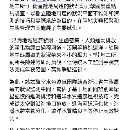
地二所”）衛星陸地周遭的狀況動力學國度重點
試驗室，以樹立陸地周遭的狀況平面不雅測和猜
測的技巧和實際系統為目的，在陸地災難預警和
生態管理方面施展了主要感化。
“沿海地域經濟發財，生齒密集，人類運動排放
的淨化物經由過程河道、溪閘等排進遠洋，給陸
地生態周遭的狀況帶來不小的壓力。”陸地二所
副所長陳建芳研討員說，但傳統人工監測手腕無
法完成年夜范圍、高頻靜態巡視。
為此，該試驗室水色遠感團隊結合浙江省生態周
遭的狀況監測中間，霸佔了基于地面間辨別率衛
星記憶的進海排污和遠洋水質遠感巡視技巧，完
成從太空對沿海排口排放、進海河道淨化物、海
灣水體富養分化、遠洋水質精良率等停止高效監
測。