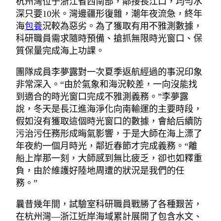
杭州灣位于浙江省西南部，鄰接長江口，均勻水
深只要10米。灣邊疆形復雜，潮年夜流急，終年
海
包養
況較為惡劣。為了獲取有用不雅測數據，
科研職員需求隨時預備、搶抓無限時光窗口、保
質保量完成海上功課。
團隊成員李夢露對一次夏季返航經過的事況印象
非常深入。“由於氣象和海況較差，一向沒能找
到適合的時光窗口完成不雅測義務。”李夢露
說，冬天是長江進海淨化向南輸運的主要時段，
假如沒有獲取這個時光窗口的數據，會給后續防
污治污任務形成晦氣影響，于是大師在海上漂了
年夜約一個月時光，鄰近春節才完成義務。“離
船上岸那一刻，大師感到無比疲乏，卻也如釋重
負，由於維護好陸地周遭的狀況是我們的任
務。”
曩昔幾年間，試驗室科研職員戰勝了各種艱苦，
在杭州灣—浙江近岸海域累計展開了包含水文、