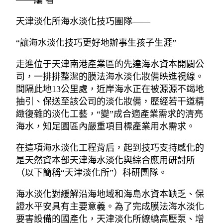
——編 者
天津淡化所海水淡化技巧團隊——
“讓海水淡化技巧更好地辦事生孩子生涯”
走進位于天津南港產業區的先達海水資本開闢公
司，一排排整潔的膜法海水淡化妝備映進視線。
間隔此地13公里處，近岸海水正在被源源不竭地
抽引、保送至該公司的淡化妝備，歷經若干道精
緻復雜的淡化工藝，“變”成合適產業需求的清亮
海水，知足園區內嚴重項目標產業用水需求。
在這項海水淡化工程背后，起到技巧支持感化的
是天然資本部天津海水淡化與綜合應用研討所
（以下簡稱“天津淡化所”）科研團隊。
海水淡化對緩解沿海地域和海島水資本缺乏、保
證水平安具有主要意義。為了完成膜法海水淡化
要害設備的國產化，天津淡化所繚繞高壓泵、增