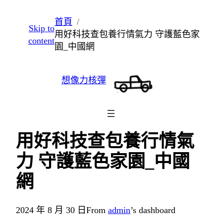
跳
首頁
Skip to
至
用好科技查包養行情氣力 守護藍色家
content
主
園_中國網
要
內
想像力核彈
容
用好科技查包養行情氣
力 守護藍色家園_中國
網
2024 年 8 月 30 日
From
admin
’s dashboard