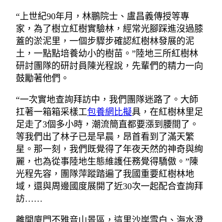
“上世紀90年月，林鵬院士、盧昌義傳授等專
家，為了樹立紅樹實驗林，經常光腳踩進沒過膝
蓋的淤泥里，一個步驟步確認紅樹林發展的泥
土，一點點培養幼小的樹苗。”陸地三所紅樹林
研討團隊的研討員陳光程說，先輩們的精力一向
鼓勵著他們。
“一次實地查詢拜訪中，我們團隊迷路了。大師
扛著一箱箱采樣工
包養網比擬
具，在紅樹林里足
足走了3個多小時，潮流簡直都要漲到腰間了。
等我們出了林子已是早晨，昂首看到了滿天繁
星。那一刻，我們既覺得了年夜天然的神奇與絢
麗，也為從事陸地生態維護任務覺得驕傲。”陳
光程先容，團隊萍蹤踏遍了我國重要紅樹林地
域，還與周邊國度展開了近30次一起配合查詢拜
訪……
離開廈門不雅音山景區，這里沙岸雪白、海水澄