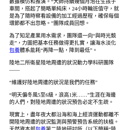
數據模仿和推演。“大師持續幾個月泡在生孩子
車間，搭起了簡略單純床，24小時輪班值守，就
是為了隨時察看設備的加工經過歷程，確保每個
環節都不出忽略。”團隊成員回想。
為了知足產業用水需求，團隊還一向“與時光競
走”，力圖把基本任務做得更扎實，讓海水淡化
包養
體系能耗“再降一點，降到最低”。
陸地二所衛星陸地周遭的狀況動力學科研團隊
——
“維護好陸地周遭的狀況是我們的任務”
“明天偏冬風5至6級，浪高1米……”生涯在海邊
的人們，對陸地周遭的狀況預告必定不生疏。
現實上，盡年夜大都沿海和海上經濟運動都離不
開陸地周遭的狀況監測與預警預告系統的扶植。
天然資本部
包養
第二陸地研討所（以下簡稱“陸