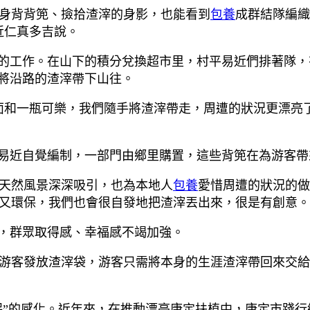
身背背篼、撿拾渣滓的身影，也能看到
包養
成群結隊編織
近仁真多吉說。
”的工作。在山下的積分兌換超市里，村平易近們排著隊
，將沿路的渣滓帶下山往。
面和一瓶可樂，我們隨手將渣滓帶走，周遭的狀況更漂亮
平易近自覺編制，一部門由鄉里購置，這些背篼在為游客
天然風景深深吸引，也為本地人
包養
愛惜周遭的狀況的做
又環保，我們也會很自發地把渣滓丟出來，很是有創意。
陞，群眾取得感、幸福感不竭加強。
游客發放渣滓袋，游客只需將本身的生涯渣滓帶回來交給
保”的感化。近年來，在推動漂亮康定扶植中，康定市踐