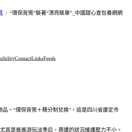
頁
“環保背篼”裝著“漂亮賬單”_中國甜心查包養網網
ibility
Contact
Links
Feeds
品。“環保背篼＋積分制兌換”，這是四川省康定市
尤其是進進游玩淡季后，周遭的狀況維護壓力不小。