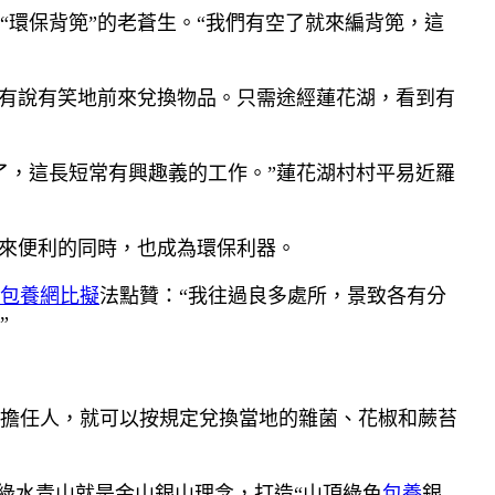
“環保背篼”的老蒼生。“我們有空了就來編背篼，這
，有說有笑地前來兌換物品。只需途經蓮花湖，看到有
了，這長短常有興趣義的工作。”蓮花湖村村平易近羅
帶來便利的同時，也成為環保利器。
包養網比擬
法點贊：“我往過良多處所，景致各有分
”
擔任人，就可以按規定兌換當地的雜菌、花椒和蕨苔
行綠水青山就是金山銀山理念，打造“山頂綠色
包養
銀