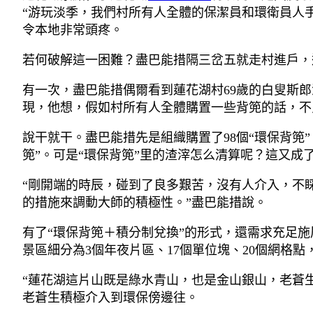
“游玩淡季，我們村所有人全體的保潔員和環衛員人
令本地非常頭疼。
若何破解這一困難？盡巴能措隔三岔五就走村進戶，
有一次，盡巴能措偶爾看到蓮花湖村69歲的白叟斯
現，他想，假如村所有人全體購置一些背篼的話，不
說干就干。盡巴能措先是組織購置了98個“環保背
篼”。可是“環保背篼”里的渣滓怎么清算呢？這又成
“剛開端的時辰，碰到了良多艱苦，沒有人介入，不
的措施來調動大師的積極性。”盡巴能措說。
有了“環保背篼＋積分制兌換”的形式，還需求充足
景區細分為3個年夜片區、17個單位塊、20個網格
“蓮花湖這片山既是綠水青山，也是金山銀山，老蒼
老蒼生積極介入到環保傍邊往。