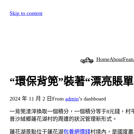
跳
Skip to content
至
主
要
內
容
Home
About
Feat
“環保背篼”裝著“漂亮賬
2024 年 11 月 2 日
From
admin
’s dashboard
一背篼渣滓換取一個積分，一個積分等于8元錢，村
普沙絨鄉蓮花湖村的周遭的狀況管理新形式。
蓮花湖景點位于蓮花湖
包養網價錢
村境內，是國度叢