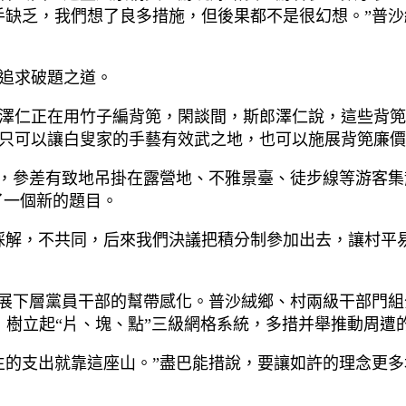
手缺乏，我們想了良多措施，但後果都不是很幻想。”普
追求破題之道。
郎澤仁正在用竹子編背篼，閑談間，斯郎澤仁說，這些背篼
只可以讓白叟家的手藝有效武之地，也可以施展背篼廉價
篼”，參差有致地吊掛在露營地、不雅景臺、徒步線等游客
了一個新的題目。
睬解，不共同，后來我們決議把積分制參加出去，讓村平
施展下層黨員干部的幫帶感化。普沙絨鄉、村兩級干部門
點，樹立起“片、塊、點”三級網格系統，多措并舉推動周遭
生的支出就靠這座山。”盡巴能措說，要讓如許的理念更