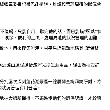
沙絨鄉黨委書記盡巴能措說，維護和管理周遭的狀況曾
不值錢，只能自用。聽完他的話，盡巴能措“靈感”乍
、環保、便利的上風，處理周遭的狀況管理的困難。
集散地，用來搜集渣滓，村平易近親熱地稱其“環保背
易近經由過程撿拾渣滓兌換生涯用品，經由過程如許
組分批屢次深刻蓮花湖景區一線展開查詢拜訪研討，將
的狀況管理有用晉陞。
多地被大師所懂得，不竭進步他們的環保認識，才幹讓