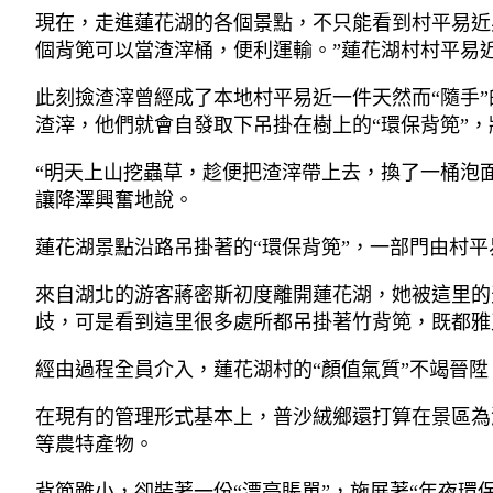
現在，走進蓮花湖的各個景點，不只能看到村平易近
個背篼可以當渣滓桶，便利運輸。”蓮花湖村村平易
此刻撿渣滓曾經成了本地村平易近一件天然而“隨手
渣滓，他們就會自發取下吊掛在樹上的“環保背篼”
“明天上山挖蟲草，趁便把渣滓帶上去，換了一桶泡
讓降澤興奮地說。
蓮花湖景點沿路吊掛著的“環保背篼”，一部門由村
來自湖北的游客蔣密斯初度離開蓮花湖，她被這里的
歧，可是看到這里很多處所都吊掛著竹背篼，既都雅
經由過程全員介入，蓮花湖村的“顏值氣質”不竭晉
在現有的管理形式基本上，普沙絨鄉還打算在景區為
等農特產物。
背篼雖小，卻裝著一份“漂亮賬單”，施展著“年夜環