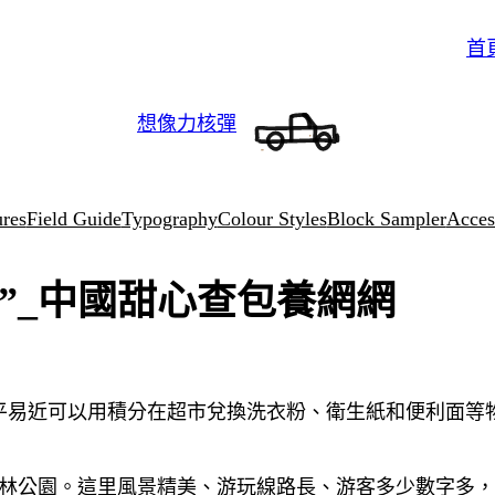
首
想像力核彈
ures
Field Guide
Typography
Colour Styles
Block Sampler
Access
單”_中國甜心查包養網網
平易近可以用積分在超市兌換洗衣粉、衛生紙和便利面等物
林公園。這里風景精美、游玩線路長、游客多少數字多，