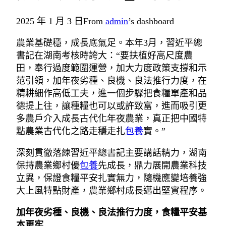
2025 年 1 月 3 日
From
admin
’s dashboard
農業基礎穩，成長底氣足。本年3月，習近平總
書記在湖南考核時誇大：“要扶植好高尺度農
田，奉行過度範圍運營，加大力度政策支撐和示
范引領，加年夜劣種、良機、良法推行力度，在
精耕細作高低工夫，進一個步驟把食糧單產和品
德提上往，讓種糧也可以或許致富，進而吸引更
多農戶介入成長古代化年夜農業，真正把中國特
點農業古代化之路走穩走扎
包養
實。”
深刻貫徹落練習近平總書記主要講話精力，湖南
保持農業鄉村優
包養
先成長，鼎力展開農業科技
立異，保證食糧平安扎實無力，隨機應變培養強
大上風特點財產，農業鄉村成長邁出堅實程序。
加年夜劣種、良機、良法推行力度，食糧平安基
本更牢