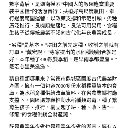
數字背后，是湖南摸索“中國人的飯碗應當重要
裝中國糧”的活潑實行：扶植好高尺度農田、奉
行過度範圍運營，以政策支撐和示范引領，劣種
廣泛推行、良機順遂落地、良法可用易用，食糧
生孩子從傳統農業不竭向古代化年夜農業成長。
“劣種”是基本。“耕田之前先定種，收割之前就有
訂單。”戴宏說，“專家提出的水稻種類組合就是
好，本年種了480畝雙季稻，遲早兩季都豐產。”
戴宏心里美滋滋。
精良種類哪里來？常德市鼎城區國度古代農業財
產園，擁有一個包容7000多份水稻種質資本的寶
庫，為水稻育種供給改革資料。在省農業鄉村廳
支撐下，園區還兼顧推動水稻種類選育，種子繁
育生孩子、推行，樹立起了耕、種、收、售“一
條龍”的食糧供銷全財產鏈。
既是農業年夜省也是種業年夜省的湖南，擁有以