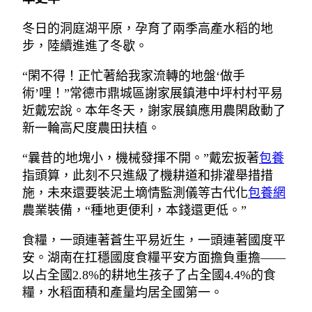
冬日的洞庭湖平原，孕育了兩季高產水稻的地
步，陸續進進了冬歇。
“閑不得！正忙著給我家流轉的地盤‘做手
術’哩！”常德市鼎城區謝家展鎮港中坪村村平易
近戴宏說。本年冬天，謝家展鎮應用農閑啟動了
新一輪高尺度農田扶植。
“曩昔的地塊小，機械發揮不開。”戴宏扳著
包養
指頭算，此刻不只進級了機耕道和排灌舉措措
施，未來還要裝泥土墑情監測儀等古代化
包養網
農業裝備，“種地更便利，本錢還更低。”
食糧，一頭連著蒼生平易近生，一頭連著國度平
安。湖南在扛穩國度食糧平安方面擔負重擔——
以占全國2.8%的耕地生孩子了占全國4.4%的食
糧，水稻面積和產量均居全國第一。