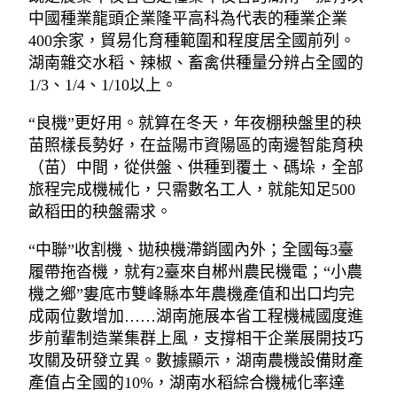
中國種業龍頭企業隆平高科為代表的種業企業
400余家，貿易化育種範圍和程度居全國前列。
湖南雜交水稻、辣椒、畜禽供種量分辨占全國的
1/3、1/4、1/10以上。
“良機”更好用。就算在冬天，年夜棚秧盤里的秧
苗照樣長勢好，在益陽市資陽區的南邊智能育秧
（苗）中間，從供盤、供種到覆土、碼垛，全部
旅程完成機械化，只需數名工人，就能知足500
畝稻田的秧盤需求。
“中聯”收割機、拋秧機滯銷國內外；全國每3臺
履帶拖沓機，就有2臺來自郴州農民機電；“小農
機之鄉”婁底市雙峰縣本年農機產值和出口均完
成兩位數增加……湖南施展本省工程機械國度進
步前輩制造業集群上風，支撐相干企業展開技巧
攻關及研發立異。數據顯示，湖南農機設備財產
產值占全國的10%，湖南水稻綜合機械化率達