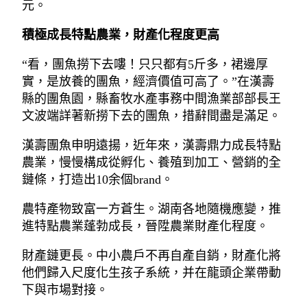
元。
積極成長特點農業，財產化程度更高
“看，團魚撈下去嘍！只只都有5斤多，裙邊厚
實，是放養的團魚，經濟價值可高了。”在漢壽
縣的團魚園，縣畜牧水產事務中間漁業部部長王
文波端詳著新撈下去的團魚，措辭間盡是滿足。
漢壽團魚申明遠揚，近年來，漢壽鼎力成長特點
農業，慢慢構成從孵化、養殖到加工、營銷的全
鏈條，打造出10余個brand。
農特產物致富一方蒼生。湖南各地隨機應變，推
進特點農業蓬勃成長，晉陞農業財產化程度。
財產鏈更長。中小農戶不再自產自銷，財產化將
他們歸入尺度化生孩子系統，并在龍頭企業帶動
下與市場對接。