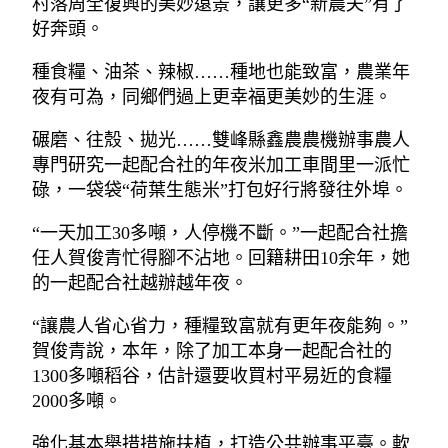
村落周全復興的美妙遠景，讓更多“新農夫”有了
好奔頭。
種食糧、油茶、辣椒……種地也能致富，農業年
夜有可為，同鄉們過上更幸福更美妙的生涯。
碾磨、往殼、拋光……雙峰縣鑫農農機辦事農人
專門研究一起配合社的年夜米加工車間里一派忙
碌，一袋袋“荷葉生態米”打包好行將發往外埠。
“一天加工30多噸，人停機不斷。”一起配合社擔
任人賀俊青忙得腳不沾地。回籍耕田10余年，她
的一起配合社越辦越年夜。
“讓農人省心省力，種糧致富就有更年夜能夠。”
賀俊青說，本年，除了加工本身一起配合社的
1300多噸稻谷，估計還要收買村平易近的食糧
2000多噸。
強化基本舉措措施扶植，打造公共辦事平臺。軟