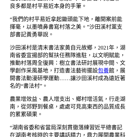
良多都是村平易近本身的手筆。
“我們的村平易近拿起鋤頭能下地，離開案前能
揮毫，以墨噴鼻書寫村落之美。”沙田溪村黨支
部書記黃勇華說。
沙田溪村是清末書法家黃自元故鄉，2021年，湖
南省委宣揚部的幫扶任務隊進駐，以文明賦能，
推動村落周全復興：樹立書法研討展現中間、文
學創作采風基地，打造書法藝術擺設
包養
館，展
開書法動漫研學運動……讓沙田溪村成為遠近著
名的“書法村”。
農業增效益、農人增支出、鄉村增活氣，行走湖
南，從郊野到餐桌，處處可見高東西的品質成長
的累累碩果。
“湖南省委和省當局深刻貫徹落練習近平總書記
在湖南考核時的主要講話精力，鼎力展開農業科