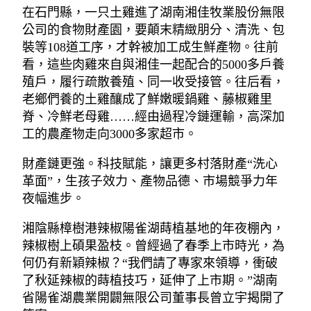
在石門縣，一只土雞進了湖南湘佳牧業股份無限
公司的食物財產園，要顛末精緻朋分、清洗、包
裝等108道工序，才幹被加工成生鮮產物。往前
看，這些肉雞來自與湘佳一起配合的5000多戶養
殖戶，履行疏散養殖、同一收受接管。往后看，
老鄉們養的土雞釀成了鮮嫩暖鍋雞、藤椒雞里
脊、冷鮮老母雞……經由過程冷鏈運輸，高深加
工的農產物走向3000多家超市。
財產鏈更強。科技賦能，讓更多村落財產“洗心
革面”，生孩子效力、產物品德、市場競爭力年
夜幅進步。
湘陰縣樟樹港辣椒陽雀湖蒔植基地的年夜棚內，
辣椒樹上碩果盈枝。曾經過了春季上市時光，為
何仍有新穎辣椒？“我們請了專家來領導，衝破
了秋延辣椒的蒔植技巧，延伸了上市期。”湖南
省陽雀湖農業開闢無限公司董事長曾立宇揭開了