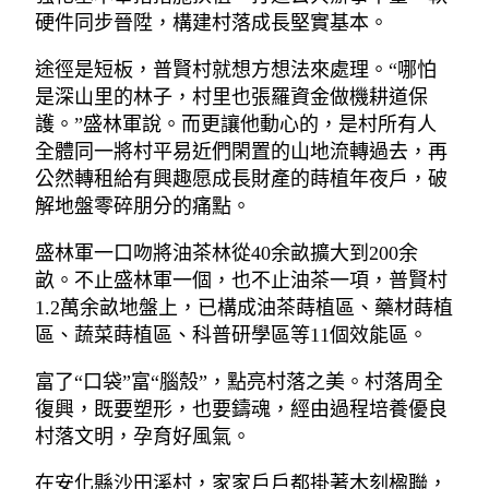
硬件同步晉陞，構建村落成長堅實基本。
途徑是短板，普賢村就想方想法來處理。“哪怕
是深山里的林子，村里也張羅資金做機耕道保
護。”盛林軍說。而更讓他動心的，是村所有人
全體同一將村平易近們閑置的山地流轉過去，再
公然轉租給有興趣愿成長財產的蒔植年夜戶，破
解地盤零碎朋分的痛點。
盛林軍一口吻將油茶林從40余畝擴大到200余
畝。不止盛林軍一個，也不止油茶一項，普賢村
1.2萬余畝地盤上，已構成油茶蒔植區、藥材蒔植
區、蔬菜蒔植區、科普研學區等11個效能區。
富了“口袋”富“腦殼”，點亮村落之美。村落周全
復興，既要塑形，也要鑄魂，經由過程培養優良
村落文明，孕育好風氣。
在安化縣沙田溪村，家家戶戶都掛著木刻楹聯，