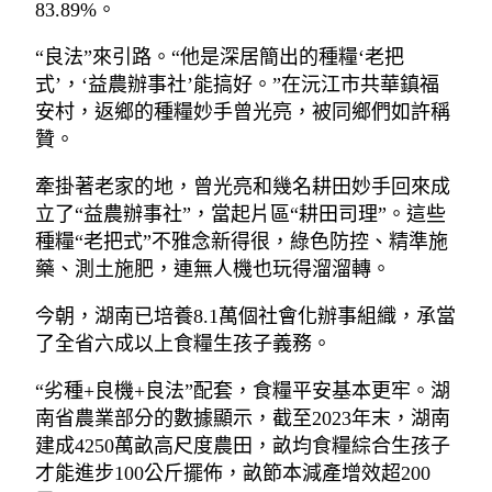
83.89%。
“良法”來引路。“他是深居簡出的種糧‘老把
式’，‘益農辦事社’能搞好。”在沅江市共華鎮福
安村，返鄉的種糧妙手曾光亮，被同鄉們如許稱
贊。
牽掛著老家的地，曾光亮和幾名耕田妙手回來成
立了“益農辦事社”，當起片區“耕田司理”。這些
種糧“老把式”不雅念新得很，綠色防控、精準施
藥、測土施肥，連無人機也玩得溜溜轉。
今朝，湖南已培養8.1萬個社會化辦事組織，承當
了全省六成以上食糧生孩子義務。
“劣種+良機+良法”配套，食糧平安基本更牢。湖
南省農業部分的數據顯示，截至2023年末，湖南
建成4250萬畝高尺度農田，畝均食糧綜合生孩子
才能進步100公斤擺佈，畝節本減產增效超200