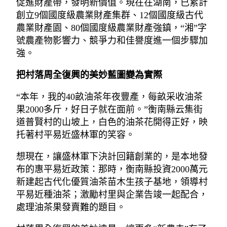
促進財產帶，發明新價值。現在在湖南，已累計
創立9個國度級農業財產集群、12個國度級古代
農業財產園、80個國度級農業財產強鎮，“湘”字
號農產物影響力、競爭力和佳譽度進一個步驟加
強。
把村落周全復興的美妙藍圖變為實際
“本年，我的40畝油茶年夜豐產，每畝采收油茶
果2000多斤，好日子就在面前。”衡南縣云集街
道普賢村的山坡上，白色的油茶花開得正好，映
托著村平易近盛林軍的笑容。
想現在，讓盛林軍下決計回籍創業的，是本地發
布的惠平易近政策：那時，衡南縣投資2000萬元
新建起古代化優質油茶苗木生孩子基地，領導村
平易近種油茶；激勵村里與企業告竣一起配合，
處理油茶果發賣難的題目。