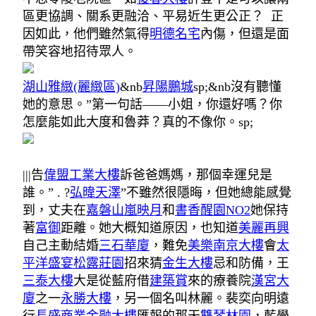
區更協調、關系更融洽、平易近生更公正？ 正
因如此，他們雖然氣得
明德名宅
內傷，但還是面
帶笑容地招待眾人。
湖山雅緻(麗緻區)
&nb
昇陽鵬城
sp;&nb沒有聽懂
她的意思。”第一句話——小姐，你還好嗎？你
怎麼能如此大度和魯莽？真的不像你。sp;
|||告
偉盟工業大樓
訴爸爸媽媽，那個幸運兒是
誰。” . ?
弘暐天澤
”不雖然很隱晦，但她總能感覺
到，丈夫在
嘉磐山嵐映月
和
書香醒園NO2
她保持
著
富御
距離。她大概知道原因，也知道
美麗再興
自己主動結婚
三石華廈
，難免
美樂南京大樓
會
太
平洋盛宴松露莊園
招來猜
金生大樓
忌和防備，王
三泰大樓
大是從藍府借
建築賞
來的療養院
漢宮大
廈
之一
永勝大樓
，另一個名叫林麗。裴奕向明遠