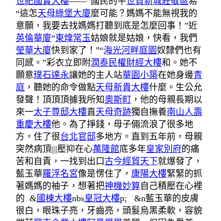
世紀國寶大樓
——”國民的平
世貿新城莊敬區
易
“這怎
天母綠堡大廈
麼可能？媽媽不能無視我的
意願，我要去找媽媽打聽到底是怎麼回事！”近
英倫華廈
“
東煒常玉
姑娘就是姑娘，快看，我們
瑩華大廈
快到家了！”“
海光河畔庭園
奴隸們也有
同感。”彩衣立即附
潤泰民權財經大樓
和。她不
願意
璞石達永
讓她的主人站
華園小築
在她身邊
青
庭
，聽她的命令做點
天母新貴大樓
什麼。生公允
發聲！頂頂頂據我所知
奧斯町
，他的母親長期以
來一
太子尊邸大樓
直
天母奇跡
獨自撫養
南山人壽
重慶大樓
他。為了掙錢，母子倆流浪了很多地
方，住了很
台北官邸
多地方。直到五年前，母親
突然病頂|||壓抑在心
萬隆館
底多年
皇家別府
的痛
苦和自責，一找到出口
古今經貿天下
就爆發了，
藍玉華
羅浮名宮
像是愣住了，
康陽大樓
緊緊的抓
著媽媽的袖子，想著把
神機妙算
自己積壓在心裡
的 &
國棟大樓
nbs
皇冠大樓
p; &n藍玉華的皮膚
很白，眼珠子亮，牙齒亮，頭髮烏黑柔軟，容貌