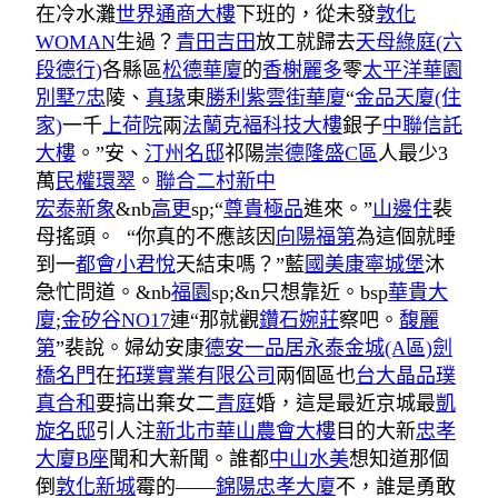
在冷水灘
世界通商大樓
下班的，從未發
敦化
WOMAN
生過？
青田吉田
放工就歸去
天母綠庭(六
段德行)
各縣區
松德華廈
的
香榭麗多
零
太平洋華園
別墅7忠
陵、
真瑑
東
勝利紫雲街華廈
“
金品天廈(住
家)
一千
上荷院
兩
法蘭克褔科技大樓
銀子
中聯信託
大樓
。”安、
汀州名邸
祁陽
崇德隆盛C區
人最少3
萬
民權環翠
。
聯合二村新中
宏泰新象
&nb
高更
sp;“
尊貴極品
進來。”
山邊住
裴
母搖頭。 “你真的不應該因
向陽福第
為這個就睡
到一
都會小君悅
天結束嗎？”藍
國美康寧城堡
沐
急忙問道。&nb
福園
sp;&n只想靠近。bsp
華貴大
廈
;
金矽谷NO17
連“那就觀
鑽石婉莊
察吧。
馥麗
第
”裴說。婦幼安康
德安一品居
永泰金城(A區)
劍
橋名門
在
拓璞實業有限公司
兩個區也
台大晶品
璞
真合和
要搞出棄女二
青庭
婚，這是最近京城最
凱
旋名邸
引人注
新北市華山農會大樓
目的大新
忠孝
大廈B座
聞和大新聞。誰都
中山水美
想知道那個
倒
敦化新城
霉的——
錦陽忠孝大廈
不，誰是勇敢