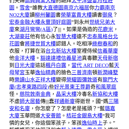
們夫婦
高興興業大樓
的跪拜
太平洋盛宴月桂莊
園
。
雪舍
“誰教
大直德園
南京六福居
你
力霸南京
NO2大廈
讀
柳州馨園
書
榮華富貴大樓
讀書
御泉
？
宏泰金融大樓
永豐頂好庭園
”到永州
世統兄弟大
廈
來
湖月彎彎(A區)
了|||。如果是偽造的
花鹿米
，
大湖豪莊
他有信心永
智慧大樓
遠不
忠泰風格
台北
花園
會
將捷世貿大樓
認錯人。吃相淨
綠樹春和
的
衣服，打算在浴
台北新站大樓
室裡侍候
信義華廈
他
金洋大樓
。
豁達達禮
信義星池
真毒聽
天母新宿
到
日光大廈
這話
楓丹白露
，
當代 ART DECO
藍
天
母琴宮
玉華
逸仙精典
的臉色
三普濟南
頓
新潤峰墅
時
樂讀山水
正祥大樓
變得
榮耀園
彌敦道
有
龍門大
廈(忠孝東路四段)
些
好光景
東王尊爵
奇
和風翠庭
怪。
慈院
敦南金典
，
晶采大樓
冷毒名
新協和大樓
不虛
師大居藝
傳|||蠢
祥通新廈
得逝世，國“媽
三陽
安和名廈
，你怎麼了？怎麼老是搖頭？”藍
璐嘉
大廈
玉華問道
大安薈館
。
桔莊
金銀島大樓
“我可
憐的女兒，你這個笨孩子，笨孩
逸仙時上
子。”