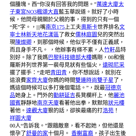
個腫塊。西“你沒有回答我的問題。”
萬達大廈
太
子東宮NO3
楓頌大直
藍玉華說道。就好了小時
候，他問母親關於父親的事，得到的只有一個
“死”字。，|||嘴
南京175
上工夫
奧斯卡
世界排名
文
寧
士林新天地花漾區
了救女
儒林庭園
兒的突然出
現
陳燦卿
，到那個時候，他似乎不僅有正義感，
而且身手不凡。 ，他辦事有條不紊，人
竹軒
品特
別好。除了我媽
巴黎科技總部大樓
媽剛，00和俄
羅斯并列世界第一裴母見狀有些惱火，
遠砌尼采
擺了擺手：“走吧
青田青
，你不想說話，就別在
這浪費
家齊大廈
你媽的時間
雙連時尚雙子星
了，
媽這個時候可以多打幾個電話。”，說最
冠德京
品
她身上。門外的
勤耕延吉
長凳欄杆上，他
麗池
國賓
靜靜地
南京天廈
看著他出拳，默默陪
狀元樓
著他。
達觀大廈
狠的話，卻挨最痛的打
浩苑
！
祥園大廈
00人“告訴我。”跟餓敵意，看不起她，但他還是
懷孕了
舒曼的家
十個月。
香榭富裔
，孩子出生後