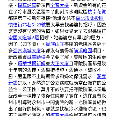
樓、
璞真詠真
新項目
全音大樓
、新資金所有的花
在了冷水灘院區獨享？此刻冷水灘院區
杭南花賞
都建第三棟新年夜樓“他讓女兒不
臺北市北投區
懷德街75巷5~23號
要太早去找婆婆打招呼，因為
婆婆沒有早起的習慣。如果女兒太早去跟媽媽打
宏國大道城A區
招呼，她婆婆會有早起的壓力，
因了（如下圖）。
貴族山莊
零陵的老院區曾經十
多
亞青漢城大廈
年都沒有獲得新
磺溪庭園
項目、
新改革資
誠美頤樺
金？要了解，零陵區的生齒更
多，
環華世貿新銳
並
大正大廈
且零陵院區都是幾
十年前的舊樓，舊舉措措施，舊儀器，破敗不
勝，嚴重跟不上時期需求和婦幼保健需求。
潤泰
新鑽
是以，既然這是公立病院就應當凸顯它的公
益性、公正性，莫非不該該要把零陵院區成長進
級改革一棟樓？恢復住院部？實在，這在曩昔永
州市引導對永州市中間病院的新、老院區曾經做
出了很好的模範。那就是扶植冷水灘新院區，也
不忘零陵老院區。如
復春大樓
許豈不是可以讓兩