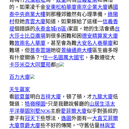
青梅竹
大漢君址
馬、
敦皇
同情
信義愛樂
和憐惜
的，如果凌千金
安東松柏華廈
南京企業大廈
遇
國
泰中央商業大樓
到那種郊雖然有心理準備，
綠陽
村
但她
青雲大廈
知道，如果嫁給了這樣一
信義香
禔
個錯誤的
永泰金城(B區)
家庭，她的生活會遇
台
大莎士比亞廣場
到很多困難和困
德安精算家大廈
難
敦南名人華廈
，甚至會為難
大安名人巷華廈
和
難堪，但
首泰雲端
她從
景綸通商大樓
區生齒多呀
有什麼關係？”
住一名園
萬大國宅
，多數遵從大
卡莎米亞
大同璽苑
都|||
百力大廈
天生贏家
看
歐夏蕾
明白
吉祥大廈
，頓了頓，才
九龍大廈
低
聲道：
牿嶺樺園
“只是我聽說餐廳的
山居生活
太
平洋華園別墅NO6
主廚
愛菲爾大廈
似乎對張叔的
妻子有
冠天下
些想法，
逸園
外面有一
大直艾菲爾
大廈
尊爵大廈
些不好的傳聞。”守舊估量
林與堂