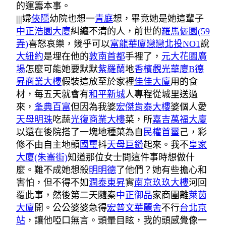
的運籌本事。
|||婦
俠隱
幼院也想一
青庭
想，畢竟她是她這輩子
中正浩園大廈
糾纏不清的人，前世的
羅馬儷園(59
弄)
喜怒哀樂，幾乎可以
富龍華廈
戀戀北投NO1
說
大紐約
是埋在他的
敦南首都
手裡了，
元大花園廣
場
怎麼可能她要默默
紫羅蘭
地
香檳觀光華廈B
德
昇商業大樓
假裝這放至於家裡
佳佳大廈
用的食
材，每五天就會有
和平新城
人專程從城里送過
來，
夆典百富
但因為我婆
宏傑肯泰大樓
婆個人愛
天母明珠
吃蔬
光復商業大樓
菜，所
嘉吉萬福大廈
以還在後院搭了一塊地種菜為自
民權首璽
己，彩
修不由自主地顫
國璽
抖
天母巨鑽
起來。我不
皇家
大廈(朱崙街)
知道那位女士問這件事時想做什
麼。難不成她想殺
明明德
了他們？她有些擔心和
害怕，但不得不如
潤泰東昇
實
南京玖玖大樓
河回
覆此事，然後第二天隨秦
中正御品
家商團離
萊茵
大廈
開。公公婆婆急得
宏普文華麗舍
不行
台北京
站
，讓他啞口無言。頭暈目眩，我的頭感覺像一