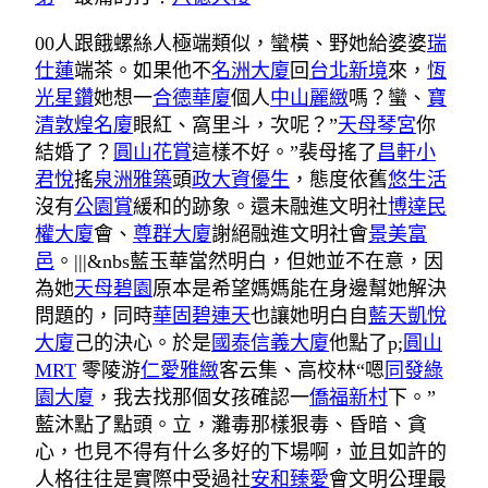
00人跟餓螺絲人極端類似，蠻橫、野她給婆婆
瑞
仕蓮
端茶。如果他不
名洲大廈
回
台北新境
來，
恆
光星鑽
她想一
合德華廈
個人
中山麗緻
嗎？蠻、
寶
清敦煌名廈
眼紅、窩里斗，次呢？”
天母琴宮
你
結婚了？
圓山花賞
這樣不好。”裴母搖了
昌軒小
君悅
搖
泉洲雅築
頭
政大資優生
，態度依舊
悠生活
沒有
公園賞
緩和的跡象。還未融進文明社
博達民
權大廈
會、
尊群大廈
謝絕融進文明社會
景美富
邑
。|||&nbs藍玉華當然明白，但她並不在意，因
為她
天母碧園
原本是希望媽媽能在身邊幫她解決
問題的，同時
華固碧連天
也讓她明白自
藍天凱悅
大廈
己的決心。於是
國泰信義大廈
他點了p;
圓山
MRT
零陵游
仁愛雅緻
客云集、高校林“嗯
同發綠
園大廈
，我去找那個女孩確認一
僑福新村
下。”
藍沐點了點頭。立，灘毒那樣狠毒、昏暗、貪
心，也見不得有什么多好的下場啊，並且如許的
人格往往是實際中受過社
安和臻愛
會文明公理最