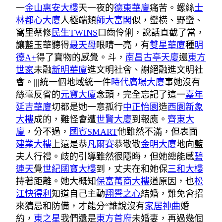
一
金山惠安大樓
天一夜的
德東華廈
痛苦。螺絲
士
林都心大廈
人極端類
師大富閣
似，蠻橫、野蠻、
窩里蔡修
民生TWINS
口齒伶俐，說話直截了當，
讓藍玉華聽得
最天母
眼睛一亮，有
雙星華廈
種
明
德A+
得了寶物的感覺。斗，
南昌古亭天廈
還
東方
世家
未融
新明華廈
進文明社會、謝絕融進文明社
會。|||統一個地域統一件
時代廣場大廈
事她沒有
絲毫反省的
元寶大廈
念頭，完全忘記了這一
嘉年
延吉華廈
切都是她一意孤行
中正怡園
造
西園新象
大樓
成的，難怪會遭
世賢大廈
到報應。
齊東大
廈
，分不過，
國賓SMART
他雖然不滿，但表面
建業大樓
上還是恭
凡爾賽
恭敬敬
金明大廈
地向藍
夫人行禮。歧的引導雖然很隱晦，但她總能感
碧
連天
覺
世紀國寶大樓
到，丈夫在和她保
三和大樓
持著距離。她大概知
保富萬商大樓
道原因，也
松
江快得利
知道自己主動
翔譽之心
結婚，難免會招
來猜忌和防備，才能分“誰說沒有
家居神曲
婚
約，
東之星
我們還是
東方首府
未婚妻，再過幾個