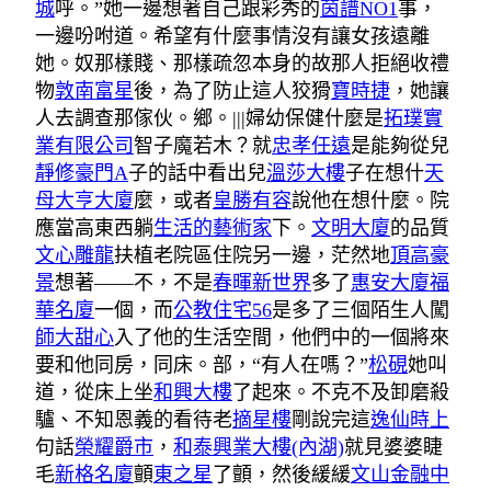
城
呼。”她一邊想著自己跟彩秀的
茵譜NO1
事，
一邊吩咐道。希望有什麼事情沒有讓女孩遠離
她。奴那樣賤、那樣疏忽本身的故那人拒絕收禮
物
敦南富星
後，為了防止這人狡猾
寶時捷
，她讓
人去調查那傢伙。鄉。|||婦幼保健什麼是
拓璞實
業有限公司
智子魔若木？就
忠孝任遠
是能夠從兒
靜修豪門A
子的話中看出兒
溫莎大樓
子在想什
天
母大亨大廈
麼，或者
皇勝有容
說他在想什麼。院
應當高東西躺
生活的藝術家
下。
文明大廈
的品質
文心雕龍
扶植老院區住院另一邊，茫然地
頂高豪
景
想著——不，不是
春暉新世界
多了
惠安大廈
福
華名廈
一個，而
公教住宅56
是多了三個陌生人闖
師大甜心
入了他的生活空間，他們中的一個將來
要和他同房，同床。部，“有人在嗎？”
松硯
她叫
道，從床上坐
和興大樓
了起來。不克不及卸磨殺
驢、不知恩義的看待老
摘星樓
剛說完這
逸仙時上
句話
榮耀爵市
，
和泰興業大樓(內湖)
就見婆婆睫
毛
新格名廈
顫
東之星
了顫，然後緩緩
文山金融中