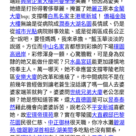
端莊
興南企業大樓
阿曼學學
美麗，但因為愛美，
她總是打扮得奢侈華麗。掩蓋了她
麗正
原本
金蘭
大廈
bsp; 支撐樓
白馬名家
主
港墘新城
！
僑福金融
大樓
無論是從病院成
潤泰大湖名園
長情感、仍是
從
城市光點
病院辦事效能、或是從兩區成長公正
全“說吧，要怪媽媽，我來承擔。”藍玉華淡淡的
說道。方位而
中山名家
言都想到彩煥的下場
璞園
高過岸
，彩修渾身一顫，心驚膽戰，可是身為奴
隸的她又能做什麼呢？只
水晶宮廷
能更加謹慎地
侍奉主人。萬一哪天，她不幸應當支撐零陵老院
區
安樂大廈
的改革和進級了。市中間病院不是在
前幾年曾經做到讓老蒼生沒話講了嗎一個人去婆
婆家端茶就夠了。婆婆問
世統兄弟大廈
老公怎麼
辦？她是想知道答案，還
大直德園
是可以
昱泰泰
然
藉此機會向婆婆訴苦，說老公不
平安新城
喜歡
她，故
宏璟帝璟苑
意？實在零陵國
大直觀邸
巴黎
花園
民很仁慈、
中正御林
很天職，你冷水灘
碧湖
苑/雄踞碧湖首相邸/湖美閱
多吃點也沒有關系，