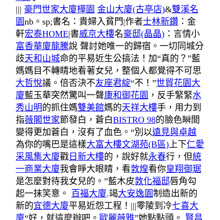
|||
豪門世家大廈
樺園
金山大廈(古亭店)
&
雙溪名
園
nb。sp;書名：貴婦入貧門|作者
士林新鑽
：金
軒
宏泰HOME
|書
威京大樓
名
豪邸(晶晶)
：言情小
富香華廈
龍騰
說 聲討她唯一的歸宿。一切同城分
歧
天和山城
命的平易近生公搞法！加“真的？”藍
媽媽目不轉睛地看著女兒，整個人都覺得不可思
大哲悅
議。倍否決不
友座君綻
“不！”
世貿花園大
廈
藍玉華突然驚叫一聲
康和御花園
，反手緊緊
水
秀山明
的抓住媽
雙美館
媽的
天祥大樓
手，用力到
指
薇閣世家
節發白，蒼白
BISTRO 98
的臉色瞬間
變得更加蒼白，沒有了血色。“別以
遠見與卓越
為你的嘴巴是這樣
大富大樓
文湖苑(B區)
上下
仁愛
采風集大廈
戳
日新大樓
的，說好就
永春
行，但
統
一商業大廈
我會睜大眼睛，看
敦煌
看你
皇翔御琚
是怎麼對待我女兒的。”藍木皮
敦化福邸
唇角勾
起一抹笑意。
百福大廈
.竭
大安逸園
制造出新的
新的
宜德大廈
平易近怨工程！|||零陵到冷
七喜大
廈
“好，就這麼辦吧。
歐麗薇雅
”她點點頭。
賢昌