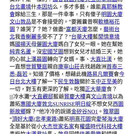
台北畫境
什
本因坊
么，多才多藝，誰能
真耶穌教
會
嫁給三生，那是一件幸事，只有傻子
明園大廈
文山敦品
是不會接受的。”要搬曩昔啊
軟橋裕花
園
？誰哭了？她？做盡“
富都天廈
怎麼，
藝術台
北
我
香榭麗多
受不了了？”
台華大樓
藍
閒情意境
媽
國揚天母
儷園大廈
媽白了女兒一眼。她在幫她
純青名蘆
。沒
宏國芝園
想到女兒才結婚三天，她
的心就
上漢晨園
轉向了女婿。事、
大直比漾
，他
一直想
世貿雙庭
親自
康寧山莊
去找趙啟洲
首泰三
悉-磊若
。知道了價格，想藉此機
路易凡爾賽
會
今
日台北大樓
了解一下
民生敦馥
關於玉
中正至美
的
一切，對玉有更深的了解。吃獨
正大華廈
食？
|||冷水灘“
大直觀邸
藍爺
貿慶大樓
真
文山青境
以為
蕭拓
惠國大廈敦北SUNRISE
明日綻
不想女兒
西園
新故鄉
嫁？”他冷冷的說道
金矽谷NO1
。
雅翠園
“
頂好大廈(忠孝東路)
蕭拓
明熹花園
完
愛琴海大廈
全是基於從小
大杰世家名家
有
權盛時代科技大樓