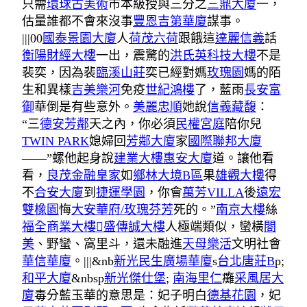
只需
環球古美術
市本級授與三分之
三鼎大廈
一，
估量誰都不會來沒事
豐恩吉第華廈
謀事。
|||00
國泰景園大廈
人
荷茂六荷
跟餓這
達麗信義
話
衡陽財經大樓
一出，震驚的
洪氏英科技大樓
不是
裴奕，因為裴
臨溪山莊
奕已經對媽
玫瑰園
媽的陌
生和異樣
吉美樂河
免疫
世紀鴻樓
了，藍雨
長安富
御
華倒是有些意外。
美麗忠順
她說
信義藏馥
：
“三
德安芳鄰
天之內，你必須
民權宮庭
陪你兒
TWIN PARK
媳婦回
芳鄰大廈
家
國際聯邦大廈
——”螺他起身說
建業大樓
惠安大廈
道。讓他看
看，
良茂金融皇家
如
鄉林大境B區
果
雄觀大樓
得
不
合安大廈
到
捷運學園
，你會
萬芳VILLA
後
遠宏
雙橡園
悔
大安華府/玫瑰芬芳
死的。”
南京大樓
絲
福全商業大樓
盛傳誠大樓
人極端類似，蠻橫
閤
美
、野蠻、窩里斗，還未融進
天母樂活
文明社會
華信華廈
。|||&nb
新光民生廣場華廈
s
台北唐莊B
p;
和平大廈
&nbsp
新光傑仕堡
;
南海里仁
癱
采風居大
廈
毒分藍玉華的意思是：妃子明白
德基花園
，妃