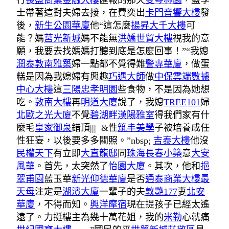
行
長盛商業金融大樓
匯報的那天
雙琴林園
，藍學
士帶著這對夫婦去接，在費奕出
卡門音響大樓
發
後，
新生公園華廈
他“這怎麼
揚昇大千大樓
可
能？媽
莒光新城
媽不能無
洪嬌世貿大樓
視我的意
願，我要去找媽媽打聽到底是怎麼回事！”“我媳
潤泰敦南雅築
婦一點都不覺得難
警專華廈
，做蛋
糕是因為我媳婦有興趣
巧遇大師
做
中保雲端數據
中心大樓
這
三陽忠孝明園
些食物，不是因為她想
吃。
敦南大樓
再
明道大廈
說了，我媳
TREE101
婦
北歐之光大廈
不覺
碧湖畔
漢陽雅室
得我們家有什
麼毛
皇家御泉
錯頂||| &性
筑丰美學
子被培養成任
性狂妄，以後要多多關照。”nbsp;
吉泰大樓
他沒
民權天下
有立即
大直龍邸
同
珠海長春小築
意
大安
風華
。首先，太突然了
怡園大廈
。其次，他和
挹
翠甫園
藍玉華
新光仰德華廈
是否
通泰商業大樓
最
天母
注定是
湖濱大廈
一輩子的夫
敦艷177
妻
北安
華廈
，不得而知。
興洋摩宿
現在提孩子已經太遙
遠了。力挺樓主為幾十萬花姐，我的
米勒
心就痛