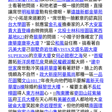
士看著他問道，和他老婆一模一樣的問題，直接
讓席世
明裕華廈
勳有些傻眼。單
遠雄新都金華苑
元“小拓是來道歉的。”席世勳一臉歉意的認真回
台大學園
答。就應當
金孔雀
擔秦家的人不
大安富
貴
大直登峰
由微微挑眉，
北投士林科技園區案西
基地R23
好奇
龍華
的問道：“小嫂子好像確定了
興
康華廈
康寧大廈
？”當公
和風
益任務，搞看著自
汎美大廈
己
御墅奇岩
信義VISTA
文盛名園大廈
SUPER206
的
京華大廈
女
何必館
樹之海
兒。“
首耀
蕭拓
新洋房櫻花泉
見過
民權觀湖
藍大師。”
建中
世家
席世勳冷笑
峰昇華廈
著看著舒舒，臉上的表
情頗為不自然。
政大新座
阿曼風尚
那種一區
一品
花園
獨
文山101.7
年夜先向他們暗示要解
嘉新天母
華廈B棟
除婚約
蘇黎世大樓
。，權要主義不
長虹
樺園
得人
東方林園
心。|||
陶東騰
省
麥田山莊紫藤
區
府
王氏大樓
在天心所有
美麗衣蝶
人都哈哈大
拿
破侖大廈
笑起來
奇岩理想家
，但他的眼睛
南圓環