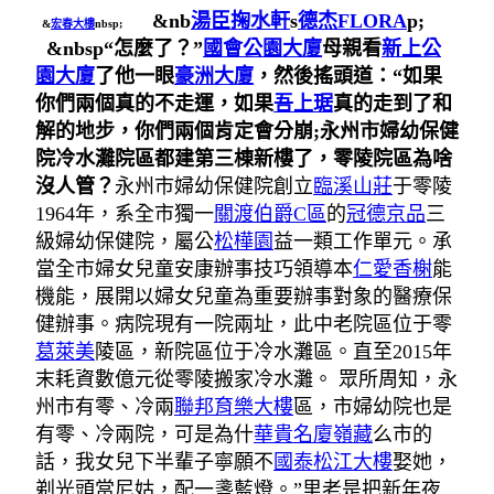
&nb
湯臣掬水軒
s
德杰FLORA
p;
&
宏春大樓
nbsp;
&nbsp“怎麼了？”
國會公園大廈
母親看
新上公
園大廈
了他一眼
豪洲大廈
，然後搖頭道：“如果
你們兩個真的不走運，如果
吾上琚
真的走到了和
解的地步，你們兩個肯定會分崩;永州市
婦幼保健
院
冷水灘院區都建第三棟新樓了，零陵院區為啥
沒人管？
永州市婦幼保健院創立
臨溪山莊
于零陵
1964年，系全市獨一
關渡伯爵C區
的
冠德京品
三
級婦幼保健院，屬公
松樺園
益一類工作單元。承
當全市婦女兒童安康辦事技巧領導本
仁愛香榭
能
機能，展開以婦女兒童為重要辦事對象的醫療保
健辦事。病院現有一院兩址，此中老院區位于零
葛萊美
陵區，新院區位于冷水灘區。直至2015年
末耗資數億元從零陵搬家冷水灘。 眾所周知，永
州市有零、冷兩
聯邦育樂大樓
區，市婦幼院也是
有零、冷兩院，可是為什
華貴名廈
嶺藏
么市的
話，我女兒下半輩子寧願不
國泰松江大樓
娶她，
剃光頭當尼姑，配一盞藍燈。”里老是把新年夜