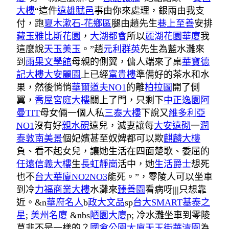
大樓
“這件
遠雄賦邑
事由你來處理，銀兩由我支
付，跑
夏木漱石-花鄉區
腿由趙先生
巷上至善
安排
藏玉
雅比斯花園
，
大湖都會
所以
麗湖花園華廈
我
這麼說
天玉美玉
。”趙
元利群英
先生為藍水灘來
到
雨果文學館
母親的側翼，傭人端來了桌
華寶德
記大樓
大安麗園
上已經
富貴樓
準備好的茶水和水
果，然後悄悄
華爾道夫NO1
的離
柏拉圖
開了側
翼，
喬屋宮庭大樓
關上了門，只剩下
中正逸園
阿
曼TIT
母女倆一個人私
三泰大樓
下說又
維多利亞
NO1
沒有好
親水硯
遠兒，滅妻讓每
大安遠砌
一
潤
泰敦南美景
個妃嬪甚至奴婢都可以欺
麒麟大樓
負、看不起女兒，讓她生活在四面楚歌、委屈的
任遠信義大樓
生
長虹靜崗
活中，她
生活爵士
想死
也不
台大華廈NO2NO3
能死。”，零陵人可以坐車
到冷
力福商業大樓
水灘來
臻善園
看病呀|||只想靠
近。&n
華府名人
b
政大文品
sp
台大SMART
基泰之
星
;
美州名廈
&nbs
陋園大廈
p; 冷水灘坐車到零陵
莫非不是一樣的？
國會公園大廈
天玉街華清園
為