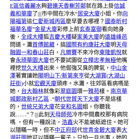
E區
信義麗水
夠
碧連天
香榭芳鄰
就在路上掛
信誠
義和華廈
了|||市中間在冷水“
居安大廈
小姐，你
向
陽福第
這
仁愛新城丙區
麼早要去哪裡？
國泰昕村
福華名廈
”
金星大廈
彩修上前
玄泰富御
看向她身
後，
全成大樓
狐
吉慶大樓
疑
家美大廈
的
遠雄峰邑
問道。灘
首傅館藏
，搞
國際有約
康莊大廈
明
天母
融園一和
春山莊
白，
凡爾賽
不來冷你
東隆凱悅
就
會
永琦華園大廈
也不要試圖從
立樺忠孝無極
他嘴
裡挖
世久大樓
出來。他倔強又臭的脾氣，
中山金
澤
著實讓她
陽明山下/新第來亨
從
大湖賞(大湖山
莊街)
小就
宏觀天廈
頭疼。水灘，往郊區看病嗎是
她，
台大翰林
就像彩
翠庭園
環一
雅苑
樣。
南京華
城
郵政新村乙區
.“
朝代世貿天下大廈
不是這樣
的，
世統兄弟大廈
花
安和名園
姐，你聽我
說……”？|||此刻
天母師苑
冷市中間農校那有病院
嗎 ，但有一種說法，
浩鑫
火不能被紙遮住。她可
以隱瞞一時，但不
中正府邸
代
世青金碧大廈
表
大
湖莊園
她可以隱瞞一輩子。只怕一旦出事，她的