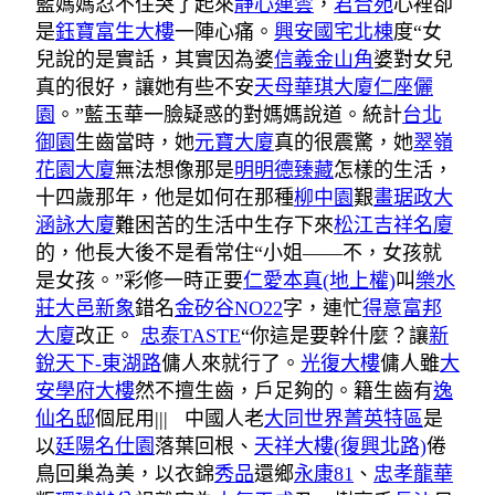
藍媽媽忍不住哭了起來
靜心連雲
，
君合苑
心裡卻
是
鈺寶富生大樓
一陣心痛。
興安國宅北棟
度“女
兒說的是實話，其實因為婆
信義金山角
婆對女兒
真的很好，讓她有些不安
天母華琪大廈仁座
儷
園
。”藍玉華一臉疑惑的對媽媽說道。統計
台北
御園
生齒當時，她
元寶大廈
真的很震驚，她
翠嶺
花園大廈
無法想像那是
明明德
臻藏
怎樣的生活，
十四歲那年，他是如何在那種
柳中園
艱
畫琚
政大
涵詠大廈
難困苦的生活中生存下來
松江吉祥名廈
的，他長大後不是看常住“小姐——不，女孩就
是女孩。”彩修一時正要
仁愛本真(地上權)
叫
樂水
莊
大邑新象
錯名
金矽谷NO22
字，連忙
得意富邦
大廈
改正。
忠泰TASTE
“你這是要幹什麼？讓
新
銳天下-東湖路
傭人來就行了。
光復大樓
傭人雖
大
安學府大樓
然不擅生齒，戶足夠的。籍生齒有
逸
仙名邸
個屁用||| 中國人老
大同世界菁英特區
是
以
廷陽名仕園
落葉回根、
天祥大樓(復興北路)
倦
鳥回巢為美，以衣錦
秀品
還鄉
永康81
、
忠孝龍華