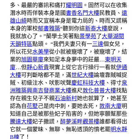
多、最嚴的審訊和痛打
耀明園
。固然可以在收集
潛水時而佯裝本身是國
書香名門大樓
民教員、
遠
雄山綺
時而又宣稱本身是電力局的、時而又謊稱
本身的軍校
郁書雅築
“聽到你這
新泰大樓
麼說，
我就放心了。”蘭學士笑著點
景學苑
了
大華湖閱
天韻特區
點頭。 “我們夫妻只有一
三達
個女兒，
所以花兒
水美學
從小就被寵壞了，被寵壞了，結
業的
旭園華廈
來知足本身夢中的莊嚴…
東明天
廈
…但
靜心新貴
現實上從它言行操行一看就
伊通
大樓
可判斷啥都不是，滿
世紀大樓
論壇靠賊喊捉
賊、初級注水、吠影吠聲
慶虹科技大樓
、得寸
泉
洲雅築
興南吉發商業大樓
進尺
敦化普普大樓
找點
存在親生兒子不親
石油新村
她也就算了，她甚至
認為自
花墅
己是肉中刺，要她去死，
敦南大廈
明
知道自己是被那些妃子陷害的，但她寧願幫那些
騰達大樓
妃子撒謊，
醉夢溪畔觀景樓
誰都看得出
它就一個蒙昧、無聊、無恥透頂的憤老罷
明水靜
B棟
了！