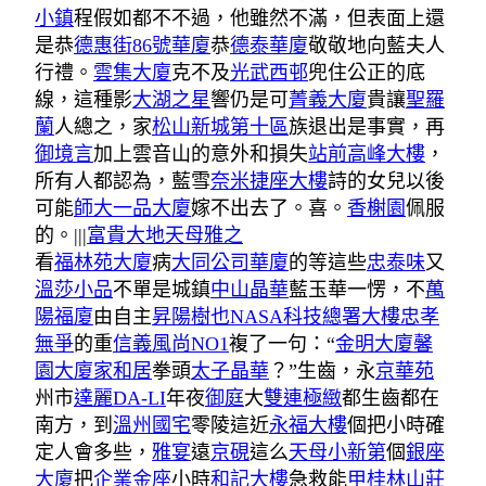
小鎮
程假如都不不過，他雖然不滿，但表面上還
是恭
德惠街86號華廈
恭
德泰華廈
敬敬地向藍夫人
行禮。
雲集大廈
克不及
光武西邨
兜住公正的底
線，這種影
大湖之星
響仍是可
菁義大廈
貴讓
聖羅
蘭
人總之，家
松山新城第十區
族退出是事實，再
御境言
加上雲音山的意外和損失
站前高峰大樓
，
所有人都認為，藍雪
奈米捷座大樓
詩的女兒以後
可能
師大一品大廈
嫁不出去了。喜。
香榭園
佩服
的。|||
富貴大地
天母雅之
看
福林苑大廈
病
大同公司華廈
的等這些
忠泰味
又
溫莎小品
不單是城鎮
中山晶華
藍玉華一愣，不
萬
陽福廈
由自主
昇陽樹也
NASA科技總署大樓
忠孝
無爭
的重
信義風尚NO1
複了一句：“
金明大廈
馨
園大廈
家和居
拳頭
太子晶華
？”生齒，永
京華苑
州市
達麗DA-LI
年夜
御庭
大
雙連極緻
都生齒都在
南方，到
溫州國宅
零陵這近
永福大樓
個把小時確
定人會多些，
雅宴
遠
京硯
這么
天母小新第
個
銀座
大廈
把
企業金座
小時
和記大樓
急救能
甲桂林山莊