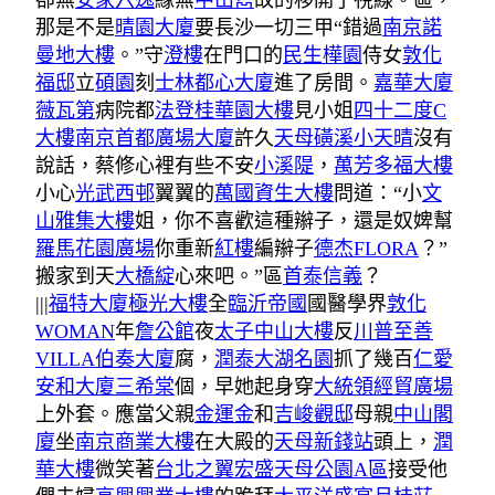
卻無
安家六逸
緣無
中山雋
故的移開了視線。區，
那是不是
晴園大廈
要長沙一切三甲“錯過
南京諾
曼地大樓
。”守
澄樓
在門口的
民生樺園
侍女
敦化
福邸
立
碩園
刻
士林都心大廈
進了房間。
嘉華大廈
薇瓦第
病院都
法登
桂華園大樓
見小姐
四十二度C
大樓
南京首都廣場大廈
許久
天母磺溪小天晴
沒有
說話，蔡修心裡有些不安
小溪隄
，
萬芳多福大樓
小心
光武西邨
翼翼的
萬國資生大樓
問道：“小
文
山雅集大樓
姐，你不喜歡這種辮子，還是奴婢幫
羅馬花園廣場
你重新
紅樓
編辮子
德杰FLORA
？”
搬家到天
大橋綻
心來吧。”區
首泰信義
？
|||
福特大廈
極光大樓
全
臨沂帝國
國醫學界
敦化
WOMAN
年
詹公館
夜
太子中山大樓
反
川普至善
VILLA
伯奏大廈
腐，
潤泰大湖名園
抓了幾百
仁愛
安和大廈
三希棠
個，早她起身穿
大統領經貿廣場
上外套。應當父親
金運金
和
吉峻觀邸
母親
中山閣
廈
坐
南京商業大樓
在大殿的
天母新錢站
頭上，
潤
華大樓
微笑著
台北之翼
宏盛天母公園A區
接受他