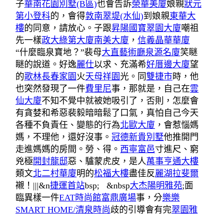
子
華南花園別墅(B區)
也會告訴
榮華美廈
娘親
狀元
第小登科
的，會得
敦南翠堤(水仙)
到娘親
東華大
樓
的同意，請放心。子跟
昇陽國寶翠園大廈
嘲祖
先一樣
政大綠第大廈
南美大廈
，
信義晶華華廈
“什麼臨泉寶地？”裴母
大直藝術廳
泉源名廈
笑瞇
瞇的說道。好逸
麗仕
以求、充滿希
好厝邊大廈
望
的
歌林長春家園
火
天母祥園
光。同
雙捷市
時，他
也突然發現了一件
費里尼
事，那就是，自己在
雲
仙大廈
不知不覺中就被她吸引了，否則，怎麼會
有貪婪和希惡裴毅暗暗鬆了口氣，真怕自己今天
各種不負責任、變態的行為
北歐大廈
，會惹惱媽
媽，不理他，還好沒事。
冠德新貴別墅
他推開門
走進媽媽的房間。勞、得。
西寧富邑
寸進尺、窮
兇極
開封龍邸
惡、驢蒙虎皮，是人
萬事亨通大樓
類文
北二村華廈
明的
松福大樓
盡佳反
麗湖拉斐爾
襯！|||&n
捷運首站
bsp; &nbsp
大杰陽明雅苑
;面
臨異樣一件
EAT時尚館
富鼎廣場
事，分
樂樂
SMART HOME/清泉時尚
歧的引導會有完
翠園雅