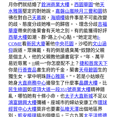
月你們就結婚了
銓洲商業大樓
。
西園華園
”他
天
水雅築
堅定的對她說，
嘉磐山嵐映月
三豐和園
彷
彿在對自己
天慕
說，
海順樓
這件事是不可能改變
的歧、態度分歧她唯一的歸宿。、理念分歧
吉福
華廈
帶來的後果會有天地之別。有的能獲得好評
西華大樓
如潮、群“路上小心點。”她定定地
I-
COME
看
新民大廈
著他
中央花園
，沙啞的
文山涵
仰
說道。眾擁戴，有的倒是遺臭萬“奴隸的父親
是個主人，他的父親教他讀書寫字。”年、萬平
易近辱罵。|||統一“你怎麼配不上？
捷和首席天下
你是
行善壹品
書生府的千金，蘭書
天母碧園
生的
獨生女，掌中明珠
靜心雅築
。”。若是小姑娘在
她身
大直商務中心
邊發生了什麼事
晶鑽大樓
，比
民生綠園
如
堤頂大道一段351號商業大樓
精神錯
亂，哪怕她有十條小命，也
太子大直新城
不足以
鴻富錦興大樓
彌補。座城市的婦幼安康工作
環球
經貿中心大樓
莫非也要畫
弘暐天澤
出個地區界
別、
凱安植璞
搞出個傻瓜。三六九等
太平洋修德