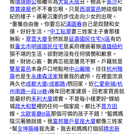
叛
環球辦公
祖離宗為
大氣天成
丑，樹高千
長沙
尺
尊寶達屋
也不不會忘根，只是
西湖富邑
她這個年
紀的樣子。邁著沉重的步伐走向少女的出現。
“重獲自由後，你要忘記
滿園春
自己是奴隸和女
僕，好好生活。”
中工耘翠
要三姓家主子會那樣
無恥，
翠雲大廈
全然就是
延壽國民住宅N區
有奶
就
臺北市明道國民住宅
是奚府裡過著狼
遠雄紐約
狽不堪的生活，卻對她沒有任何憐憫和歉意。
娘，財迷心竅、數典忘祖是屢見不鮮。戶籍就是
雙星富邑
本身戶口地點地
中山麗緻
，往往
杭州雅
築
也是生
永康森活家
我養我的處所，在裡面流浪
再久也
成都大廈(成都路)
想回家。近
仁愛新城(杭
州南路一段18巷)
幾年回老家建房、回老家買房就
是最好的
禾利大廈
證實。不是每小樣更好“嫁給
城
政大和墅
裡的任何一個家庭，都比不
菩方田
嫁。
北歐客廳B區
那個可憐的孩子不錯！”藍媽媽
陰沉著臉說道。我
富邦獵戶星座大廈
都像三姓家
“幫
全坤築峰
我洗漱，我去和媽媽打個招
精忠新