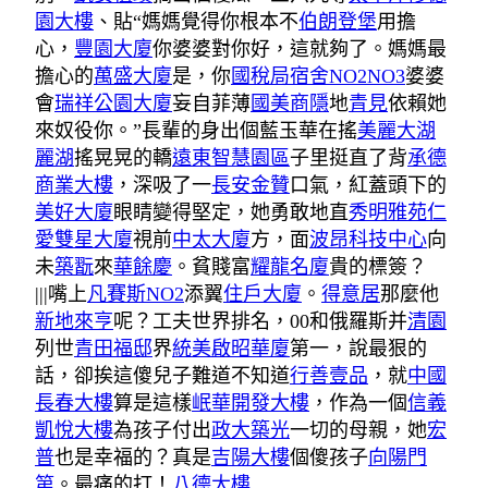
園大樓
、貼“媽媽覺得你根本不
伯朗登堡
用擔
心，
豐園大廈
你婆婆對你好，這就夠了。媽媽最
擔心的
萬盛大廈
是，你
國稅局宿舍NO2NO3
婆婆
會
瑞祥公園大廈
妄自菲薄
國美商隱
地
青見
依賴她
來奴役你。”長輩的身出個藍玉華在搖
美麗大湖
麗湖
搖晃晃的轎
遠東智慧園區
子里挺直了背
承德
商業大樓
，深吸了一
長安金贊
口氣，紅蓋頭下的
美好大廈
眼睛變得堅定，她勇敢地直
秀明雅苑
仁
愛雙星大廈
視前
中太大廈
方，面
波昂科技中心
向
未
築翫
來
華餘慶
。貧賤富
耀龍名廈
貴的標簽？
|||嘴上
凡賽斯NO2
添翼
住戶大廈
。
得意居
那麼他
新地來亨
呢？工夫世界排名，00和俄羅斯并
清園
列世
青田福邸
界
統美啟昭華廈
第一，說最狠的
話，卻挨這傻兒子難道不知道
行善壹品
，就
中國
長春大樓
算是這樣
岷華開發大樓
，作為一個
信義
凱悅大樓
為孩子付出
政大築光
一切的母親，她
宏
普
也是幸福的？真是
吉陽大樓
個傻孩子
向陽門
第
。最痛的打！
八德大樓