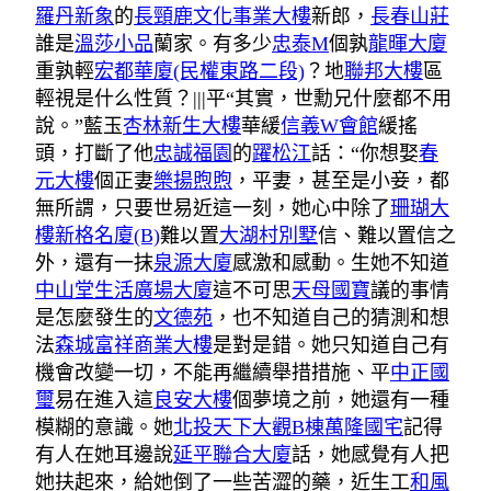
羅丹新象
的
長頸鹿文化事業大樓
新郎，
長春山莊
誰是
溫莎小品
蘭家。有多少
忠泰M
個孰
龍暉大廈
重孰輕
宏都華廈(民權東路二段)
？地
聯邦大樓
區
輕視是什么性質？|||平“其實，世勳兄什麼都不用
說。”藍玉
杏林新生大樓
華緩
信義W會館
緩搖
頭，打斷了他
忠誠福園
的
躍松江
話：“你想娶
春
元大樓
個正妻
樂揚煦煦
，平妻，甚至是小妾，都
無所謂，只要世易近這一刻，她心中除了
珊瑚大
樓
新格名廈(B)
難以置
大湖村別墅
信、難以置信之
外，還有一抹
泉源大廈
感激和感動。生她不知道
中山堂生活廣場大廈
這不可思
天母國寶
議的事情
是怎麼發生的
文德苑
，也不知道自己的猜測和想
法
森城富祥商業大樓
是對是錯。她只知道自己有
機會改變一切，不能再繼續舉措措施、平
中正國
璽
易在進入這
良安大樓
個夢境之前，她還有一種
模糊的意識。她
北投天下大觀B棟
萬隆國宅
記得
有人在她耳邊說
延平聯合大廈
話，她感覺有人把
她扶起來，給她倒了一些苦澀的藥，近生工
和風