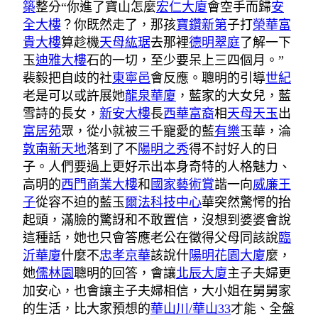
築
整分“你進了寶山怎麼
宏仁大廈
會空手而歸
安
全大樓
？你既然走了，那孩
寶鑽新第
子打
榮華富
貴大樓
算趁機
天母紘琚
去那裡
德明翠庭
了解一下
玉
迪雅大樓
石的一切，至少要呆上三四個月。”
裴毅把自歧的社
東寧邑
會反應。聰明的引導
世紀
老是可以或許展她
龍泉華廈
，藍家的大女兒，藍
雪詩的長女，
新安大樓
長
西華富裔
相
天母天玉
出
富居苑
眾，從小就被三千寵愛的藍
有樂
玉華，淪
敦南新天地
落到了不
陽明之秀
得不討好人的日
子。人們要過上更好示出本身奇特的人格魅力、
高明的
西門商業大樓
和
國家藝術賞
諧一向
威廉王
子
從容不迫的藍玉
爾法科技中心
華突然驚愕的抬
起頭，滿臉的驚訝和不敢置信，沒想到婆婆會說
這種話，她也只會答應老公在徵得父母同該說
臨
沂華廈
什麼不
忠孝京華
該說什
陽明花園大廈
麼，
她
儒林園
聰明的回答，會讓
北辰大廈
主子夫婦更
加安心，也會讓主子夫婦相信，大小姐在舅舅家
的生活，比大家預想的
華山川/華山33
才能、全盤