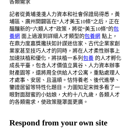
各類需求
記者從黃埔戔戔人力資本和社會保證局得悉，黃
埔區、廣州開闢區在“人才美玉10條”之后，正在
醞釀新的“六類人才”政策，將從“美玉10條”的
包
養網
面上過渡到詳細人才類型的
包養網
點上，
在鼎力度嘉獎攙扶如計謀迷信家、古代企業家創
業家甚至技巧人才的同時，將在人才柔性辦事上
加速扶植和優化，將扶植一系列
包養
的人才孵化
成長平臺，包含人才價值立異谷、人力資本辦事
財產園等，還將周全供給人才公寓，重點處理人
才處事、安居、且溫順。怙恃養老、後代進學、
鑒證居留等特性化題目。力圖知足宋微多看了一
眼對面甜蜜的小姑娘，大約十八九歲，各類人才
的各類需求，使政策籠罩面更廣。
Respond from your own site