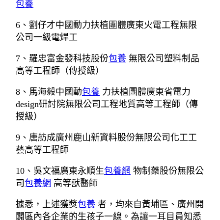
包養
6、劉仔才中國動力扶植團體廣東火電工程無限
公司一級電焊工
7、羅忠富金發科技股份
包養
無限公司塑料制品
高等工程師（傳授級）
8、馬海毅中國動
包養
力扶植團體廣東省電力
design研討院無限公司工程地質高等工程師（傳
授級）
9、唐舫成廣州鹿山新資料股份無限公司化工工
藝高等工程師
10、吳文福廣東永順生
包養網
物制藥股份無限公
司
包養網
高等獸醫師
據悉，上述獲獎
包養
者，均來自黃埔區、廣州開
闢區內各企業的生孩子一線。為讓一耳目員知悉