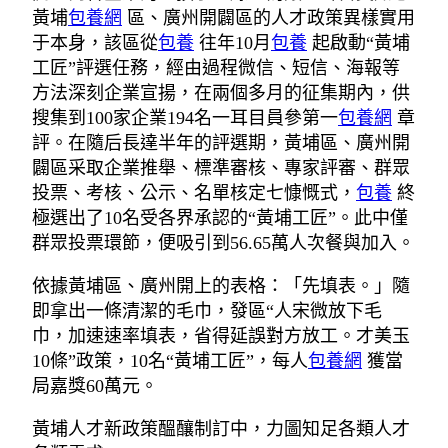
黃埔
包養網
區、廣州開闢區的人才政策異樣實用
于本身，該區從
包養
往年10月
包養
起啟動“黃埔
工匠”評選任務，經由過程微信、短信、海報等
方法深刻企業宣揚，在兩個多月的征集期內，供
搜集到100家企業194名一耳目員參第一
包養網
章
評。在隨后長達半年的評選期，黃埔區、廣州開
闢區采取企業推舉、標準審核、專家評審、群眾
投票、考核、公示、名單核定七慷慨式，
包養
終
極選出了10名受各界承認的“黃埔工匠”。此中僅
群眾投票環節，便吸引到56.65萬人次餐與加入。
依據黃埔區、廣州開上的表格：「先填表。」隨
即拿出一條清潔的毛巾，發區“人宋微放下毛
巾，加速速率填表，省得延誤對方放工。才美玉
10條”政策，10名“黃埔工匠”，每人
包養網
獲當
局嘉獎60萬元。
黃埔人才新政策醞釀制訂中，力圖知足各類人才