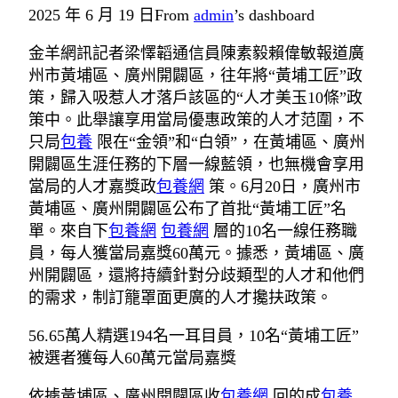
2025 年 6 月 19 日
From
admin
’s dashboard
金羊網訊記者梁懌韜通信員陳素毅賴偉敏報道廣
州市黃埔區、廣州開闢區，往年將“黃埔工匠”政
策，歸入吸惹人才落戶該區的“人才美玉10條”政
策中。此舉讓享用當局優惠政策的人才范圍，不
只局
包養
限在“金領”和“白領”，在黃埔區、廣州
開闢區生涯任務的下層一線藍領，也無機會享用
當局的人才嘉獎政
包養網
策。6月20日，廣州市
黃埔區、廣州開闢區公布了首批“黃埔工匠”名
單。來自下
包養網
包養網
層的10名一線任務職
員，每人獲當局嘉獎60萬元。據悉，黃埔區、廣
州開闢區，還將持續針對分歧類型的人才和他們
的需求，制訂籠罩面更廣的人才攙扶政策。
56.65萬人精選194名一耳目員，10名“黃埔工匠”
被選者獲每人60萬元當局嘉獎
依據黃埔區、廣州開闢區收
包養網
回的成
包養