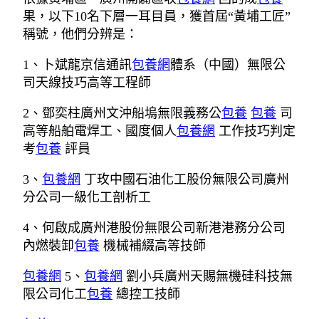
果，以下10名下層一耳目員，獲首屆“黃埔工匠”
稱號，他們分辨是：
1、卜斌龍京信通訊
包養網
體系（中國）無限公
司天線技巧高等工程師
2、鄧奕柱廣州文沖船塢無限義務公
包養
包養
司
高等船舶電焊工、國度個人
包養網
工作技巧判定
考
包養
評員
3、
包養網
丁玫中國石油化工股份無限公司廣州
分公司一級化工剖析工
4、何啟成廣州港股份無限公司新港港務分公司
內燃裝卸
包養
機械補綴高等技師
包養網
5、
包養網
劉小兵廣州天賜無機硅科技無
限公司化工
包養
總控工技師