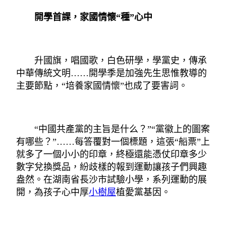
開學首課，家國情懷“種”心中
升國旗，唱國歌，白色研學，學黨史，傳承
中華傳統文明……開學季是加強先生思惟教導的
主要節點，“培養家國情懷”也成了要害詞。
“中國共產黨的主旨是什么？”“黨徽上的圖案
有哪些？”……每答覆對一個標題，這張“船票”上
就多了一個小小的印章，終極還能憑仗印章多少
數字兌換獎品，紛歧樣的報到運動讓孩子們興趣
盎然。在湖南省長沙市試驗小學，系列運動的展
開，為孩子心中厚
小樹屋
植愛黨基因。