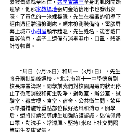
豪被蕾絲絲帶困住，
共享會議室
全身的肌肉開始
痙攣，他那
家教場地
張純金箔信用卡也發出哀
嚎。了黃色的一米線標識，先生在標識的領導下
經由過程體溫檢測處。顛末檢測裝備時，電腦屏
幕上城市
小樹屋
顯示體溫、先生姓名、能否戴口
罩等信息，桌子上還備有消毒濕巾、口罩、體溫
計等物質。
“周日（2月28日）和周一（3月1日），先生
將分兩批錯峰返校。”北京市第十一中學德育副
校長譚雪濤說，開學前我們對校園周遭的狀況停
止了徹底消殺和衛生乾淨，對教室、辦公室、試
驗室、藏書樓、食堂、宿舍、公共衛生間、飲用
水舉措措施等重點部位做好透風和消毒。開學
后，還將持續領導師生加強防護認識，迷信佩帶
口罩，勤洗手、常透風、堅持1米以上社交間隔
等衛生安康習氣。