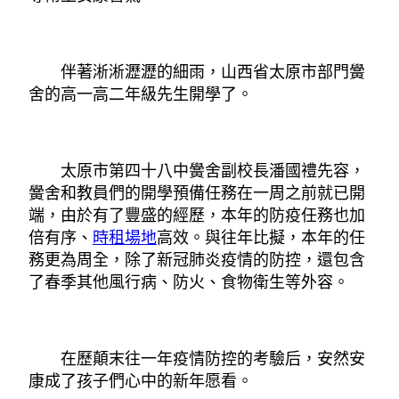
伴著淅淅瀝瀝的細雨，山西省太原市部門黌
舍的高一高二年級先生開學了。
太原市第四十八中黌舍副校長潘國禮先容，
黌舍和教員們的開學預備任務在一周之前就已開
端，由於有了豐盛的經歷，本年的防疫任務也加
倍有序、
時租場地
高效。與往年比擬，本年的任
務更為周全，除了新冠肺炎疫情的防控，還包含
了春季其他風行病、防火、食物衛生等外容。
在歷顛末往一年疫情防控的考驗后，安然安
康成了孩子們心中的新年愿看。