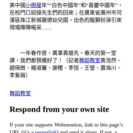
美中國
小樹屋
年”“白色中國年”和“喜慶中國年”，
在校門口迎接先生們的回來；在廣東省廣州市河
漢區珠江新城獵德幼兒園，出色的龍獅扮演引來
現場陣陣喝采……
一年春作首，萬事貴搶先。春天的第一堂
課，我們都預備好了！（記者
舞蹈教室
黃浩然、
趙琬微、楊淑馨、謝櫻、李恒、王瑩、蕭海川、
李紫薇）
舞蹈教室
Respond from your own site
If your site supports Webmention, link to this page’s
URL (it’s a
permalink
) and send it along. If not, a