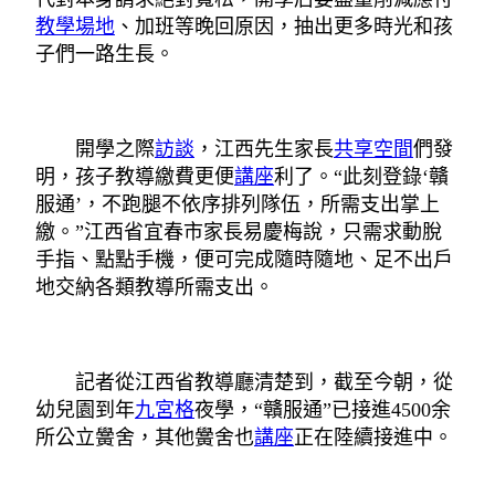
教學場地
、加班等晚回原因，抽出更多時光和孩
子們一路生長。
開學之際
訪談
，江西先生家長
共享空間
們發
明，孩子教導繳費更便
講座
利了。“此刻登錄‘贛
服通’，不跑腿不依序排列隊伍，所需支出掌上
繳。”江西省宜春市家長易慶梅說，只需求動脫
手指、點點手機，便可完成隨時隨地、足不出戶
地交納各類教導所需支出。
記者從江西省教導廳清楚到，截至今朝，從
幼兒園到年
九宮格
夜學，“贛服通”已接進4500余
所公立黌舍，其他黌舍也
講座
正在陸續接進中。