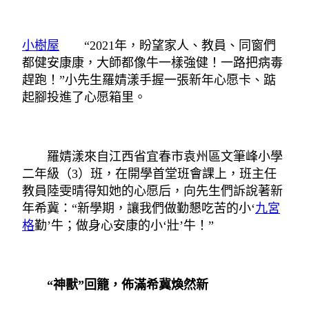
小樹屋
“2021年，盼望家人、教員、同窗們
都健安康康，大師都像牛一樣強健！一路把病毒
趕跑！”小先生羅婧漾手握一張新年心愿卡、踮
起腳投進了心愿箱里。
羅婧漾來自江西省宜春市袁州區文筆峰小學
二年級（3）班，在開學首堂班會課上，班主任
教員陸雯晴得知她的心愿后，向先生們訴說著新
年希冀：“新學期，讓我們做勤懇吃苦的小‘
九宮
格
勤’牛；做身心安康的小‘壯’牛！”
“神獸”回籠，佈滿希冀煥然新