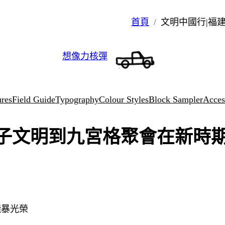
首頁
文明中國行|福
想像力核彈
ures
Field Guide
Typography
Colour Styles
Block Sampler
Access
朱子文明到九宮格聚會在新時
殘暴光榮