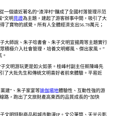
從一個遠近著名的“渣滓村”釀成了全國村落管理示范
”文明
見證
為主題，建起了游客辦事中間，吸引了大
了寶物的感覺。所有人全體經濟支出56.78萬元；
子大師說、朱子唸書會、朱子文明宣揚周等主題實行
眾積極介入社會管理，培養文明鄉風、傑出家風。”
氣。
”子文明游玩更是如火如荼。桂峰村副主任蔡陳峰先
吸引了大批先生和傳統文明喜好者前來體驗。平易近
黨建”、朱子家宴等
瑜伽場地
體驗性、互動性強的游
線路，跑出了文旅財產高東西的品質成長的“加快
子文明特點商品和城市動漫IP。文公筆筒、天光云影