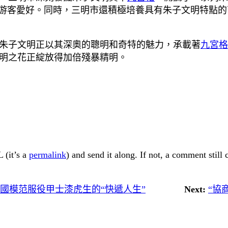
客愛好。同時，三明市還積極培養具有朱子文明特點的商品b
朱子文明正以其深奧的聰明和奇特的魅力，承載著
九宮格
明之花正綻放得加倍殘暴精明。
 (it’s a
permalink
) and send it along. If not, a comment still
全國模范服役甲士漆虎生的“快遞人生”
Next:
“協