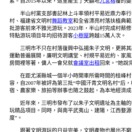
累。自2015年以來，這里產生了天翻地
九宮格
覆的變
半山村黨支部書記林上斗率領村平易近鼎力奉行
村、福建省文明村
舞蹈教室
和全省漂亮村落扶植典範
批游客前來不雅光游玩。2023年，半山村完成村蔡
特點游玩項目年均招待游客
小樹屋
跨越15萬人次。
三明市不只在村落復興中弘揚朱子文明，更將其
運動普遍展開，廉明文明講堂、村規平易近約、家風
房間裡等著，傭人一會兒就
會議室出租
回來。”她說
在距尤溪縣城一個半小時開車所需時間的桂峰村
容，自2007年被評為第三批“中國汗青文明名村”
宿、農家樂、旅拍等辦事也隨之鼓起，為本地經濟成
近年來，三明市發布了以朱子文明遺址為主軸的朝
玩精品項目。同時，與南平武夷山、建陽，江西婺源
度”。
跟著文明游玩的日益完美，文明產物也層出不窮