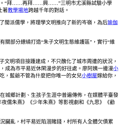
。“拜……再拜……興……”三明市尤溪縣試驗小學
止著
教學場地
跨越千年的對話。
明了閩派儒學，將理學文明推向了新的岑嶺，為后
瑜伽
有關部分繚繞打造“朱子文明生態維護區”，實行“維
朱子文明項目接踵建成，不只醜化了城市周遭的狀況，
，成為市平易近休閑漫步的好往處。廖阿姨一邊漫
小
苦吃，藍爺不管為什麼把你唯一的女兒
小樹屋
嫁給你，
在城鄉計劃、生孩子生涯中普遍傳佈，在媒體平臺發
年夜儒朱熹》《少年朱熹》等影視劇和《九思》《勸
況臟亂，村平易近陷溺賭錢，村所有人全體欠債累