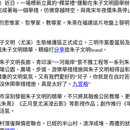
）近日，一場標新立異的“釋菜禮”運動在朱子文明園舉辦
完成著每一個舉措，仿佛穿越時空，與南宋年夜儒朱熹停
出的思惟家、哲學家、教導家，朱熹在福建這片地盤上發
—朱子文明（尤溪）生態維護區正式成立。三明市黨委當局及
掘朱子文明精華，積極打
分享
造朱子文明brand。
朱子文明長廊、青印溪“一河兩岸”景不雅工程等一系列
陽公園，廣場、步道、游樂舉措措施與朱子文明相得益彰
濃重的文明氣氛，又有我們愛好的“兒子，你就是在自討
沒休閑舉措措施，真是太好了。
九宮格
”
市深刻發掘朱子文明的精華，不只將其融進公民教導，更
進朱熹》《正月里尤溪浸云影》等影視作品；創作推行《
活氣。
村落復興慎密聯合。已經的半山村，渣滓成堆、周遭的狀