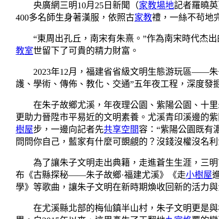
央廣網三明10月25日新聞（
家教場地
記者羅曉英
400多名師生身著漢服，依照古
家教
禮，一絲不茍地
“東周出孔丘，南宋有朱熹。”作為南宋時代杰
教室
世留下了可貴的精力財富。
2023年12月，福建省省級文明生態游玩區—
護、學術、傳佈、教化、交通”五年夜工程，深度發
在朱子故鄉尤溪，年夜理公園、紫陽公園、十里
更助力晉陞市平易近的文明素養。尤溪青印溪邊的紫
樹屋
步，一邊向記者先
共享空間
容：“紫陽公園既有
問問你自己，藍家有什麼可覬覦的？沒錢沒權沒名利
為了讓朱子文明走出典籍，走進蒼生生涯，三明
布《古縣探秘——朱子故鄉·福建尤溪》《走
小樹屋
學》等歌曲，讓朱子文明在新時期煥收回新的活力與
在尤溪縣北部的梅仙鎮半山村，朱子文明更是與