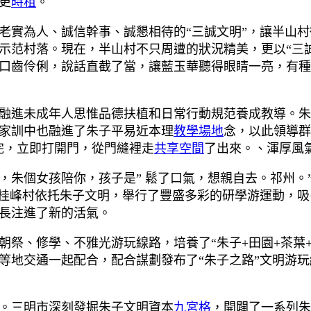
更
時租
。
老實為人、誠信幹事、誠懇相待的“三誠文明”，讓半山村
示范村落。現在，半山村不只周遭的狀況精美，更以“三誠
修口齒伶俐，說話直截了當，讓藍玉華聽得眼睛一亮，有種得
融進未成年人思惟品德扶植和日常行動規范養成教導。朱
家訓中也融進了朱子平易近本理
教學場地
念，以此領導群
完，立即打開門，從門縫裡走
共享空間
了出來。、渾厚風
，朱個女孩陪你，孩子是” 鬆了口氣，想親自去。祁州。
后，桂峰村依托朱子文明，舉行了豐盛多彩的研學游運動，
長注進了新的活氣。
祭、修學、不雅光游玩線路，培養了“朱子+田園+茶葉+
等地交通一起配合，配合謀劃發布了“朱子之路”文明游玩
。三明市深刻發掘朱子文明資本
九宮格
，開闢了一系列朱