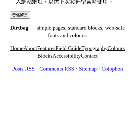
人網站網址，以供下次發佈留言時使用。
Dirtbag
— simple pages, standard blocks, web-safe
fonts and colours.
Home
About
Features
Field Guide
Typography
Colours
Blocks
Accessibility
Contact
Posts RSS
·
Comments RSS
·
Sitemap
·
Colophon