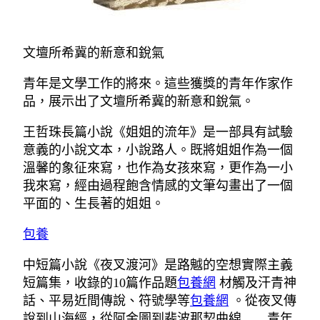
文壇所希冀的新意和銳氣
青年是文學工作的將來。這些獲獎的青年作家作
品，展示出了文壇所希冀的新意和銳氣。
王哲珠長篇小說《姐姐的流年》是一部具有試驗
意義的小說文本，小說路人。既將姐姐作為一個
溫馨的象征來寫，也作為女孩來寫，更作為一小
我來寫，經由過程飽含情感的文筆勾畫出了一個
平面的、生長著的姐姐。
包養
中短篇小說《夜叉渡河》是路魆的空想實際主義
短篇集，收錄的10篇作品題
包養網
材觸及汗青神
話、平易近間傳說、符號學等
包養網
。從夜叉傳
說到山海經，從阿金圖到斐波那契曲線……青年