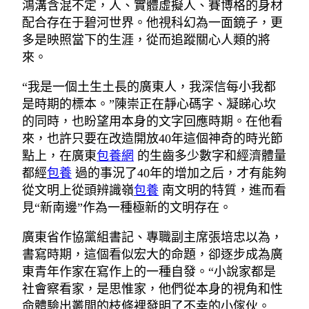
鴻溝含混不定，人、實體虛擬人、賽博格的身材
配合存在于碧河世界。他視科幻為一面鏡子，更
多是映照當下的生涯，從而追蹤關心人類的將
來。
“我是一個土生土長的廣東人，我深信每小我都
是時期的標本。”陳崇正在靜心碼字、凝睇心坎
的同時，也盼望用本身的文字回應時期。在他看
來，也許只要在改造開放40年這個神奇的時光節
點上，在廣東
包養網
的生齒多少數字和經濟體量
都經
包養
過的事況了40年的增加之后，才有能夠
從文明上從頭辨識嶺
包養
南文明的特質，進而看
見“新南邊”作為一種極新的文明存在。
廣東省作協黨組書記、專職副主席張培忠以為，
書寫時期，這個看似宏大的命題，卻逐步成為廣
東青年作家在寫作上的一種自發。“小說家都是
社會察看家，是思惟家，他們從本身的視角和性
命體驗出叢間的枝條裡發明了不幸的小傢伙。