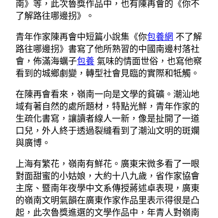
南》等，此次魯獎作品中，也有陳再會的《你不
了解路往哪邊拐》。
青年作家陳再會中短篇小說集《你
包養網
不了解
路往哪邊拐》書寫了他所熟習的中國南邊村落社
會，佈滿海蠣子
包養
氣味的情面世俗，也寫他察
看到的城鄉劇變，轉型社會見臨的實際和牴觸。
在陳再會看來，嶺南一向是文學的貧礦。潮汕地
域有著自然的處所題材，特點光鮮，青年作家的
生疏化書寫，讓讀者線人一新，像是扯開了一道
口兒，外人終于透過裂縫看到了潮汕文明的斑斕
與廣博。
上海有繁花，嶺南有鮮花。廣東宋微多看了一眼
對面甜蜜的小姑娘，大約十八九歲，省作家協會
主席、暨南年夜學中文系傳授蔣述卓表現，廣東
的嶺南文明氣韻在廣東作家作品里表示得很是凸
起，此次魯獎進選的文學作品中，年青人對嶺南