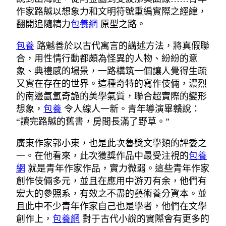
作家路魆以想象力和文明符號重編實際之經緯，
翻開追隨精力
包養網
原型之路。
包養
路魆善於以古代寓言的講述方法，將真假聯
合，用性情行動都頗為怪異的人物、紛紛的意
象、典禮感的場景，一路構筑一個讓人覺得生疏
又實在存在的世界。這種奇特的寫作伎倆，濃烈
的南邊氤氳奇詭的美學氣質，聯合超實際的變形
想象，
包養
令人線人一新。青年導演畢贛說：
“讀完路魆的舊書，房間長滿了野草。”
廣東作家郭小東，也是此次魯獎文學類的評委之
一。在他看來，此次獲獎作品中最受注視的
包養
網
就是青年作家作品，實力微弱。這些青年作家
創作伎倆多元，並且在應用中游刃有余，他們有
宏大的參照系，有效之不盡的藝術養分資本。並
且此中不少青年作家自己也是學者，他們在文學
創作上，
包養網
對于古代小說的實際會有更多的