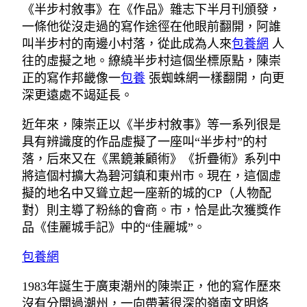
《半步村敘事》在《作品》雜志下半月刊頒發，
一條他從沒走過的寫作途徑在他眼前翻開，阿誰
叫半步村的南邊小村落，從此成為人來
包養網
人
往的虛擬之地。繚繞半步村這個坐標原點，陳崇
正的寫作邦畿像一
包養
張蜘蛛網一樣翻開，向更
深更遠處不竭延長。
近年來，陳崇正以《半步村敘事》等一系列很是
具有辨識度的作品虛擬了一座叫“半步村”的村
落，后來又在《黑鏡兼顧術》《折疊術》系列中
將這個村擴大為碧河鎮和東州市。現在，這個虛
擬的地名中又聳立起一座新的城的CP（人物配
對）則主導了粉絲的會商。市，恰是此次獲獎作
品《佳麗城手記》中的“佳麗城”。
包養網
1983年誕生于廣東潮州的陳崇正，他的寫作歷來
沒有分開過潮州，一向帶著很深的嶺南文明烙