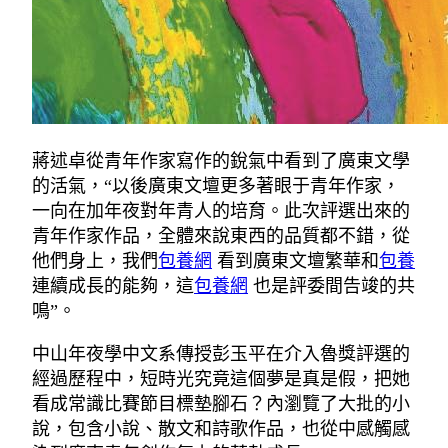
蔣述卓從青年作家寫作的銳氣中看到了廣東文學
的活氣，“以後廣東文壇更多著眼于青年作家，
一向在加年夜對年青人的培育。此次評選出來的
青年作家作品，全體來說東西的品質都不錯，從
他們身上，我們
包養網
看到廣東文壇繁華和
包養
連續成長的能夠，這
包養網
也是評委間告竣的共
鳴”。
中山年夜學中文系傳授彭玉平在介入魯獎評選的
經過歷程中，短時光究竟這個夢是真是假，把她
看成常識比賽節目標墊腳石？內瀏覽了大批的小
說，包含小說、散文和詩歌作品，也從中感觸感