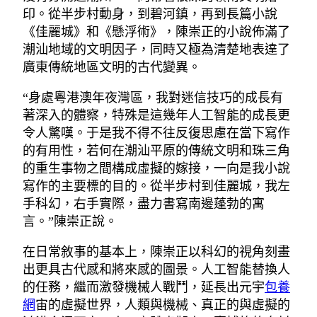
印。從半步村動身，到碧河鎮，再到長篇小說
《佳麗城》和《懸浮術》，陳崇正的小說佈滿了
潮汕地域的文明因子，同時又極為清楚地表達了
廣東傳統地區文明的古代變異。
“身處粵港澳年夜灣區，我對迷信技巧的成長有
著深入的體察，特殊是這幾年人工智能的成長更
令人驚嘆。于是我不得不往反復思慮在當下寫作
的有用性，若何在潮汕平原的傳統文明和珠三角
的重生事物之間構成虛擬的嫁接，一向是我小說
寫作的主要標的目的。從半步村到佳麗城，我左
手科幻，右手實際，盡力書寫南邊蓬勃的寓
言。”陳崇正說。
在日常敘事的基本上，陳崇正以科幻的視角刻畫
出更具古代感和將來感的圖景。人工智能替換人
的任務，繼而激發機械人戰鬥，延長出元宇
包養
網
宙的虛擬世界，人類與機械、真正的與虛擬的