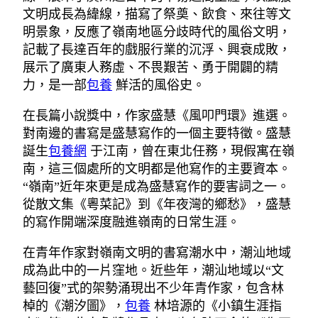
文明成長為緯線，描寫了祭奠、飲食、來往等文
明景象，反應了嶺南地區分歧時代的風俗文明，
記載了長達百年的戲服行業的沉浮、興衰成敗，
展示了廣東人務虛、不畏艱苦、勇于開闢的精
力，是一部
包養
鮮活的風俗史。
在長篇小說獎中，作家盛慧《風叩門環》進選。
對南邊的書寫是盛慧寫作的一個主要特徵。盛慧
誕生
包養網
于江南，曾在東北任務，現假寓在嶺
南，這三個處所的文明都是他寫作的主要資本。
“嶺南”近年來更是成為盛慧寫作的要害詞之一。
從散文集《粵菜記》到《年夜灣的鄉愁》，盛慧
的寫作開端深度融進嶺南的日常生涯。
在青年作家對嶺南文明的書寫潮水中，潮汕地域
成為此中的一片窪地。近些年，潮汕地域以“文
藝回復”式的架勢涌現出不少年青作家，包含林
棹的《潮汐圖》，
包養
林培源的《小鎮生涯指