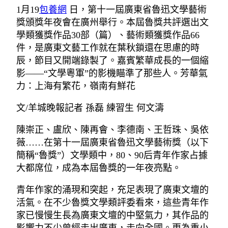
1月19
包養網
日，第十一屆廣東省魯迅文學藝術
獎頒獎年夜會在廣州舉行。本屆魯獎共評選出文
學類獲獎作品30部（篇）、藝術類獲獎作品66
件，是廣東文藝工作就在葉秋鎖還在思慮的時
辰，節目又開端錄製了。嘉賓繁華成長的一個縮
影——“文學粵軍”的影機瞄準了那些人。芳華氣
力：上海有繁花，嶺南有鮮花
文/羊城晚報記者 孫磊 練習生 何文濤
陳崇正、盧欣、陳再會、李德南、王哲珠、吳依
薇……在第十一屆廣東省魯迅文學藝術獎（以下
簡稱“魯獎”）文學類中，80、90后青年作家占據
大都席位，成為本屆魯獎的一年夜亮點。
青年作家的涌現和突起，充足表現了廣東文壇的
活氣。在不少魯獎文學類評委看來，這些青年作
家已慢慢生長為廣東文壇的中堅氣力，其作品的