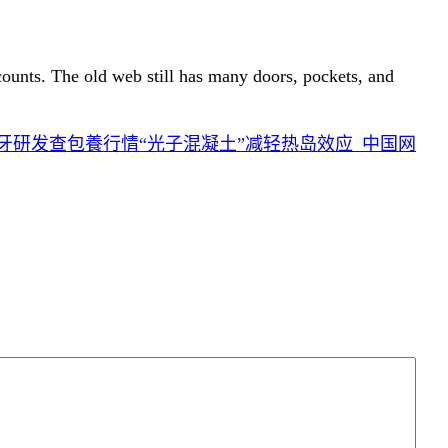
 counts. The old web still has many doors, pockets, and
牙研发查包養行情“光子混凝土”减轻热岛效应_中国网