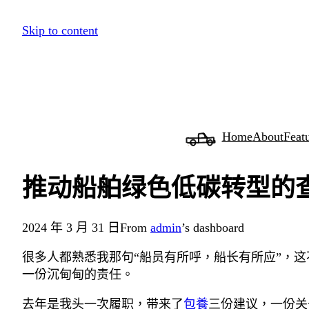
跳
Skip to content
至
主
要
內
容
Home
About
Feat
推动船舶绿色低碳转型的
2024 年 3 月 31 日
From
admin
’s dashboard
很多人都熟悉我那句“船员有所呼，船长有所应”，
一份沉甸甸的责任。
去年是我头一次履职，带来了
包養
三份建议，一份关