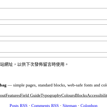
站網址，以供下次發佈留言時使用。
tbag
— simple pages, standard blocks, web-safe fonts and col
out
Features
Field Guide
Typography
Colours
Blocks
Accessibili
Posts RSS
·
Comments RSS
·
Sitemap
·
Colophon