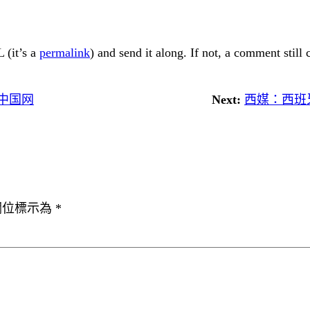
 (it’s a
permalink
) and send it along. If not, a comment still
中国网
Next:
西媒：西班
欄位標示為
*