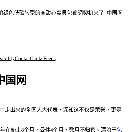
舶绿色低碳转型的查甜心寶貝包養網契机来了_中国网
ibility
Contact
Links
Feeds
中国网
员中走出来的全国人大代表，深知这不仅是荣誉，更是
年在船上8个月，公休4个月，数月不归家、漂泊于
包