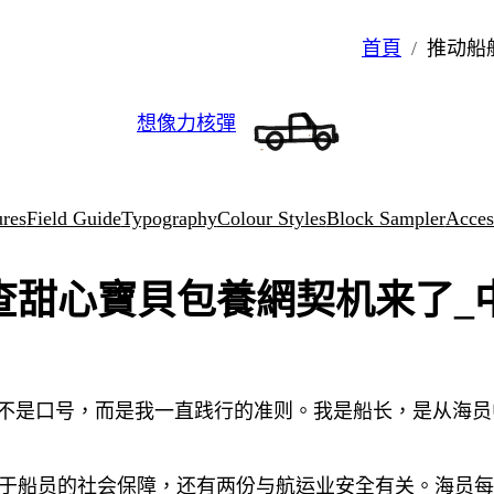
首頁
推动船
想像力核彈
ures
Field Guide
Typography
Colour Styles
Block Sampler
Access
查甜心寶貝包養網契机来了_
这不是口号，而是我一直践行的准则。我是船长，是从海
于船员的社会保障，还有两份与航运业安全有关。海员每