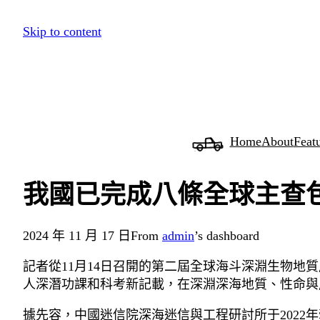
跳
Skip to content
至
主
要
內
容
Home
About
Feat
我國已完成八條全球主查
2024 年 11 月 17 日
From
admin
’s dashboard
記者從11月14日召開的第二屆全球海斗深淵生物
人深潛功課和科考新記載，在深淵深海地質、性命與
據先容，中國迷信院深海迷信與工程研討所于2022