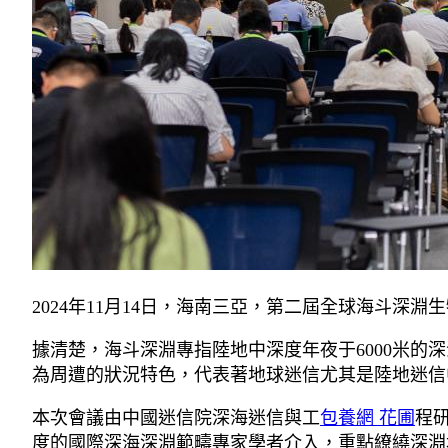
2024年11月14日，海南三亞，第二屆全球海斗深
據清楚，海斗深淵專指陸地中深度年夜于6000米的
為周遭的狀況特色，代表著地球迷信尤其是陸地迷信
本次會議由中國迷信院深海迷信與工
包養網 花圃
程
度的國際深海深淵範疇專家學者介入，重點繚繞深淵