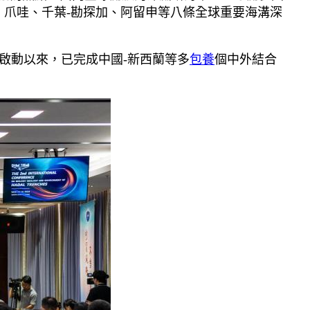
、爪哇、千葉-勘探加、阿留申等八條全球重要海溝深
啟動以來，已完成中國-新西蘭等多
包養
個中外結合