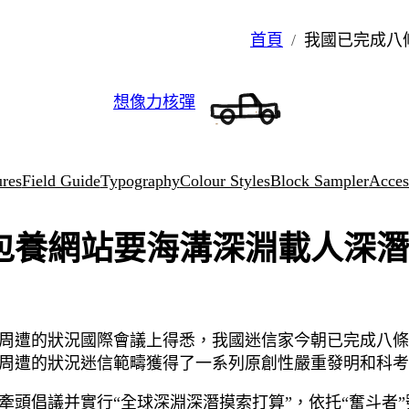
首頁
我國已完成八
想像力核彈
ures
Field Guide
Typography
Colour Styles
Block Sampler
Access
包養網站要海溝深淵載人深潛
地質周遭的狀況國際會議上得悉，我國迷信家今朝已完成八
周遭的狀況迷信範疇獲得了一系列原創性嚴重發明和科考
年牽頭倡議并實行“全球深淵深潛摸索打算”，依托“奮斗