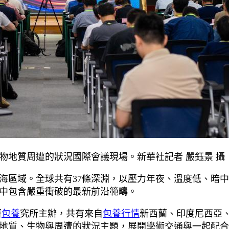
淵生物地質周遭的狀況國際會議現場。新華社記者 嚴鈺景 攝
深海區域。全球共有37條深淵，以壓力年夜、溫度低、暗
中包含嚴重衝破的最新前沿範疇。
研
包養
究所主辦，共有來自
包養行情
新西蘭、印度尼西亞、
地質、生物與周遭的狀況主題，展開學術交通與一起配合