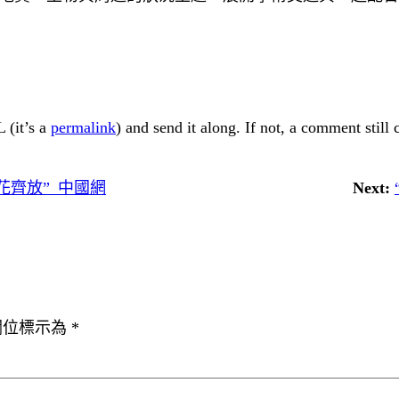
 (it’s a
permalink
) and send it along. If not, a comment still
花齊放”_中國網
Next:
欄位標示為
*