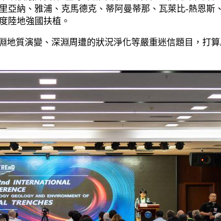
里亞納、雅浦、克馬德克、蒂阿曼蒂那、瓦萊比-熱恩斯
度陸地強國扶植。
深淵地質演變、深淵周遭的狀況淨化等嚴重迷信題目，打算