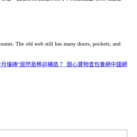
 counts. The old web still has many doors, pockets, and
“月壤磚”居然是榫卯構造？_甜心寶物查包養網中國網