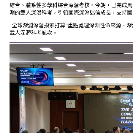
結合、體系性多學科綜合深潛考核。今朝，已完成馬
淵的載人深潛科考，引領國際深淵迷信成長，支持國
“全球深淵深潛摸索打算”重點處理深淵性命來源、
載人深潛科考航次。