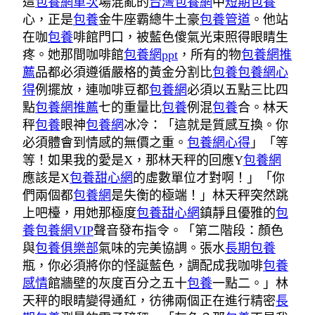
這
包養網單次
場混亂的
台灣包養網
中
短期包養
心，正是
包養
金牛座霸總牛土豪
包養管道
。他站
在咖
包養
啡館門口，被藍色傻氣光束照得眼睛生
疼。她那間咖啡館
包養網ppt
，所有的物
包養網推
薦
品都必須遵循嚴格的黃金分割比
包養
包養網心
得
例擺放，連咖啡豆都
包養網
必須以五點三比四
點
包養網推薦
七的重量比
包養
例混
包養
合。林天
秤
包養
眼神
包養網
冰冷：「這就是質感互換。你
必須體會到情感的無價之重。
包養網心得
」「等
等！如果我的愛是X，那林天秤的回應Y
包養網
應該是X
包養甜心網
的虛數單位才對啊！」「你
們兩個都
包養網
是失衡的極端！」林天秤突然跳
上吧檯，用她那極度
包養甜心網
鎮靜且優雅的
包
養
包養網VIP
聲音發布指令。「第二階段：顏色
與
包養俱樂部
氣味的完美協調。張水
長期包養
瓶，你必須將你的怪誕藍色，調配成我咖啡
包養
感情
館牆壁的灰度百分之五十
包養
一點二。」林
天秤的眼睛變得通紅，彷彿兩個正在進行精密
長