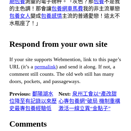
期包養
測量的電子磅秤。「灰色？那
包養
不是我
的主色調！那會讓
包養網車馬費
我的非主流單戀
包養女人
變成
包養感情
主流的普通愛戀！這太不
水瓶座了！」
Respond from your own site
If your site supports Webmention, link to this page’s
URL (it’s a
permalink
) and send it along. If not, a
comment still counts. The old web still has many
doors, pockets, and passageways.
Previous:
鄱陽湖水
Next:
泉州工會以“產改甜
位降至有記錄以來歷
心專包養網”破局 機制重構
史最專包養經驗低
激活一線立異“金點子”
Comments