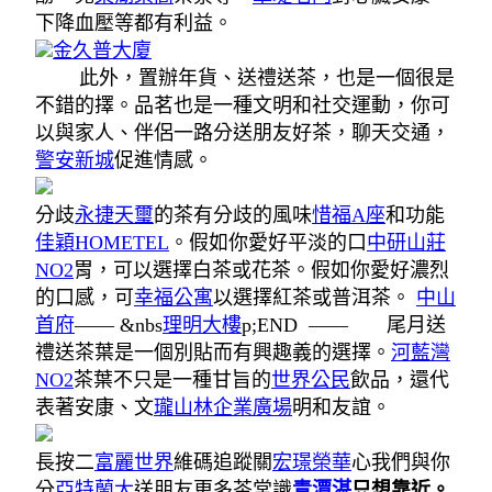
下降血壓等都有利益。
金久普大廈
此外，置辦年貨、送禮送茶，也是一個很是
不錯的擇。品茗也是一種文明和社交運動，你可
以與家人、伴侶一路分送朋友好茶，聊天交通，
警安新城
促進情感。
分歧
永捷天璽
的茶有分歧的風味
惜福A座
和功能
佳穎HOMETEL
。
假如你愛好平淡的口
中研山莊
NO2
胃，可以選擇白茶或花茶。
假如你愛好濃烈
的口感，可
幸福公寓
以選擇紅茶或普洱茶。
中山
首府
—— &nbs
理明大樓
p;END ——
尾月送
禮送茶葉是一個別貼而有興趣義的選擇。
河藍灣
NO2
茶葉不只是一種甘旨的
世界公民
飲品，
還代
表著安康、文
瓏山林企業廣場
明和友誼。
長按二
富麗世界
維碼追蹤關
宏璟榮華
心我們
與你
分
亞特蘭大
送朋友更多茶常識
青潭湛
只想靠近。