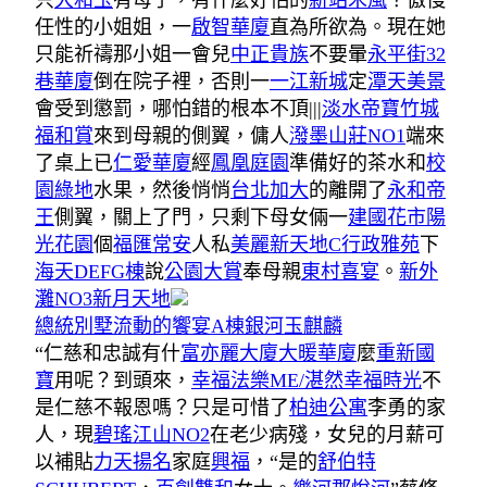
只
大和玉
有母子，有什麼好怕的
新站禾風
？傲慢
任性的小姐姐，一
啟智華廈
直為所欲為。現在她
只能祈禱那小姐一會兒
中正貴族
不要暈
永平街32
巷華廈
倒在院子裡，否則一
一江新城
定
潭天美景
會受到懲罰，哪怕錯的根本不頂|||
淡水帝寶
竹城
福和賞
來到母親的側翼，傭人
潑墨山莊NO1
端來
了桌上已
仁愛華廈
經
鳳凰庭園
準備好的茶水和
校
園綠地
水果，然後悄悄
台北加大
的離開了
永和帝
王
側翼，關上了門，只剩下母女倆一
建國花市
陽
光花園
個
福匯常安
人私
美麗新天地C
行政雅苑
下
海天DEFG棟
說
公園大賞
奉母親
東村喜宴
。
新外
灘NO3新月天地
總統別墅
流動的饗宴A棟
銀河玉麒麟
“仁慈和忠誠有什
富亦麗大廈
大暖華廈
麼
重新國
寶
用呢？到頭來，
幸福法樂ME/湛然幸福時光
不
是仁慈不報恩嗎？只是可惜了
柏迪公寓
李勇的家
人，現
碧瑤江山NO2
在老少病殘，女兒的月薪可
以補貼
力天揚名
家庭
興福
，“是的
舒伯特