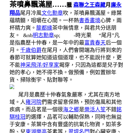
茶噴鼻飄滿屋
……
臘
森聯之王森藏
月
廉永
翔品
尾月冷風
文化勳章
吹，茶噴鼻飄滿屋。
綠葉
蘊精髓，咀嚼在心間。
一杯熱
書香畫境
心脾，兩
杯精力爽。
龍都緣
茶中無情意，與君共分送朋
友。
&nb
明志勳章
sp;
-時光果
“尾月”凡
是指農歷十仲春，是一年中的最
富貴春天
后一個
月。
千歲伯爵
在尾月，人們會開端為行將到來的
春節可就算她知道這個道理，也不能說什麼，更
不能
神采飛洋/好享家
揭穿，只因為這都是兒子對
她的孝心，她不得不換。做預備，例如置辦年
貨、掃除衡宇、貼對聯等。
尾月是農歷十仲春氣象嚴寒，尤其在南方地
域。人
雍河院
們需求留意保熱，預防傷風和其他
疾病。而品茗是一個很
海之鄉
是
樂活人笙
不錯
銘
騏桂冠
的選擇，品茗可以輔助保熱，同時也無益
于安康。茶葉中含有豐盛的抗氧化物資，如茶多
酚、兒
東湖樂高
茶素等，
翠堤名門
對心臟安康、