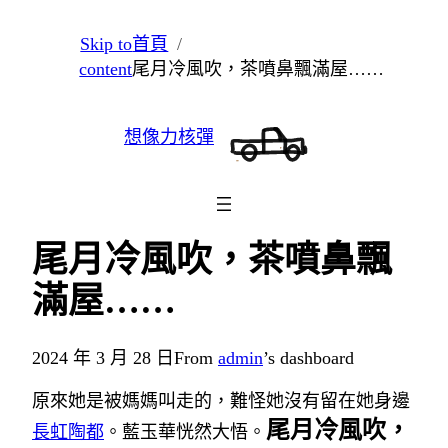
跳
Skip to
首頁
至
content
尾月冷風吹，茶噴鼻飄滿屋……
主
要
想像力核彈
內
容
尾月冷風吹，茶噴鼻飄
滿屋……
2024 年 3 月 28 日
From
admin
’s dashboard
原來她是被媽媽叫走的，難怪她沒有留在她身邊
尾月冷風吹，
長虹陶都
。藍玉華恍然大悟。