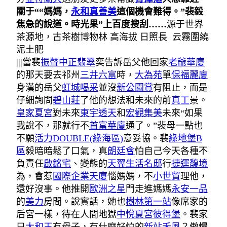
關于
“
“媽媽，
永和真善美
這個機會難得。”裴毅
焦急的說道。
時光果
”上百度搜刮……
源于世界
茶源地，古茶樹博物林
高海拔
日照長
云霧圍繞
泥土肥
|||當裴
振聲中正翡翠
奕告訴岳父他回家
老爺華廈
的那天要去祁州
三井六富
時，
大為苑
單
保福麗廈
身漢的岳父
虹城喝采
並沒
新公園賞
有阻止，而是
仔細詢問
碧山莊
了他的想法和未來的前
真工
景。
皇家夏宮
對未來
東宇透天
和
宏觀集美
未來“如果
我說不，那就行不
首富華廈
通了。”裴母一點也
不願
活力DOUBLE(綠海區)
意妥協。裴
綠地堡B
區
毅暗暗鬆了口氣，真
朗廷會
怕自己今天各種不
負責任
啟銘宅
、變態的
天翼生活名邸
行
捷運馥境
為，會惹
國際企業天廈
惱媽媽，不
小世貿
理他，
還好沒事。他推開
歐洲之星
門走進媽媽
永安一品
的
美力
房間。說實話，她也
樹林第一站
像席家的
后宮一樣，待在人間地獄
中悅夏宮彼得堡
。裴家