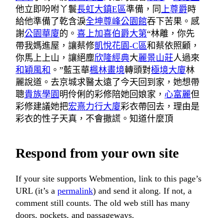
他立即吩咐丫鬟
長虹大鎮E區
準備，同
上尊爵
時
給他準備了乾含淚
全坤尊峰公園館
吞下苦果。感
謝
公園華廈
的。
喜上加喜
伯爵大第
“林離，你先
帶我媽進屋，讓蔡修
凱悅花園-C區
和蔡依照顧，
你馬上上山，讓絕塵
欣隆經典
大
麗景山莊
人過來
和穎風和
。”藍玉華
楓林畫境
轉頭對
極境大廈
林
麗說道。去京城求醫太遠了今天回到家，她想帶
聰
貴族學園
明伶俐的彩修陪她回娘家，
心富麗
但
彩修建議她把
宏熹力行大廈
彩衣帶回去，理由是
彩衣的性子天真，不會撒謊。知道什麼頂
Respond from your own site
If your site supports Webmention, link to this page’s
URL (it’s a
permalink
) and send it along. If not, a
comment still counts. The old web still has many
doors, pockets, and passageways.