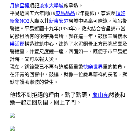
月摘星樓
順記
淡水大學城
廠承造。
平易近國五六年間(19
東昌晶品
17年擺佈)，寧波差
頂好
新象NO2
人廳以其
新東安57
居城中區高可瞭遠，就吊掛
警鐘。平易近國十九年(1930年)，救火結合會呈請市當
局撥租所有的衡宇為會所，就在這一年，鼓樓三層樓木
樂活郡
構造建筑中心，建造了水泥鋼骨正方形眺望臺及
警鐘臺，并置尺度鐘一座，四面如一，既便于市平易近
計時，又可以報火災。
現在，銅鐘聲已不再有這般極重繁
快樂世界
重的擔負，
在汗青的回響中，鼓樓，就像一位謙卑慈祥的長者，默
默守護著寧波的蒼生。
他找不到拒絕的理由，點了點頭，
象山苑
然後和
她一起走回房間，關上了門。