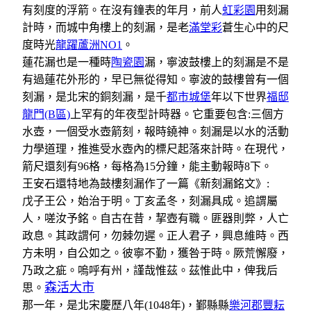
有刻度的浮箭。在沒有鐘表的年月，前人
虹彩園
用刻漏
計時，而城中角樓上的刻漏，是老
滿堂彩
蒼生心中的尺
度時光
龍躍蘆洲NO1
。
蓮花漏也是一種時
陶瓷園
漏，寧波鼓樓上的刻漏是不是
有過蓮花外形的，早已無從得知。寧波的鼓樓曾有一個
刻漏，是北宋的銅刻漏，是千
都市城堡
年以下世界
福邸
龍門(B區)
上罕有的年夜型計時器。它重要包含:三個方
水壺，一個受水壺箭刻，報時鐃神。刻漏是以水的活動
力學道理，推進受水壺內的標尺起落來計時。在現代，
箭尺還刻有96格，每格為15分鐘，能主動報時8下。
王安石還特地為鼓樓刻漏作了一篇《新刻漏銘文》:
戊子王公，始治于明。丁亥孟冬，刻漏具成。追謂屬
人，嗟汝予銘。自古在昔，挈壺有職。匪器則弊，人亡
政息。其政謂何，勿棘勿遲。正人君子，興息維時。西
方未明，自公如之。彼寧不勤，獲咎于時。厥荒懈廢，
乃政之疵。嗚呼有州，謹哉惟茲。茲惟此中，俾我后
森活大市
思。
那一年，是北宋慶歷八年(1048年)，鄞縣縣
樂河郡豐耘