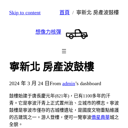
跳
Skip to content
首頁
寧新北 房產波鼓樓
至
主
想像力核彈
要
內
容
寧新北 房產波鼓樓
2024 年 3 月 24 日
From
admin
’s dashboard
鼓樓始建于唐長慶元年(821年)，已有1100多年的汗
青。它是寧波汗青上正式置州治、立城市的標志。寧波
鼓樓是寧波市僅存的古城樓遺址，是國度文物重點維護
的古建筑之一。游人登樓，便可一覽寧波
僑星典華
城之
全貌。