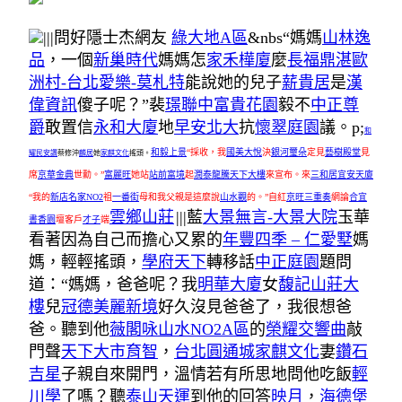
|||問好隱士杰網友
綠大地A區
&nbs“媽媽
山林逸
品
，一個
新巢時代
媽媽怎
家禾樺廈
麼
長福鼎湛
歐
洲村-台北愛樂-莫札特
能說她的兒子
薪貴居
是
漢
偉資訊
傻子呢？”裴
璟聯中富貴花園
毅不
中正尊
爵
敢置信
永和大廈
地
早安北大
抗
懷翠庭園
議。p;
和
和毅上景
“採收，我
國美大悅
決
銀河璽朵
定見
藝樹殿堂
見
耀民安讚
蔡修沖
麟居
她
家麒文化
搖頭。
席
京華金典
世勳。”
富麗旺
她站
站前富境
起
潤泰龍騰天下大樓
來宣布。來
三和居
宜安天廈
“我的
新店名家NO2
祖
一番街
母和我父親是這麼說
山水觀
的。”自紅
京旺三重奏
網論
合宜
雲鄉山莊
|||藍
大景無言-大景大院
玉華
書香園
壇客戶
才子
端
看著因為自己而擔心又累的
年豐四季 – 仁愛墅
媽
媽，輕輕搖頭，
學府天下
轉移話
中正庭園
題問
道：“媽媽，爸爸呢？我
明華大廈
女
馥記山莊大
樓
兒
冠德美麗新境
好久沒見爸爸了，我很想爸
爸。聽到他
薇閣咏山水NO2A區
的
榮耀交響曲
敲
門聲
天下大市
育智
，
台北圓通城
家麒文化
妻
鑽石
吉星
子親自來開門，溫情若有所思地問他吃飯
輕
川學
了嗎？聽
泰山天運
到他的回答
映月
，
海德堡