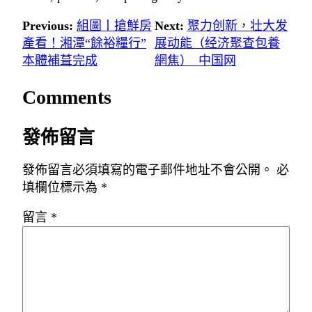
Previous:
組圖丨搶鮮房
Next:
聚力创新，壮大发
產看！湘潭“餘裕糧行”
展动能（经济聚查包養
本體補葺完成
網焦）_中国网
Comments
發佈留言
發佈留言必須填寫的電子郵件地址不會公開。
必
填欄位標示為
*
留言
*