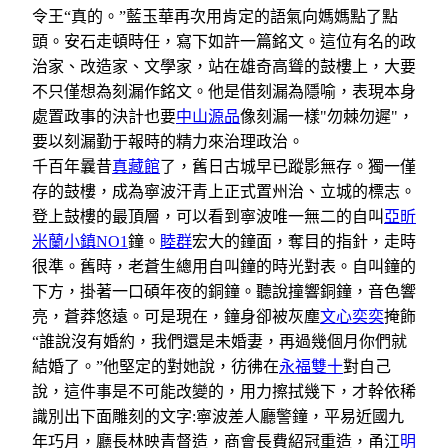
令王“真的。”藍玉華再次用肯定的語氣向媽媽點了點
頭。安石走頓時任，寫下如許一篇銘文。這位有名的政
治家、改造家、文學家，站在雄奇高聳的鼓樓上，大要
不只僅想為刻漏作銘文。他是借刻漏為隱喻，表現本身
處置政事的決計也要
中山源品
像刻漏一樣"勿棘勿遲"，
要以刻漏勤于報時的精力來治理政治。
千百年曩昔
真藏館
了，舊日古城早已蹤影無存。獨一僅
存的鼓樓，成為寧波汗青上正式置州治、立城的標志。
登上鼓樓的最頂層，可以看到寧波唯一無二的自叫
亞昕
米蘭小鎮NO1
鐘。
睦群
宏大的鐘面，奪目的指針，走時
很準。舊時，老蒼生總用自叫鐘的時光對表。自叫鐘的
下方，掛著一口碩年夜的銅鐘。聽說撞響銅鐘，音色響
亮，蒼莽悠遠。可是現在，鐘身卻被灰塵
文心奕奕
掩飾
“誰說沒有婚約，我們還是未婚妻，再過幾個月你們就
結婚了。”他堅定的對她說，彷彿在
永福雙十
對自己
說，這件事是不可能改變的，用力擦拭幾下，才幹依稀
識別出下面雕刻的文字:寧波差人廳警鐘，平易近國九
年巧月，廳長林映青督造，商會長費紹冠重造，甬江
明