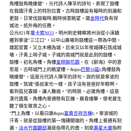
角樓鼓角曉連營"，元代詩人陳孚的詩句，表現了鼓樓
在我國汗青上的特別位置。古時鼓樓設有報時的刻漏和
更鼓，日常伐鼓報時;戰時偵查眺望，還
金時代
負有保
城池，抵外侮的任務。
公元821年
畢卡索NO3
，明州刺史韓察將州治從小溪鎮
遷到寧波"三江口"，以中山廣場到鼓樓這一帶為中間，
建起官置，又立木柵為城，后來又以年夜城磚石筑成城
墻，汗青上哨子城。子城的南城門就是此刻的鼓樓。
鼓樓，初名角樓。角樓
皇翔御花園
，在《辭海》中的意
思是，古時城門上的眺望樓。&quo
巴黎16區
t;角樓鼓角
曉連營"，這是元代詩人陳孚的詩句，說的就是寧波的
鼓樓。筑城“張叔家也一樣，孩子沒有爸爸好年輕啊。
看到孤兒寡婦，讓人難過。”的時辰，必建角樓。這是
漢代遺風，角樓內普通懸有巨鐘，晨昏撞擊，使老蒼生
聽了頓生敬畏之心。
"門上為樓，以看曰譙&quo
富貴吉祥吉棟
t;。寧波城的
汗青，就是從鼓樓的第一塊磚開端的。角樓上普通有刻
漏。
淡水竹圍觀邸
漏是指帶孔的壺，刻是
壽星大廈
指附