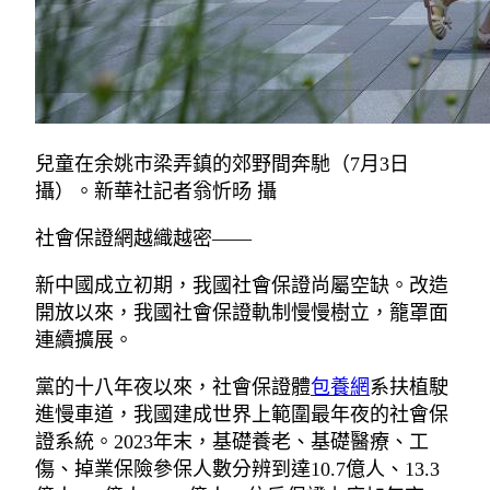
兒童在余姚市梁弄鎮的郊野間奔馳（7月3日
攝）。新華社記者翁忻旸 攝
社會保證網越織越密——
新中國成立初期，我國社會保證尚屬空缺。改造
開放以來，我國社會保證軌制慢慢樹立，籠罩面
連續擴展。
黨的十八年夜以來，社會保證體
包養網
系扶植駛
進慢車道，我國建成世界上範圍最年夜的社會保
證系統。2023年末，基礎養老、基礎醫療、工
傷、掉業保險參保人數分辨到達10.7億人、13.3