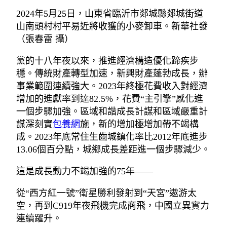
2024年5月25日，山東省臨沂市郯城縣郯城街道
山南頭村村平易近將收獲的小麥卸車。新華社發
（張春雷 攝）
黨的十八年夜以來，推進經濟構造優化蹄疾步
穩。傳統財產轉型加速，新興財產蓬勃成長，辦
事業範圍連續強大。2023年終極花費收入對經濟
增加的進獻率到達82.5%，花費“主引擎”感化進
一個步驟加強。區域和諧成長計謀和區域嚴重計
謀深刻實
包養網
施，新的增加極增加帶不竭構
成。2023年底常住生齒城鎮化率比2012年底進步
13.06個百分點，城鄉成長差距進一個步驟減少。
這是成長動力不竭加強的75年——
從“西方紅一號”衛星勝利發射到“天宮”遨游太
空，再到C919年夜飛機完成商飛，中國立異實力
連續躍升。