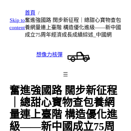
跳
首頁
至
Skip to
奮進強國路 闊步新征程｜總甜心寶物查包
主
content
養網量連上臺階 構造優化進級——新中國
要
成立75周年經濟成長成績綜述_中國網
內
容
想像力核彈
奮進強國路 闊步新征程
｜總甜心寶物查包養網
量連上臺階 構造優化進
級——新中國成立75周