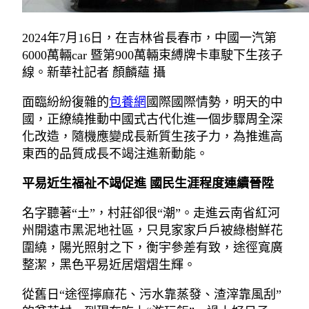
2024年7月16日，在吉林省長春市，中國一汽第
6000萬輛car 暨第900萬輛束縛牌卡車駛下生孩子
線。新華社記者 顏麟蘊 攝
面臨紛紛復雜的
包養網
國際國際情勢，明天的中
國，正繚繞推動中國式古代化進一個步驟周全深
化改造，隨機應變成長新質生孩子力，為推進高
東西的品質成長不竭注進新動能。
平易近生福祉不竭促進 國民生涯程度連續晉陞
名字聽著“土”，村莊卻很“潮”。走進云南省紅河
州開遠市黑泥地社區，只見家家戶戶被綠樹鮮花
圍繞，陽光照射之下，衡宇參差有致，途徑寬廣
整潔，黑色平易近居熠熠生輝。
從舊日“途徑擰麻花、污水靠蒸發、渣滓靠風刮”