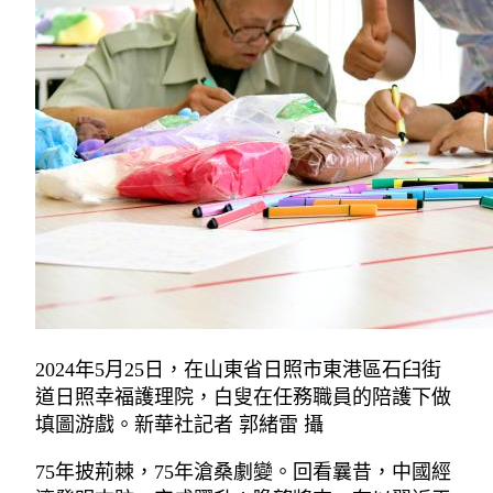
2024年5月25日，在山東省日照市東港區石臼街
道日照幸福護理院，白叟在任務職員的陪護下做
填圖游戲。新華社記者 郭緒雷 攝
75年披荊棘，75年滄桑劇變。回看曩昔，中國經