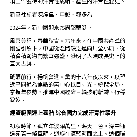
項工作獲得的汗青性成績、產生的汗青性變更。
新華社記者陳煒偉、申鋮、鄒多為
2024年，新中國迎來75周韶華誕。
風雨兼程，春華秋實。75年來，在中國共產黨的
剛強引導下，中國從溫飽缺乏邁向周全小康，從
積貧積弱邁向繁華強盛，發明了人類成長史上的
巨大古跡。
砥礪前行，揚帆奮進。黨的十八年夜以來，以習
近平同道為焦點的黨中心鼠目寸光、統攬全局、
掌握年夜勢，推進中國經濟巨輪披荊斬棘、行穩
致遠。
經濟範圍連上臺階 綜合國力完成汗青性躍升
初秋時節，孤立洋波瀾萬里，海天一色。深中通
道宛若一條巨龍，迴旋在湛藍海面之上。這個環