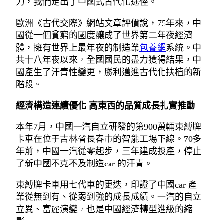
力，我們走出了中國式古代化途徑。
歐洲《古代交際》網站文章評價說，75年來，中
國從一個貧窮的國度釀成了世界第二年夜經濟
體，擁有世界上最年夜的制造業
包養網
系統。中
共十八年夜以來，全國國民的盡力獲得結果，中
國產生了汗青性變更，勝利邁進古代化扶植的新
階段。
經濟構造連續優化 高東西的品質成長扎實推動
本年7月，中國一汽自立研發的第900萬輛束縛牌
卡車在位于吉林省長春市的智能工場下線。70多
年前，中國一汽從零起步，三年建成投產，停止
了新中國不克不及制造car 的汗青。
束縛牌卡車用七代車的更迭，印證了中國car 產
業從無到有、從弱到強的成長成績。一汽的自立
立異、富麗演變，也是中國經濟轉型進級的縮