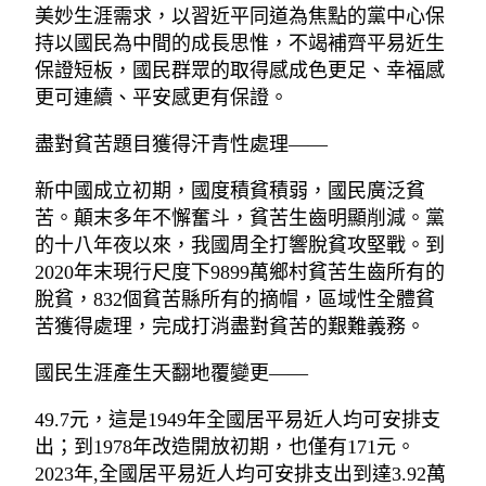
美妙生涯需求，以習近平同道為焦點的黨中心保
持以國民為中間的成長思惟，不竭補齊平易近生
保證短板，國民群眾的取得感成色更足、幸福感
更可連續、平安感更有保證。
盡對貧苦題目獲得汗青性處理——
新中國成立初期，國度積貧積弱，國民廣泛貧
苦。顛末多年不懈奮斗，貧苦生齒明顯削減。黨
的十八年夜以來，我國周全打響脫貧攻堅戰。到
2020年末現行尺度下9899萬鄉村貧苦生齒所有的
脫貧，832個貧苦縣所有的摘帽，區域性全體貧
苦獲得處理，完成打消盡對貧苦的艱難義務。
國民生涯產生天翻地覆變更——
49.7元，這是1949年全國居平易近人均可安排支
出；到1978年改造開放初期，也僅有171元。
2023年,全國居平易近人均可安排支出到達3.92萬