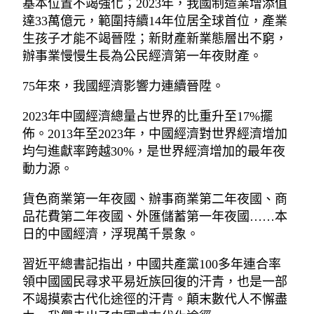
基本位置不竭強化；2023年，我國制造業增添值
達33萬億元，範圍持續14年位居全球首位，產業
生孩子才能不竭晉陞；新財產新業態層出不窮，
辦事業慢慢生長為公民經濟第一年夜財產。
75年來，我國經濟影響力連續晉陞。
2023年中國經濟總量占世界的比重升至17%擺
佈。2013年至2023年，中國經濟對世界經濟增加
均勻進獻率跨越30%，是世界經濟增加的最年夜
動力源。
貨色商業第一年夜國、辦事商業第二年夜國、商
品花費第二年夜國、外匯儲蓄第一年夜國……本
日的中國經濟，浮現萬千景象。
習近平總書記指出，中國共產黨100多年連合率
領中國國民尋求平易近族回復的汗青，也是一部
不竭摸索古代化途徑的汗青。顛末數代人不懈盡