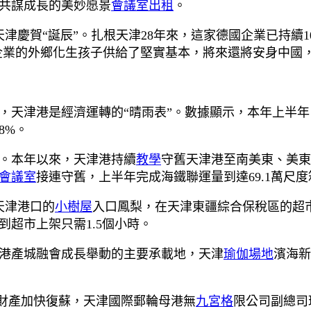
共謀成長的美妙愿景
會議室出租
。
天津慶賀“誕辰”。扎根天津28年來，這家德國企業已持續
企業的外鄉化生孩子供給了堅實基本，將來還將安身中國
，天津港是經濟運轉的“晴雨表”。數據顯示，本年上半
8%。
。本年以來，天津港持續
教學
守舊天津港至南美東、美東
會議室
接連守舊，上半年完成海鐵聯運量到達69.1萬尺度
天津港口的
小樹屋
入口鳳梨，在天津東疆綜合保稅區的超
超市上架只需1.5個小時。
港產城融會成長舉動的主要承載地，天津
瑜伽場地
濱海新
輪財產加快復蘇，天津國際郵輪母港無
九宮格
限公司副總司