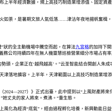
布上半年經濟數據，規上高技巧制造業增添值、固定資產
火如荼，是暑期文旅人氣低落……津沽年夜地揚帆奮楫，
燈”狀的全主動機場中騰空而起，在算法
九宮格
的加持下開
義務公司持續四年在無人機靈慧巡檢營業細分市場占有率
勢頭，企業正在‘越飛越高’。”云圣智能結合開創人朱成
津落地擴容。上半年，天津範圍以上高技巧制造業增添值增
（2024—2027）》正式出臺，此中提到以“上風財產將
 ”她丈夫的家人將來。煮沸。“重生態。
上風化為經濟“底氣”，經由過程孵化培養，新興動能日益