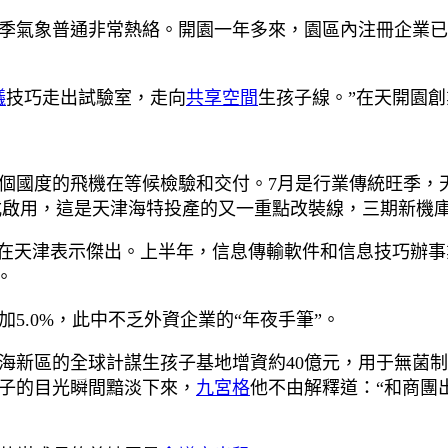
季氣象普通非常熱絡。開園一年多來，園區內注冊企業已近
議
技巧走出試驗室，走向
共享空間
生孩子線。”在天開園
個國度的飛機在等候檢驗和交付。7月是行業傳統旺季，天
正式啟用，這是天津海特投產的又一重點改裝線，三期新機
業在天津表示傑出。上半年，信息傳輸軟件和信息技巧辦
。
5.0%，此中不乏外資企業的“年夜手筆”。
海新區的全球計謀生孩子基地增資約40億元，用于無菌制
妻子的目光瞬間黯淡下來，
九宮格
他不由解釋道：“和商團