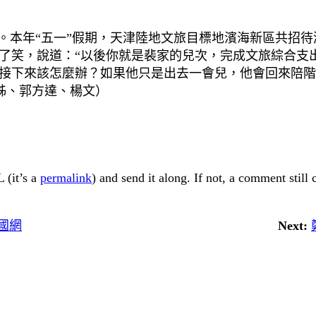
。本年“五一”假期，天津陸地文旅目標地濱海新區共招待游
笑，說道：“以後你就是裴家的兒次，完成文旅綜合支出1
接下來該怎麼辦？如果他只是出去一會兒，他會回來陪階
姊、郭方達、楊文）
 (it’s a
permalink
) and send it along. If not, a comment still
國網
Next: