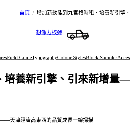
首頁
增加新動能到九宮格時租、培養新引擎
想像力核彈
ures
Field Guide
Typography
Colour Styles
Block Sampler
Access
、培養新引擎、引來新增量—
——天津經濟高東西的品質成長一線掃描