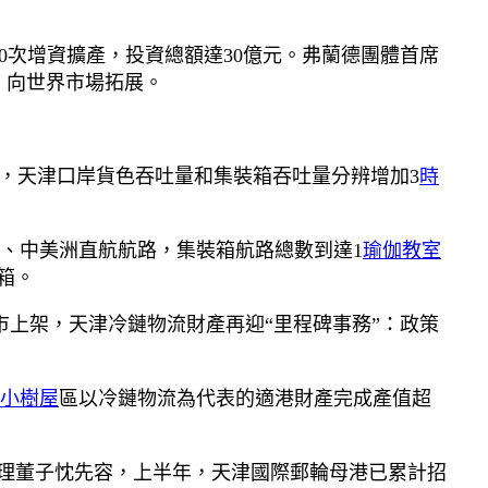
10次增資擴產，投資總額達30億元。弗蘭德團體首席
，向世界市場拓展。
年，天津口岸貨色吞吐量和集裝箱吞吐量分辨增加3
時
、中美洲直航航路，集裝箱航路總數到達1
瑜伽教室
箱。
市上架，天津冷鏈物流財產再迎“里程碑事務”：政策
小樹屋
區以冷鏈物流為代表的適港財產完成產值超
理董子忱先容，上半年，天津國際郵輪母港已累計招