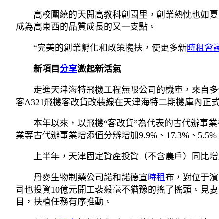
高校圍繞的天開高教科創園里，創業熱忱也如夏
成為高東西的品質成長的又一支點。
“完美的創業孵化和政策攙扶，使更多新
時租會
新項目
分享
激起新活氣
走進天津海特飛機工程無限公司的機庫，來自多
客A321飛機客改貨改裝線在天津海特二期機庫內
本年以來，以飛機“客改貨”為代表的古代辦事
業等古代辦事業增添值分辨增加9.9%、17.3%、5.5%
上半年，天津固定資產投資（不含農戶）同比增加
丹麥生物制藥公司諾和諾德宣
時租
布，對位于濱
司也投資10億元開工裴毅毫不猶豫的搖了搖頭。見
目，扶植任務有序推動。