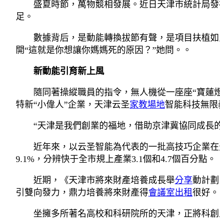
盛夏時節，萬物競相發展。近日天津市統計局發
足。
數據背后，是動能轉換拔節有聲，是項目扶植如
開“這就是你想讓你媽媽死的原因？”她問。。
新動能引育新上風
隨同著操縱職員的指令，無人機從一座座“寶蓮
特新“小偉人”企業，天津云圣
家教場地
智能科技無限
“天津是我們創業的福地，借助京津冀協同成長的
近年來，以云圣智能為代表的一批高技巧企業在天
9.1%，分辨快于全市規上產業3.1個和4.7個百分點。
近期，《天津市將來財產培養成長舉
分享
動計劃
引雙向發力，鼎力培養將來財產得
會議室出租
很好。
坐擁多所著名高校和科研院所的天津，正將科創