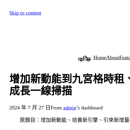
跳
Skip to content
至
主
要
內
容
Home
About
Feat
增加新動能到九宮格時租
成長一線掃描
2024 年 7 月 27 日
From
admin
’s dashboard
原題目：增加新動能、培養新引擎、引來新增量