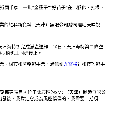
兩千家，一批“金種子”“好苗子”在此孵化、扎根，
創業的耀科新資料（天津）無限公司總司理毛天暉說。
津海特卻完成滿產運轉。16日，天津海特第二條空
庫扶植也正同步停止。
事業、租賃和商務辦事業、迷信研
九宮格
討和技巧辦事
劑擴建項目。位于北辰區的SMC（天津）制造無限公
出發後，我肯定會成為風塵僕僕的，我需要二期項