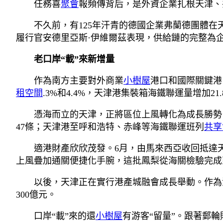
任務喜
聚會
報頻傳背后，是外資企業扎根天津、
不久前，有125年汗青的德國企業弗蘭德團體在
履行官安德里亞斯·伊維爾茲表現，供給鏈的完整為
老口岸“載”來新增量
作為南方主要對外商業
小樹屋
港口和國際關鍵港
租空間
.3%和4.4%，天津港集裝箱海鐵聯運量增加21.
憑海而立的天津，正將區位上風轉化為成長勝勢
47條；天津港至呼和浩特、赤峰等海鐵聯運班列
共享
適港財產欣欣茂發。6月，由馬來西亞收回抵達
上風疊加通關便捷化手腕，這批鳳梨從海關檢驗完成到
以後，天津正在實行港產城融會成長舉動。作為
300億元。
口岸“載”來的還
小樹屋
有游客“留量”。跟著郵