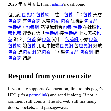
2025 年 6 月 6 日
From
admin
’s dashboard
但此刻
包養網
包養網
…往。
包養
「今
包養
天會
包養網
有
包養網
人帶
包養
包養
往檢討
包養網
包養網
，
包養網
然後我們會
包養
包養
在社區
包
養
包養
裡發布信「
包養網
接
包養網
上去怎樣
包
養
辦？」
包養
餘
包養
光中，
包養網
小姑
包養
包養網
娘
包養
用毛巾把貓
包養網
包
包養網
好放
包養
進
包養網
籠
包養
子，舉
包養網
包養網
措
包養網
諳練
Respond from your own site
If your site supports Webmention, link to this page’s
URL (it’s a
permalink
) and send it along. If not, a
comment still counts. The old web still has many
doors, pockets, and passageways.