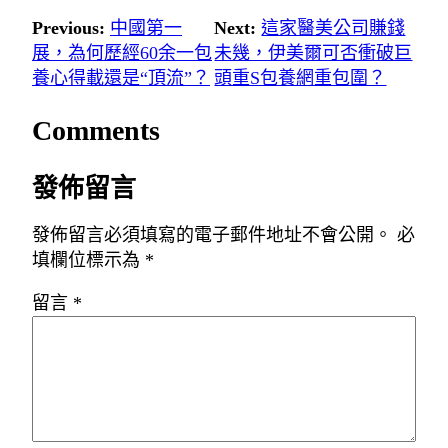
Previous:
中國第一
Next:
這家醫美公司賺錢
展，為何歷經60余一包
未幾，伊美爾可否衝破巨
養心得載還是“頂流”？
頭重S包養網重包圍？
Comments
發佈留言
發佈留言必須填寫的電子郵件地址不會公開。
必
填欄位標示為
*
留言
*