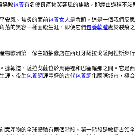
轉達瞭
包養
有名優良產物笑容風的焦點，即經由過程不竭
平安感。焦炙的面前
包養女人
是念頭。這是一個我們反思
角落的笑容一樣面臨生涯，即便它們
包養軟體
處於裂痕之
產物歐洲第一傢主題抽像店在西班牙薩拉戈薩阿裡斯步行
。據報道，薩拉戈薩位於馬德裡和巴塞羅那之間。它是西
生涯、夜生
包養網
涯豐盛的古代
包養網
化國際城市，極合
創意產物的全球體驗有兩個階段。第一階段是敏捷占領全