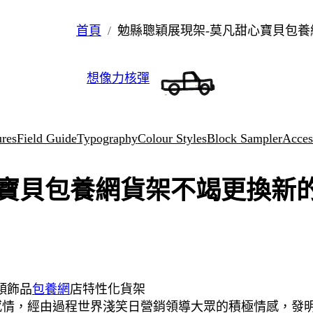
首頁
勉縣聰穎展現架-莫凡甜心寶貝包養
想像力核彈
ures
Field Guide
Typography
Colour Styles
Block Sampler
Access
寶貝包養網貨架不竭更換新
穎飾品
包養網
店特性化貨架
情，經由過程世界淺笑日營銷領導大眾的積極情感，發明b