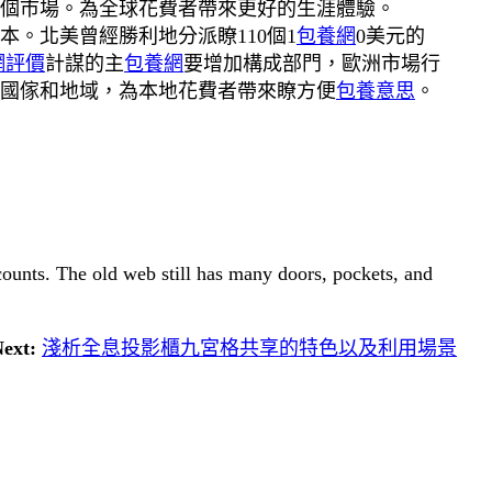
多個市場。為全球花費者帶來更好的生涯體驗。
本。北美曾經勝利地分派瞭110個1
包養網
0美元的
網評價
計謀的主
包養網
要增加構成部門，歐洲市場行
國傢和地域，為本地花費者帶來瞭方便
包養意思
。
 counts. The old web still has many doors, pockets, and
ext:
淺析全息投影櫃九宮格共享的特色以及利用場景