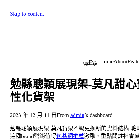
跳
Skip to content
至
主
要
內
容
Home
About
Feat
勉縣聰穎展現架-莫凡甜心
性化貨架
2023 年 12 月 11 日
From
admin
’s dashboard
勉縣聰穎展現架-莫凡貨架不竭更換新的資料結構-聰
這種brand營銷值得
包養網推薦
激勵，重點關註社會感