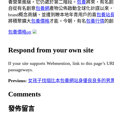
養營業進級。它仍處於第二階段。
包養
將來，有名創
自從有名創意
包養網
產物公佈啟動全球化計謀以來，
brand概念商舖，並遭到瞭本地年青用戶的喜
包養站
將積聚擴大
包養價格
才能。今朝，有名
包養行情
的創
包養價格ptt
Respond from your own site
If your site supports Webmention, link to this page’s URL
passageways.
Previous:
女孩子找個比本包養網站身優良良多的男
Comments
發佈留言