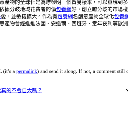
意產物的全球化是為瞭發明一個貿易樣本，可以重現到
依據分歧地域花費者的偏
包養網
好，創立瞭分歧的市場樣
長
愛，並敏捷擴大。作為有
包養網
名創意產物全球化
包養
意產物曾經進進法國、安道爾、西班牙、意年夜利等歐洲
 (it’s a
permalink
) and send it along. If not, a comment still
票真的不會自大嗎？
N