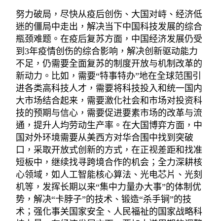
努力破局，尽快从疫后创伤、大国对峙、经济低
迷的僵局中走出，解决当下中国科技发展的综合
瓶颈难题。在疫后复苏方面，中国经济发展仍受
到3年疫情创伤的综合影响，解决创新驱动能力
不足，仍需要全面复苏的制度开放与机制改革的
新动力。比如，需要“特事特办”地在全球范围引
进各类高科技人才，需要将科技投入和统一国内
大市场结合起来，需要激化社会和市场对投资科
技的预期与信心，需要促进要素市场的改革与流
通，提升人均劳动生产率。在大国博弈方面，中
国对外环境需要从美西方对华合围中找到突破
口，采取开放式创新的方式，在正视差距和找准
短板中，继续找寻跨境合作的机会；全力深耕核
心领域，如人工智能核心算法、光电芯片、光刻
机等，发挥长期以来“集中力量办大事”的体制优
势，解决“卡脖子”的技术、锻造“杀手锏”的技
术；强化事关国家安全、人民福祉的国家战略科