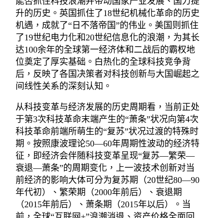
能否抓住科技浪潮并带动国家产业发展、国力提
升的历史。英国抓住了18世纪机械化革命的历史
机遇，成就了“日不落帝国”的伟业。美国则抓住
了19世纪电力化和20世纪信息化的浪潮，为其长
达100余年的全球第一经济体和二战后的霸权地
位奠定了厚实基础。白热化的全球科技竞争背
后，反映了各国决策者对科技创新与大国崛起之
间线性关系的深刻认知。
从科技变革与经济发展的历史周期看，当前正处
于第3次科技革命末端产生的“萧条”状况向第4次
科技革命前端所萌生的“复苏”状况过渡的特殊时
期。按照康波理论50—60年周期性波动的经济特
征，即经济会伴随科技变革呈现“复苏—繁荣—
衰退—萧条”的周期变化，上一波技术创新对当
前经济的影响大体可分为复苏期（20世纪80—90
年代初）、繁荣期（2000年前后）、衰退期
（2015年前后）、萧条期（2015年以后）。当
前，全球“互联网+”浪潮消退、资产价格全面回