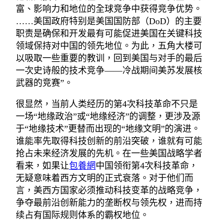
富、影响力和地位的全球竞争中获得竞争优势。
……美国政府特别是美国国防部（DoD）的主要
职责是确保和开发最有可能促进美国在关键科技
领域保持对中国的领先地位。为此，五角大楼可
以吸取一些重要的教训，回到美国与对手的最后
一次史诗般的技术竞争——冷战期间美苏发展核
武器的竞赛”。
很显然，当前人类经历的第4次科技革命不只是
一场“地缘政治”或“地缘经济”的调整，更涉及源
于“地缘技术”更替而出现的“地缘文明”的演进。
谁能率先取得科技创新的前沿突破，谁就有可能
抢占未来经济发展的先机。在一些美国战略学者
看来，如果让
包養網
中国领衔第4次科技革命，
无疑意味着西方文明的正式衰落。对于他们而
言，美西方国家必须推动科技变革的战略竞争，
争夺最前沿创新能力的垄断权与领先权，进而持
续占有国际规则体系的霸权地位。