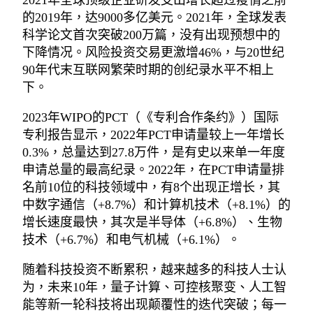
2021年全球顶级企业研发支出增长超过疫情之前
的2019年，达9000多亿美元。2021年，全球发表
科学论文首次突破200万篇，没有出现预想中的
下降情况。风险投资交易更激增46%，与20世纪
90年代末互联网繁荣时期的创纪录水平不相上
下。
2023年WIPO的PCT（《专利合作条约》）国际
专利报告显示，2022年PCT申请量较上一年增长
0.3%，总量达到27.8万件，是有史以来单一年度
申请总量的最高纪录。2022年，在PCT申请量排
名前10位的科技领域中，有8个出现正增长，其
中数字通信（+8.7%）和计算机技术（+8.1%）的
增长速度最快，其次是半导体（+6.8%）、生物
技术（+6.7%）和电气机械（+6.1%）。
随着科技投资不断累积，越来越多的科技人士认
为，未来10年，量子计算、可控核聚变、人工智
能等新一轮科技将出现颠覆性的迭代突破；每一