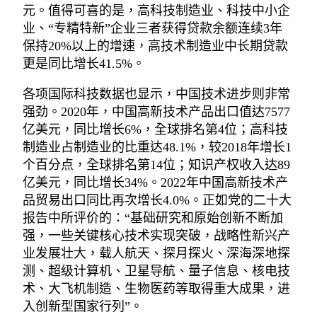
元。值得可喜的是，高科技制造业、科技中小企
业、“专精特新”企业三者获得贷款余额连续3年
保持20%以上的增速，高技术制造业中长期贷款
更是同比增长41.5%。
各项国际科技数据也显示，中国技术进步则非常
强劲。2020年，中国高新技术产品出口值达7577
亿美元，同比增长6%，全球排名第4位；高科技
制造业占制造业的比重达48.1%，较2018年增长1
个百分点，全球排名第14位；知识产权收入达89
亿美元，同比增长34%。2022年中国高新技术产
品贸易出口同比再次增长4.0%。正如党的二十大
报告中所评价的：“基础研究和原始创新不断加
强，一些关键核心技术实现突破，战略性新兴产
业发展壮大，载人航天、探月探火、深海深地探
测、超级计算机、卫星导航、量子信息、核电技
术、大飞机制造、生物医药等取得重大成果，进
入创新型国家行列”。