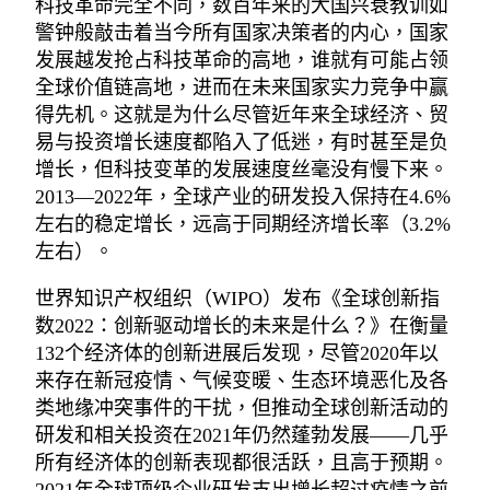
科技革命完全不同，数百年来的大国兴衰教训如
警钟般敲击着当今所有国家决策者的内心，国家
发展越发抢占科技革命的高地，谁就有可能占领
全球价值链高地，进而在未来国家实力竞争中赢
得先机。这就是为什么尽管近年来全球经济、贸
易与投资增长速度都陷入了低迷，有时甚至是负
增长，但科技变革的发展速度丝毫没有慢下来。
2013—2022年，全球产业的研发投入保持在4.6%
左右的稳定增长，远高于同期经济增长率（3.2%
左右）。
世界知识产权组织（WIPO）发布《全球创新指
数2022：创新驱动增长的未来是什么？》在衡量
132个经济体的创新进展后发现，尽管2020年以
来存在新冠疫情、气候变暖、生态环境恶化及各
类地缘冲突事件的干扰，但推动全球创新活动的
研发和相关投资在2021年仍然蓬勃发展——几乎
所有经济体的创新表现都很活跃，且高于预期。