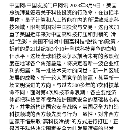
中国网/中国发展门户网讯 2023年8月9日，美国
总统拜登签署关于科技投资的行政令，在包括半
导体、量子计算和人工智能在内的所谓敏感高科
技领域，限制美国对中国投资与交易。这再次加
重了美国近年来对中国高科技打压和封锁的“冷
战”色彩。美国不惜对中国高科技“脱钩”的政策，
折射的是21世纪第3个10年全球科技竞争的白热
化水平。这场全球科技竞争以前所未有的激烈程
度在地球各个角落蔓延，将决定着新一波企业红
利的归属、新一批技术天才的问世、新一片区域
发展的成败、新一轮大国竞争的输赢，甚至新一
场文明演进的方向。与过去300多年的3次科技革
命不同，面对第4次科技革命浪潮，各主要经济
体都把科技变革视为维护国家安全的基础核心能
力，并重新构建国家安全战略。美国尽全力打造
科技领域的西方领先度与行为一致性，对非西方
国家不惜采取“高科技冷战”的方式进行打压，正
是基于科技决定国家安全为此发展逻辑的出发