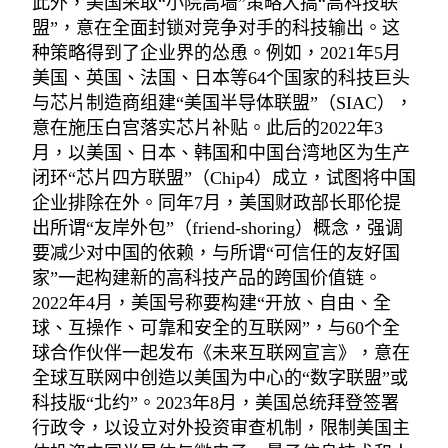
此外，美国采取“小院高墙”策略大搞“高科技联
盟”，意在全面封锁对竞争对手的科技输出。这
种策略得到了企业界的怂恿。例如，2021年5月
美国、英国、法国、日本等64个国家的科技巨头
与芯片制造商组建“美国半导体联盟”（SIAC），
意在施压白宫落实芯片补贴。此后的2022年3
月，以美国、日本、韩国和中国台湾地区为生产
闭环“芯片四方联盟”（Chip4）成立，试图将中国
企业排除在外。同年7月，美国财政部长耶伦提
出所谓“友岸外包”（friend-shoring）概念，强调
要减少对中国的依赖，与所谓“可信任的友好国
家”一起构建新的高科技产品的跨国价值链。
2022年4月，美国号称要构建“开放、自由、全
球、互操作、可靠和安全的互联网”，与60个全
球合作伙伴一起发布《未来互联网宣言》，意在
全球互联网中创造以美国为中心的“数字联盟”或
科技版“北约”。2023年8月，美国总统拜登签署
行政令，以设立对外投资审查机制，限制美国主