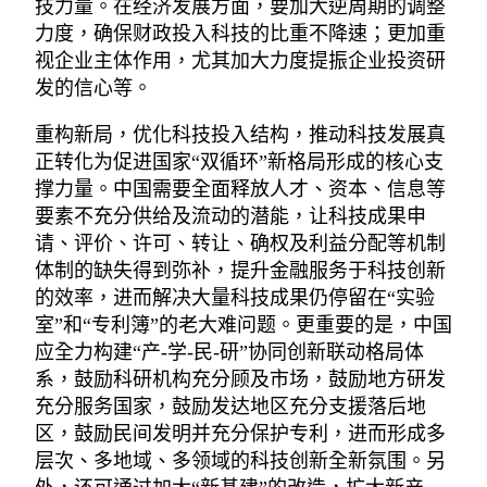
技力量。在经济发展方面，要加大逆周期的调整
力度，确保财政投入科技的比重不降速；更加重
视企业主体作用，尤其加大力度提振企业投资研
发的信心等。
重构新局，优化科技投入结构，推动科技发展真
正转化为促进国家“双循环”新格局形成的核心支
撑力量。中国需要全面释放人才、资本、信息等
要素不充分供给及流动的潜能，让科技成果申
请、评价、许可、转让、确权及利益分配等机制
体制的缺失得到弥补，提升金融服务于科技创新
的效率，进而解决大量科技成果仍停留在“实验
室”和“专利簿”的老大难问题。更重要的是，中国
应全力构建“产-学-民-研”协同创新联动格局体
系，鼓励科研机构充分顾及市场，鼓励地方研发
充分服务国家，鼓励发达地区充分支援落后地
区，鼓励民间发明并充分保护专利，进而形成多
层次、多地域、多领域的科技创新全新氛围。另