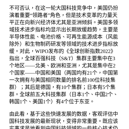
不可否认，在这一轮大国科技竞争中，美国仍扮
演着重要“领路者”角色，但是技术变革的力量天
平正在向新兴经济体尤其是亚洲倾斜。美国多领
域技术进步指标均显示出长期放缓趋势，主要是
半导体性能、电池价格、可再生能源成本（风能
除外）和生物制药研发等领域的技术进步指标放
缓。对此，WIPO发布的《全球创新指数2022》
指出，全球百强科技（S&T）集群主要集中在3
个地区——北美、欧洲和亚洲，尤其是集中在2
个国家——中国和美国（两国均有21个，中国第
一次拥有与美国相同数量的排名前100位科技集
群）；其后是德国，有10个集群；日本有5个集
群。全球前五大科技集群（日本1个、中国2个、
韩国1个、美国1个）有4个位于东亚。
由此看，基于这些快速发展的数据，客观评估中
国科技发展的最新现状，变得非常重要。既应该
实事求是地看到中国科技领域的一些核心技术仍