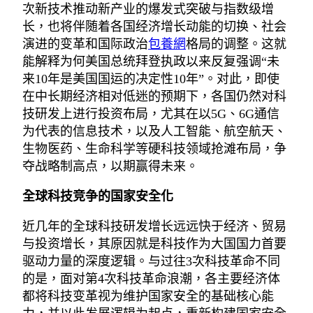
次新技术推动新产业的爆发式突破与指数级增
长，也将伴随着各国经济增长动能的切换、社会
演进的变革和国际政治
包養網
格局的调整。这就
能解释为何美国总统拜登执政以来反复强调“未
来10年是美国国运的决定性10年”。对此，即使
在中长期经济相对低迷的预期下，各国仍然对科
技研发上进行投资布局，尤其在以5G、6G通信
为代表的信息技术，以及人工智能、航空航天、
生物医药、生命科学等硬科技领域抢滩布局，争
夺战略制高点，以期赢得未来。
全球科技竞争的国家安全化
近几年的全球科技研发增长远远快于经济、贸易
与投资增长，其原因就是科技作为大国国力首要
驱动力量的深度逻辑。与过往3次科技革命不同
的是，面对第4次科技革命浪潮，各主要经济体
都将科技变革视为维护国家安全的基础核心能