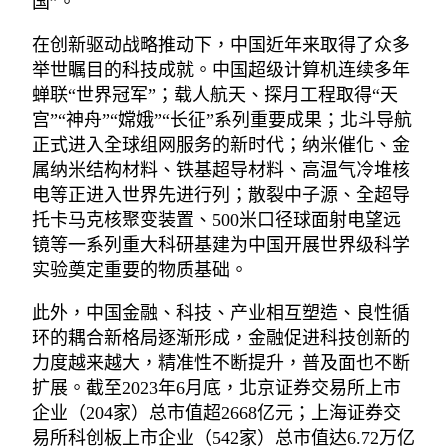
国”。
在创新驱动战略推动下，中国近年来取得了众多
举世瞩目的科技成就。中国超级计算机连续多年
蝉联“世界冠军”；载人航天、探月工程取得“天
宫”“神舟”“嫦娥”“长征”系列重要成果；北斗导航
正式进入全球组网服务的新时代；纳米催化、金
属纳米结构材料、铁基超导材料、高温气冷堆核
电等正进入世界先进行列；散裂中子源、全超导
托卡马克核聚变装置、500米口径球面射电望远
镜等一系列重大科研基建为中国开展世界级科学
实验奠定重要的物质基础。
此外，中国金融、科技、产业相互塑造、良性循
环的耦合新格局逐渐形成，金融促进科技创新的
力度越来越大，精准性不断提升，普及面也不断
扩展。截至2023年6月底，北京证券交易所上市
企业（204家）总市值超2668亿元；上海证券交
易所科创板上市企业（542家）总市值达6.72万亿