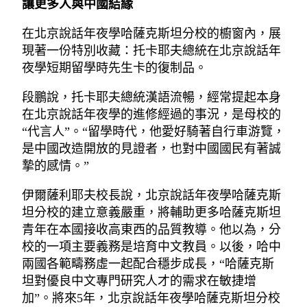
讓更多人與中國結緣
在北京說話年夜學哈薩克斯坦分校的櫥窗內，展
現著一份特別收藏：托卡耶夫總統在北京說話年
夜學短期留學時先生卡的復制品。
段鵬說，托卡耶夫總統漢語流暢，經常提起本身
在北京說話年夜學的進修經過的事況，是母校的
“代言人”。“留學時代，他愛好騎著自行車游覽，
是中國改造開放的見證者，也對中國國民有著誠
摯的感情。”
伊爾薩利耶夫校長說，北京說話年夜學哈薩克斯
坦分校的建立意義嚴重，將輔助更多哈薩克斯坦
青年在本國接收高東西的品質教導。他以為，分
校的一項主要義務是培育中文教員。以後，哈中
兩國各範疇務虛一起配合穩步成長，“哈薩克斯
坦對優良中文專門研究人才的需求在敏捷增
加”。將來5年，北京說話年夜學哈薩克斯坦分校