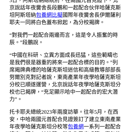
3日，阿斯塔納總統府，在兩國元首見證下，北
京說話年夜黌舍長段鵬和一起配合伙伴哈薩克斯
坦阿斯塔納
包養網比擬
國際年夜黌舍長伊爾薩利
耶夫一同將白色蓋布掀起，為分校揭牌。
“對我們一起配合兩邊而言，這是令人振奮的時
辰。”段鵬說。
“中國在科研、立異方面成長迅猛，這些範疇也
是我們很是器重的將來一起配合標的目的。”列
席揭牌典禮的哈薩克斯坦迷信和高級教導部部長
努爾別克對記者說，東南產業年夜學哈薩克斯坦
分校已順遂運營，北京說話年夜學哈薩克斯坦分
校也已揭牌，“充足顯示哈中一起配合的宏大潛
力”。
托卡耶夫總統2023年兩度訪華。往年5月，在西
安，中哈兩國元首配合見證簽訂了建立東南產業
年夜學哈薩克斯坦分校等
包養網
一系列一起配合