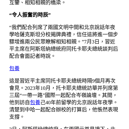
互鑒、相知相親的橋梁。
“令人振奮的時辰”
“我們配合列席了兩國文明中間和北京說話年夜
學哈薩克斯坦分校揭牌典禮，信任這將進一個步
驟增進兩公民眾瞭解相知相親。”7月3日，習近
平主席在阿斯塔納總統府同托卡耶夫總統談判后
配合會面記者時說。
包養
這是習近平主席同托卡耶夫總統時隔9個月再次
會見。2023年10月，托卡耶夫總統訪華并列席第
三屆“一帶一路”國際一起配合岑嶺論壇。其間，
他到訪自
包養
己40年前留學的北京說話年夜學。
清楚到中哈一起配合辦校的打算后，他悵然表現
支撐。