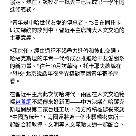
協定。現在，該校第一批先生已完成第一學年的
進修義務。
“青年是中哈世代友愛的傳承者。”3日在同托卡
耶夫總統的談判中，習近平主席誇大人文交通的
主要意義。
“我信任，經由過程不竭盡力進修和彼此交通，
哈薩克斯坦的年青一代將成為推進哈中友愛關系
的新力量。”往年10月訪華時，托卡耶夫總統在
“母校”北京說話年夜學異樣對兩國青年寄予厚
看。
在習近平主席此次訪哈時代，兩國在人文交通範
疇
包養網
不竭傳來好新聞——中方決議在哈薩克
斯坦開設第二家魯班工坊，哈方將積極辦妥來歲
“中國游玩年”，兩國還將進一個步驟親密處所一
起配合和教導、文明等人文範疇交通一起配合。