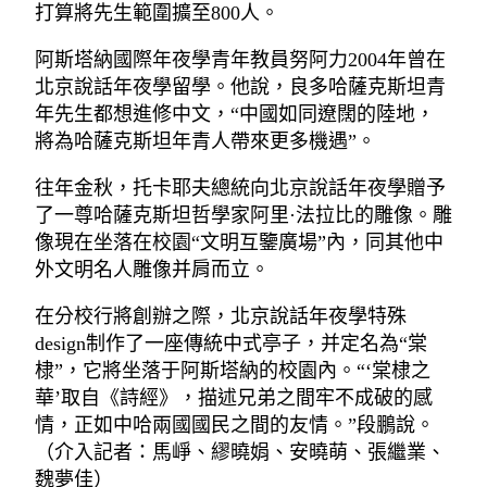
打算將先生範圍擴至800人。
阿斯塔納國際年夜學青年教員努阿力2004年曾在
北京說話年夜學留學。他說，良多哈薩克斯坦青
年先生都想進修中文，“中國如同遼闊的陸地，
將為哈薩克斯坦年青人帶來更多機遇”。
往年金秋，托卡耶夫總統向北京說話年夜學贈予
了一尊哈薩克斯坦哲學家阿里·法拉比的雕像。雕
像現在坐落在校園“文明互鑒廣場”內，同其他中
外文明名人雕像并肩而立。
在分校行將創辦之際，北京說話年夜學特殊
design制作了一座傳統中式亭子，并定名為“棠
棣”，它將坐落于阿斯塔納的校園內。“‘棠棣之
華’取自《詩經》，描述兄弟之間牢不成破的感
情，正如中哈兩國國民之間的友情。”段鵬說。
（介入記者：馬崢、繆曉娟、安曉萌、張繼業、
魏夢佳）