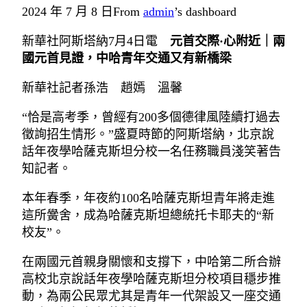
2024 年 7 月 8 日
From
admin
’s dashboard
新華社阿斯塔納7月4日電
元首交際·心附近｜兩
國元首見證，中哈青年交通又有新橋梁
新華社記者孫浩 趙嫣 溫馨
“恰是高考季，曾經有200多個德律風陸續打過去
徵詢招生情形。”盛夏時節的阿斯塔納，北京說
話年夜學哈薩克斯坦分校一名任務職員淺笑著告
知記者。
本年春季，年夜約100名哈薩克斯坦青年將走進
這所黌舍，成為哈薩克斯坦總統托卡耶夫的“新
校友”。
在兩國元首親身關懷和支撐下，中哈第二所合辦
高校北京說話年夜學哈薩克斯坦分校項目穩步推
動，為兩公民眾尤其是青年一代架設又一座交通