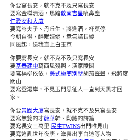
你要寫長安，就不克不及只寫長安
要寫金樽清酒，馬踏
敦南吉星
噴鼻塵
仁愛安和大廈
要寫岑夫子、丹丘生、將進酒，杯莫停
今朝自得，醉眠嬋娟，意氣請長纓
同風起，送我直上白玉京
你要寫長安，就不克不及只寫長安
要
基泰建中
寫西風殘照，漢家陵闕
要寫楊柳依依，
美式極簡別墅
胡笳聲聲，飛將度
關山
要寫登灞岸，不見玉門思征人一直到天黑才回
家。
你要
景園大廈
寫長安，就不克不及只寫長安
要寫無雙的才
龍華
幹、動聽的詩篇
要寫長安三萬里,
民生TWINS
出門唯見山
要寫這亂世年夜唐，滋養出李白這等人物