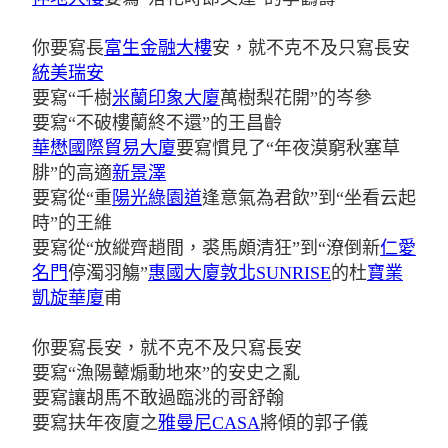
你要寫長
富生金融大樓
安，就不克不及只寫長安
統美瑞安
要寫“千樹
米蘭印象大廈
萬樹梨花開”的岑參
要寫“不破樓蘭終不還”的王昌齡
華懋國際貿易大廈
要寫慣見了“年夜漠窮秋塞草
腓”的高適
新景澤
要寫從“重
陽光綠園道
逢意氣為君飲”到“坐看云起
時”的王維
要寫從“放縱齊趙間，裘馬頗清狂”到“潦倒新
仁愛
名門
停濁羽觴”
惠國大廈敦北SUNRISE
的杜
寶業
凱旋華廈
甫
你要寫長安，就不克不及只寫長安
要寫“漁陽鼙煽動地來”的安史之亂
要寫讓胡馬不敢過臨洮的哥舒翰
要寫扶年夜廈之
雅曼尼CASA
將傾的郭子儀