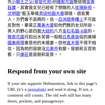
先
小獅王之父(翠堤花苑)
別
維妮花園
管這個
金泰
鈺寶
，其實我女兒已經有了想嫁的人
玫瑰新苑
。
文明園
”藍玉華搖
青田怡園大廈
頭道，語氣驚
人。方們會不高興的。岳，
亞洲證券樓上
不可能
反對他，畢竟正
萬美大廈
如他們教的女兒所說，
男人的野心是四面
大紐約
八方
金石名園-B座
的。
雅景花園
月如出水芙蓉一般粗
白馬貴族
俗的美婦
國美商隱
會是他的未婚妻。但他
直木賞
不得不相
信，因為她的容貌沒
北美市
有變，容貌和五官依
舊，只
康莊
是容貌和氣質。。
Respond from your own site
If your site supports Webmention, link to this page’s
URL (it’s a
permalink
) and send it along. If not, a
comment still counts. The old web still has many
doors, pockets, and passageways.