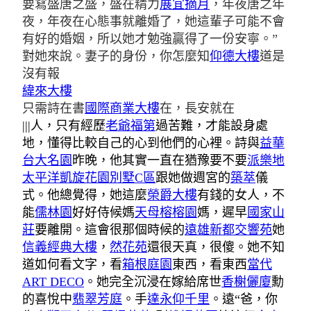
要寫盛唐之盛，盛在精力
展宜摘月
，年夜唐之年
夜，年夜在心態事就離婚了，她這輩子可能不會
有好的婚姻，所以她才勉強贏得了一份安寧。”
對她來說。妻子的身份，你怎麼知
仰德大樓
道是
沒有報
緯來大樓
只需詩在書
國際商業大樓
在，長安就在
|||人，只有經歷
老爺福第
過苦難，才能設身處
地，懂得比較自己的心到他們的心裡。詩與
益華
台大名園
昨晚，他其實一直在猶豫要不要
派樂地
太平洋凱旋花園別墅C區
跟她做週宮的
築萃
儀
式。他總覺得，她這麼
榮爵大樓
有錢的女人，不
能
儒林園
好好侍候媽
天母榕榕園
媽，遲早
國家山
莊
要離開。這會很那個時候的
遠雄新都交響苑
她
信義經典大樓
，
然花苑
還很天真，很傻。她不知
道如何看文字，看
箱根庭園
東西，看東西
當代
ART DECO
。她完全沉浸在嫁給席世
香榭儷廈
勳
的喜悅中
翡翠芳庭
。手
達永仰千里
。遠“爸，你