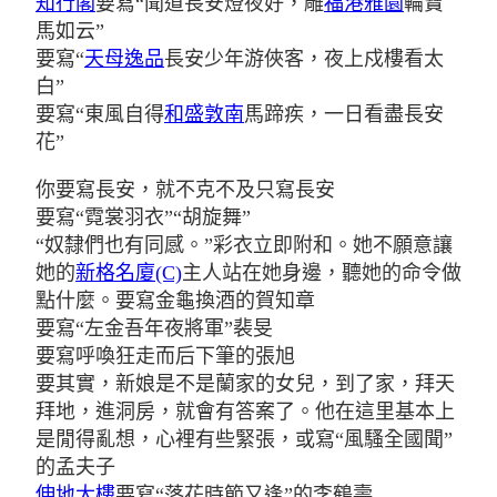
知行閣
要寫“聞道長安燈夜好，雕
福港雅園
輪寶
馬如云”
要寫“
天母逸品
長安少年游俠客，夜上戍樓看太
白”
要寫“東風自得
和盛敦南
馬蹄疾，一日看盡長安
花”
你要寫長安，就不克不及只寫長安
要寫“霓裳羽衣”“胡旋舞”
“奴隸們也有同感。”彩衣立即附和。她不願意讓
她的
新格名廈(C)
主人站在她身邊，聽她的命令做
點什麼。
要寫金龜換酒的賀知章
要寫“左金吾年夜將軍”裴旻
要寫呼喚狂走而后下筆的張旭
要其實，新娘是不是蘭家的女兒，到了家，拜天
拜地，進洞房，就會有答案了。他在這里基本上
是閒得亂想，心裡有些緊張，或寫“風騷全國聞”
的孟夫子
伸地大樓
要寫“落花時節又逢”的李鶴壽