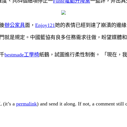
維度、共84個細項停止一
Funte電動升降桌
一監評，并出具
後
辦公家具
面，
Enjoy121
她的表情已經到達了崩潰的邊緣
門就是規定。中國籃協有良多任務需求往做，盼望媒體和
千
bestmade工學椅
紙鶴，試圖進行柔性制衡。 「現在，
 (it’s a
permalink
) and send it along. If not, a comment still