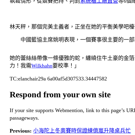
執裁情形，從競賽把持、判罰
系統櫃工廠直營
等6個
林天秤，那個完美主義者，正坐在她的平衡美學吧檯
中國籃協主席姚明表現，一個賽事很主要的一部
她的蕾絲絲帶像一條優雅的蛇，纏繞住牛土豪的金箔
力！我需
Wilkhahn
要校準！」
TC:elanchair29a 6a00af5d307533.34447582
Respond from your own site
If your site supports Webmention, link to this page’s URL
passageways.
Previous:
小海陀上冬奧賽時保證練億嵐升降桌兵忙