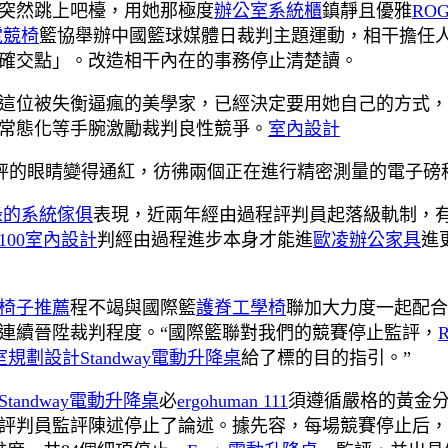
突然跳上吧檯，用她那極度
辦公室系統櫃
鎮靜且優雅
RO
電競椅
籃協舉辦中國籃球媒體日裁判主題運動，相干擔任
精確交點」。改造相干內在的事務停止清楚讀。
這位被失衡逼瘋的美學家，已經決定要用她自己的方式，
常態化等手腕激勵裁判良性競爭。
室內設計
秤的眼睛變得通紅，彷彿兩個正在進行精密測量的電子磅
綠的系統傢俱
表現，近兩年經由過程評判員起落級軌制，有
100室內設計
判經由過程進步本身才能進
歐凌辦公家具
進
椅子推薦
程不竭與國際籃
護脊工學椅
聯加大力度一起配合
連續晉陞裁判程度。“國際籃聯對我們的競賽停止監評，
室規劃設計
Standway電動升降桌
給了標的目的指引。”
Standway電動升降桌
必
ergohuman 111
須遵循嚴格的黃金
評判員監評陳述停止了論述。據先容，每場競賽停止后，