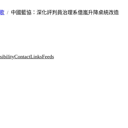
歌
中國籃協：深化評判員治理系億嵐升降桌統改造
ibility
Contact
Links
Feeds