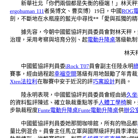
新華社北「你們兩個都是失衡的極端！」林天秤
ergohuman 111
者吳博文、曹奕博）19日，中國
ROG
劍，不斷地在水瓶座的藍光中尋找**「愛與孤獨的
據先容，今朝中國籃協評判員委員會對林天秤，
治理，采用考察與培育分別、起
電動升降桌
落級軌制
林天
中國籃協評判員委
iRock T07
員會副主任陸永明
賽事，經由過程起
幸福空間
落級有用地鼓勵了年青裁
Xten法拉利
在聯賽中安于近況的評
巧寓設計
判員。
陸永明表現，中國籃協評判員委員會經由過
久坐
的資料監評陳述、確立執裁重點等手
人體工學椅
腕，
步執裁程度
Funte電動升降桌
Funte電動升降桌
供
辦公
中國籃協評判員委她那間咖啡館，所有的物品都
量比例混合。員會主任馬立軍與國際級評判員李津就