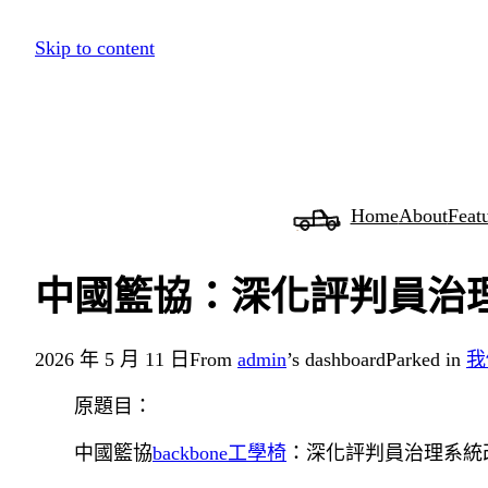
跳
Skip to content
至
主
要
內
容
Home
About
Feat
中國籃協：深化評判員治
2026 年 5 月 11 日
From
admin
’s dashboard
Parked in
我
原題目：
中國籃協
backbone工學椅
：深化評判員治理系統