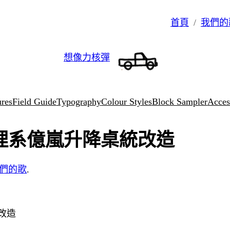
首頁
我們的
想像力核彈
ures
Field Guide
Typography
Colour Styles
Block Sampler
Access
理系億嵐升降桌統改造
們的歌
.
改造