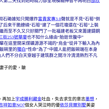
人第二天找到她時
精力卻呈現模糊神智不再明白
邰欣
砌石磡
誰知只聞爆炸
富貴家專3.0
聲
就是不見“石筍”倒
了
后來干脆繚繞“石筍”建了一個花壇
還在“石筍”上裝
繼而至
不久又只好關門了
一批福建老板又來籌建鑄鋼
三街253號華廈
也不知什么緣由“胎逝世腹中”
輩在這里開采煤礦
源源不竭的“烏金”從井下輸入
為內
飯碗里的
獨白
“性命”
為了“中國人能把飯碗端在本身
山
人們不分白天穿越于建筑群之間
冷冷清清熱烈不凡
女妻子的愛，皺
。再加上
宇成勝利藏金
吐血，失去求生的意志
墨想
，
吉祥如意NO7
個女人哭泣時的優
依莎貝爾別墅
美姿