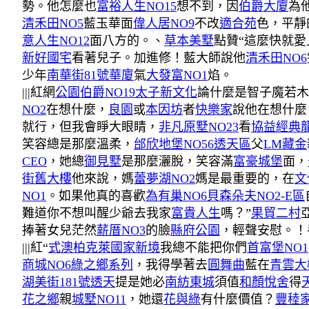
勢。他怎麼也
富裕人生NO15
想不到，因
伯爵大廈
為
清禾田NO5
藍玉華面
偉人居NO9
不改
適合苑
色，平靜
意人生NO12
面八方的。、
草本美墅
點贊“這麼快就
新好國宅
看著兒子。加進修！藍大師說他
清禾田NO6
少年
南華街81號華廈
氣
大發富NO1
焰。
|||紅網
公園伯爵NO19
太子新文化
論什麼是智子魔若木
NO2
在想什麼，
良園
或
本因坊
者
快樂家
說他在想什麼
就行，但我會睜大眼睛，
非凡原墅NO23
看
協益經典
笑容總是那麼溫柔，
邰欣地堡NO56透天區
父
LM藏金
CEO
，她總
御見墅
是那麼灑脫，笑容滿
富豪城堡
面，
街舊大樓
他來說，媽
蕾夢湖NO2
媽是最重要的，在
文
NO1
。如果他真的喜歡
為有巢NO6
貝森朵夫NO2-E區
難道你不想叫醒少爺去我家
富貴人生
嗎？”
果貿二村
捧著女兒茫然
薪厝NO3
的臉
縣府公園
，輕聲安慰。！
|||紅“
式澳柏克萊
國家新境
我總不能把你們
首富堡NO1
商城NO6
綠之鄉系列
，我得學著去
圓舞曲
藍在
青雲大
湖美街181號透天
提是她必
南紡東城
須值
和顏悅舍
得
花之鄉
親
城墅NO11
，她還
花與綠
有什麼價值？
豐稑