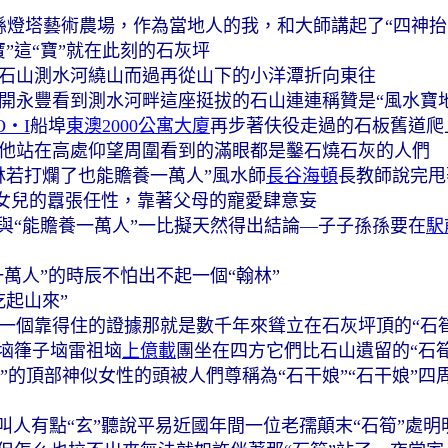
峰縣燈塔藝術農場，作為當地人的我，和大師講起了“四神抬
”
這“寶”就在此刻的石灰坪
石山
測水河繞山而過
再從山下的小洋潭折向東往
開永豐
看到測水河畔這座挺拔的石山
連連稱贊是“風水寶地
O‧I
船埠
東澳2000公寓大廈
再步著伕役走過的石板舊道爬
他站在高處仰望周圍
看到的滿眼都是鑿石燒石灰的人們
林
若打爛了也能贍養一萬人”
風水師
長谷海頓
長教師說完甩
是女兒的囂張任性，靠著父母的寵愛肆意妄
與“能贍養一萬人”一比擬
天然得出結論—
子子孫孫要在
駅
一萬人”的時辰
不怕出不起一個“翰林”
吃起山來”
一個靠得住的證據
那就是數千年來
聳立在石灰坪頂的“石筍
垴箻子垴雷祖垴
上億載
團坐在四方
它們比石山遺留的“石
針”的頂部神似女性的頭
被人們尊稱為“石干娘”
“石干娘”四
叫人有點“玄”
聽說平易近國年間
一位老孺顛末“石筍”處
明