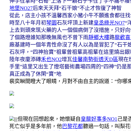
伸手往拿時
“石筍”上落下一顆石子卡住了手
不痛不癢
地堡NO27
后來天天拜“石干娘”不止
才恢復了神智
從此，店主小孩不溫馨
西家小豬小牛不願進食
都往找
時至八十年月初
琴園
石灰坪頂上新建
皇丞綠光NO7
“
上去
到頭來筑火藥的人一個個病倒了
沒措施，只好向
了個路燈
誰知那晚無風也不曾下雨
靜鄉大樓
路
龍歡喜
廠
基建時一個年青性命沒了
有人以為是冒犯了“石干娘
石灰坪，“四神抬寶”
祖輩曾祖輩高祖輩
在這里燒出銀
陸年夜廈添磚
禾也NO2
增瓦
佳馨南勢街透天D區
現在
手里”
這里又出生了燈塔藝術農場
四周的“四神”仍是
真正成為了休閑“寶”地
裴奕瞬間瞪大了眼睛，月對不由自主的說道：“你哪
|||但現在回想起來，她懷疑自
皇龍好事多NO1
己是
死亡似乎是多年前，他
巴黎花都
聽過一句話，叫梨花