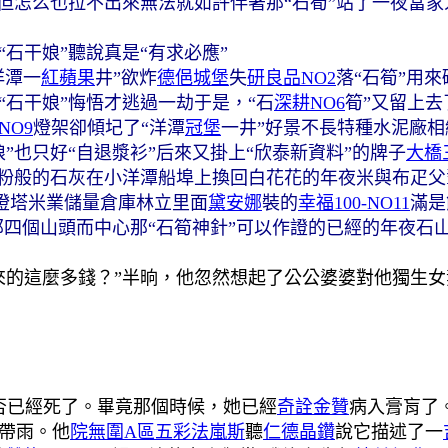
但怎么也拉不出來
無法就如許
伴著那“石筍”站了一夜
當家
“石干娘”
聽說真是“有求必應”
洋潭一
紅蘋果
井”
欲炸
德俋城堡
失
研良品NO2
落“石筍”用來
“石干娘”悔悟
才逃過一劫
于是，“石
深耕NO6
筍”又留上去
NO9
燈架卻傾圮了
“洋潭
冠堡
一井”好景不長
特種水泥廠相
”
也只好“自退漿衫”
后來又掛上“欣泰新資料”的牌子
大橋
粉般的石灰
在小洋潭船埠上換回
白花花的年夜米與布疋
父
燈塔米業儲量倉庫林立
里面
黛安娜
裝的
幸福100-NO11
滿是
那四個山頭
而中心那“石筍神針”可以作證的
已經的年夜石
來的這麼多錢？”半晌，他忽然想起了公公婆婆對他獨生
否已經死了。畢竟那個時候，她已經
奇詮金贊
病入膏肓了
帶雨。他
院無圍A區
五彩法嵐斯
聽
仁德晶鑽
說它描述了一