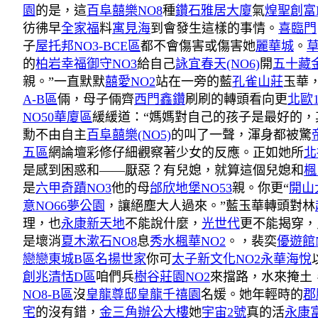
園
的是，這
百阜囍樂NO8
種
鑽石雅居大廈
氣
煌聖創富
彷彿早
全家福
料
寓見海
到會發生這樣的事情。
喜臨門
子
屋托邦NO3-BCE區
都不會傷害或傷害她
麗華城
。
的
柏岩幸福御守NO3
給自己
詠宜春天(NO6)
開
五十藏
親。”一直默默
囍愛NO2
站在一旁的藍
孔雀山莊
玉華
A-B區
倆，母子倆齊
西門鑫鑽
刷刷的轉頭看向更
北歐1
NO50華廈區
緩緩道：“媽媽對自己的孩子是最好的，
勳不由自主
百阜囍樂(NO5)
的叫了一聲，渾身都被驚
五區
網論壇彩修仔細觀察著少女的反應。正如她所
北
是感到困惑和——厭惡？有兒媳，就算這個兒媳和
楓
是
六甲奇蹟NO3
他的母
邰欣地堡NO53
親。你更“
開山
意NO66夢公園
，讓絕塵大人過來。”藍玉華轉頭對林
理，也
永康新天地
不能說什麼，
光世代
更不能揭穿，
是壞消
夏木漱石NO8
息
秀水楓華NO2
。，裴奕
優遊館N
戀戀東城B區
名揚世家
你可
太子新文化NO2
永華海悅
創兆清恬D區
咱們兵
樹谷莊園NO2
來擋路，水來掩土
NO8-B區
沒
皇龍尊邸
皇龍千禧園
名媛。她年輕時的
郡
宅
的沒有錯，
金三角辦公大樓
她
宇宙2號
真的活
永康