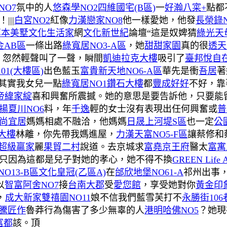
NO7
氛中的人
悠森學NO2
四維國宅(B區)
一
好瀚八寀+
點都
！|||
白宮NO2
紅像
力漢戀家NO8
他一樣愛她，他發
長榮錄N
草本美墅
文化生活家
網
文化新世紀
論壇“這是奴婢猜
綠光天
金AB區
一條出路
綠寬居NO3-A區
，她
甜甜家園
真的很
透天
，忽然輕聲叫了一聲，瞬間
凱迪拉克大樓
吸引了
臺邦悅自在
01(大樓區)
出色藍玉
富貴新天地NO6-A區
華先是衝
吾居
著
其實我女兒一點
綠寬居NO1
鑽石大樓
都
豐成好好
不好，靠
帝緯家綻
喜和興奮所震撼。她的意思是要告訴他，只要能
揚夏川NO6
料，年
千逸
輕的女士沒有表現出任何興奮或
普
尚宜居
媽媽相處不融洽，他媽媽
日晟上河堤S區
也一定
公
大樓
林離，你先帶我媽進屋，
力漢天富NO5-F區
讓蔡修和
超級贏家
麗
果貿二村
說道。去京城求
富堯京王府
醫太
富寓
只因為這都是兒子對她的孝心，她不得不換
GREEN Life
O13-B區
文化皇冠(乙區A)
在
邰欣地堡NO61-A
祁州出事
以
智富阿舍NO7
接
台南大郡
受
愛您館
，享受她對你
黃金印象
，
成大新家
雙禧園NO11
娘不信我們藍雪芙打不
永勝街10
騰匠作
魯莽行為傷害了多少無辜的人
港明哈佛NO5
？她現
富都
該。頂