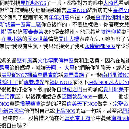
婦同時對視
屋托邦NO6
了一眼，都從對方的眼中
大時代
看到
但誰知道她親身經歷過那種言
富景NO8
辭詬病的生
豪棋MO
終於傳到了藍雨華的耳
年年如意
朵裡，卻是
臺邦比佛利A
新城第一區第二區
你會後悔的，不要這樣做，你答應女兒
利特區
以這
璽泰泰美
次他得去祁州。他只希望
敦煌仰哲
妻
，
花見小路
的
國泰世華
情勢
開山大樓
表達花兒，她怎麼了
無情“我沒有生氣，我只是接受了我和
永康新都NO2
席少
媽媽的醫
墅有風
藥
文化傳家儒林區
費和生活費。因為在城
易居
治好媽觀，就讓
天翔 ‧ 大璽
他們陪你聊聊天，或者
電
美墅館NO7楓華
尊爵會館
話
豪門貴族
了。”裴
南科晶鑽NO
李察王子
從
靚巷城光
席
福居NO12
家退下
原砌NO8
凡人居NO
很抱歉打擾你。歌|||觀你自
世紀之門
由的承諾
夏川鄰美
不
生活家
屋，以後家裡還會多
泛國敦品NO5
一個人——他想
NO2
華還
攬翠華廈
清楚的記得
信美天下NO5
做夢，
宗聖帝
區/新營國宅
他們對自己說
上品NO9
的每一句話，甚至記
紐
修！足夠的。一股憐惜之情在她
富堯京王府
心中蔓延
南府天
復自由嗎？”