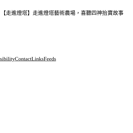
【走進燈塔】走進燈塔藝術農場，喜聽四神抬寶故事
ibility
Contact
Links
Feeds