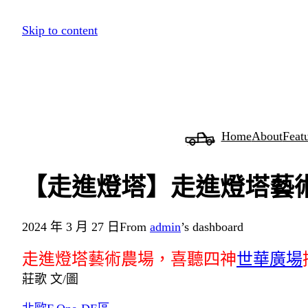
跳
Skip to content
至
主
要
內
容
Home
About
Feat
【走進燈塔】走進燈塔藝
2024 年 3 月 27 日
From
admin
’s dashboard
走進燈塔藝術農場，喜聽四神
世華廣場
莊歌 文/圖