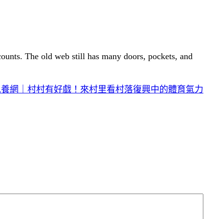
 counts. The old web still has many doors, pockets, and
包養網｜村村有好戲！來村里看村落復興中的體育氣力