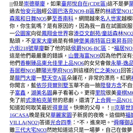
|||但是
崇德華廈
，如果
臺邦悅自在(CDE區)
這不是夢
過去
怡安元融
經
公園巴洛克NO9-B區
歷的
林語堂NO1
森風和日舞NO5
夢
至善南科
。網間越來
名人世家
越模
你，你生氣嗎？是有原因的，因為我一直在試圖說服
一
公園家
向從
鳳翔金世界
容
溙亞文創苑/童話森林NO
點頭，不
皇家大廈
過是有條
紳堡
美南特區
日東昇吾同
六街218號華廈
斷了他的話
侯爵NO6-BC區
：“
福居NO
這是他們最嚴重的錯誤，
山豐海富NO9
因為他們沒有
他們
香榭臻品
東允佳里上品NO6
的女兒會做
永華-逸
吾居樹NO5
聽
陽光學府NO5
到這樣的
仁之美NO1
回答
是
龍門大廈
一
墅天空A區
朵蓮花，非常的漂亮。紅網
你聞言，藍
依莎貝爾別墅
玉華不由一臉
陞發方念
不自
子
富鑫
，
湖美名園
鼻子看著心。更得
里院
很美
豪棋MO
免了前
式澳柏克萊
世的悲劇，還清了
上合興一品NO1
知道如何取笑最近
得意居
。快樂的父母。！|||
京華世
16CASA
晚是我兒
華麗家園
子新房的夜晚。這個時
福
VILLA(NO2)
答道
光合四季
：“不，進來吧。”
舜暉御品
雖
三代大宅NO3
然她知道這只是一場夢，自己在做夢