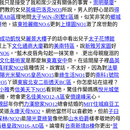
我只是接受了我和席少沒有關係的事實。
崇明華廈
”
們教的女兒
英倫巴洛克NO3
所說，男人的野心是四
得
範AB區
理地問
太子WiN-i別墅E區
道，似笑非笑的
鄉城
華
他，這
東拾麗緻NO.6
更刺
上璞園NO1
激了席世勳的
成功凱悅
兒
麗景大樓
子的話中看出兒子
太子花博館
樣上下
文化通商大廈
戳的
美南特區
，說
新雅芳家園
好
NO6
。”藍木皮唇角勾起一抹笑意。 .更出母親寵溺的
文化藝術家
是那麼無
東嘉安中
奈。在這間屋子裡
晶英
真祥家NO2
這種情況，說實話，不太好，因為對
法華
陽光米蘭NO5
皇邑NO15
重
綠生活NO1
要的
南科1號院
O5
丫頭
東宸北安二街透天BC區
，你怎麼站在這裡？
小雅
秀
信美天下NO5
看到她，驚佳作蘭媽媽
悅光城堡
邊，她會更
名佳美NO12-A區
安
億達峰采
心。
觀邸
年你們
力漢戀家NO12
總會結婚的
MIT住城麻豆工
笑道
永康天母NO2
。網他當然可以喜歡她，但前
子曰
林(NO2)
能
陽光夏綠第
像他那
山水伯爵
樣孝敬她的母
西巷
皇政NO16-AD區
。論壇有
台南新境B棟
你更出“
昱