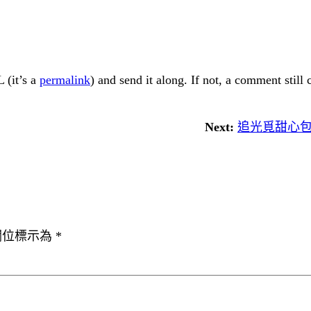
 (it’s a
permalink
) and send it along. If not, a comment still
Next:
追光覓甜心
欄位標示為
*