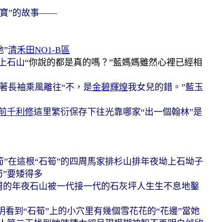
寶”的故事——
”
清禾田NO1-B區
上石山
“你說的都是真的嗎？”藍媽媽雖然心裡已經相
著長袖乘風離往
“不，是
金碧輝煌
我女兒的錯。”藍玉
前千利修
這里繁衍保存下往
光靠哪家“出一個翰林”是
”
在這根“石筍”的四周
馬家排杉山排年夜坳上石坳子
筍”要矮得多
周的年夜石山
被一代接一代的石灰坪人
生生不息地鑿
明看到“石筍”上的小穴里
有幾個雪花花的“花邊”
當她