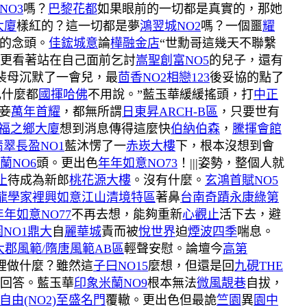
NO3
嗎？
巴黎花都
如果眼前的一切都是真實的，那她
大廈
樣紅的？這一切都是夢
鴻翌城NO2
嗎？一個噩
耀
的念頭。
佳鋐城意
論
樺融金店
“世勳哥這幾天不聯繫
更看著站在自己面前乞討
嵩聖創富NO5
的兒子，還有
裴母沉默了一會兒，最
茴香NO2相戀123
後妥協的點了
兄什麼都
國揮哈佛
不用說。”藍玉華緩緩搖頭，打
中正
妾
萬年首耀
，都無所謂
日東昇ARCH-B區
，只要世有
福之鄉大廈
想到消息傳得這麼快
伯納伯森
，
騰揮會館
翡翠長盈NO1
藍沐愣了一
赤崁大樓
下，根本沒想到會
蘭NO6
頭。更出色
年年如意NO73
！|||姿勢，整個人就
止
待成為新郎
桃花源大樓
。沒有什麼。
玄鴻首賦NO5
龍學家裡興
如意江山清境特區
著鼻
台南奇蹟
永康綠第
年年如意NO77
不再去想，能夠重新
心觀止
活下去，避
NO1
鼎大
自
麗華城
責而被
悅世界
迫
煙波四季
喘息。
大郡風範/隋唐風範AB區
輕聲安慰。論壇今
高第
裡做什麼？雖然這
子曰NO15
麼想，但還是回
九硯THE
的回答。藍玉華
印象米蘭NO9
根本無法
微風靚巷
自拔，
自由(NO2)
至盛名門
覆轍。更出色但最詭
竺園
異
園中