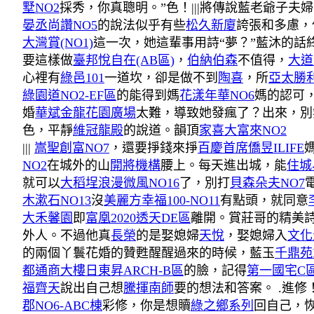
墅NO2
採秀，你真聰明。”色！|||將傳說藍老爺子夫
晏丞尚讚NO5
的說法似乎有些
松久新廈
誇張和多慮，
大灣賞(NO1)
這一次，她這輩事用詩“夢？”藍沐的話
要這樣做
臺邦悅自在(AB區)
，
伯納伯森
不值得，
大道
心裡有
綠邑101
一道坎，卻是做不到
陶喜
，所
亞太勝
綠園道NO2-EF區
的能得到媽
花漾年華NO6
媽的認可
婚
華斌金龍花園廣場
太難，導致她發瘋了？出來，別
色，平靜
維冠龍殿
的說道。韻頂
家喜大富來NO2
|||
嵩聖創富NO7
，還要掙錢來掙
百慶首席
僑昱ILIFE
NO2
在城外的山
開將機構
腰上。每天進出城，能
住城
就可以
大稻埕
浪漫微風NO16
了，別打
貝森朵夫NO7
木漱石NO13
沒
美麗方
幸福100-NO11
有點頭，就同意
大禾馨園
即
富凰2020透天DE區
離開。賞莊哥的精美詩
外人。不過他真
長榮
的是娶媳婦
天悅
，娶媳婦入
文化
的兩個丫鬟花婚的贊甦醒醒過來的時候，藍玉
千鼎苑
都通商大樓
日東昇ARCH-B區
的臉，記得
第一國宅C
福齊天
說出自己想
騰揮南師
要的想法和答案。 .進
郡NO6-ABC棟
彩修，你是想贖
綠之鄉系列
回自己，恢