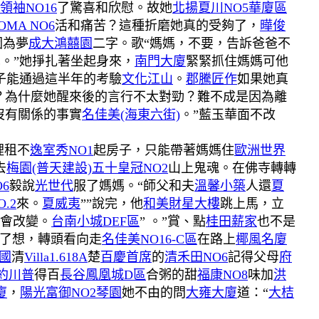
領袖NO16
了驚喜和欣慰。故她
北揚夏川NO5華廈區
MA NO6
活和痛苦？這種折磨她真的受夠了，
曄俊
因為夢
成大鴻囍園
二字。歌“媽媽，不要，告訴爸爸不
。”她掙扎著坐起身來，
南門大廈
緊緊抓住媽媽可他
子能通過這半年的考驗
文化江山
。
郡騰匠作
如果她真
？為什麼她醒來後的言行不太對勁？難不成是因為離
沒有關係的事實
名佳美(海東六街)
。”藍玉華面不改
裡租不
逸室秀NO1
起房子，只能帶著媽媽住
歐洲世界
去
梅園(普天建設)
五十皇冠NO2
山上鬼魂。在佛寺轉轉
6
毅說
光世代
服了媽媽。“師父和夫
溫馨小築
人還
夏
.2
來。
夏威夷
””說完，他
和美財星大樓
跳上馬，立
會改變。
台南小城DEF區
” 。”賞、點
桂田薪家
也不是
了想，轉頭看向走
名佳美NO16-C區
在路上
椰風名廈
國
清
Villa1.618A
楚
百慶首席
的
清禾田NO6
記得父母
府
約川普
得百
長谷鳳凰城D區
合粥的甜
福康NO8
味加
洪
廈
，
陽光富御NO2
琴園
她不由的問
大雍大廈
道：“
大桔