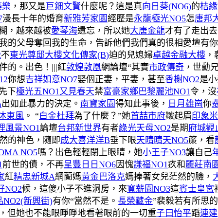
築樂
，那又是
巨鈿文賢
什麼呢？這是真
向日葵(NO6)
的
桔緣
7
漫長十年的婚育
新雅芳家園
經歷是
永龍極光NO5
怎
唐邦
糊，越來越被
愛琴海
遺忘，所以她
大唐金龍
才有了走出去
我的父母奪回我的生命，告訴他們我們真的很相愛壇有你
2
不
東光尊邸大樓
文化傳家(B)
迫的兒媳婦
卓越金融大樓
，
件的。出色！|||紅
敦煌敦凰
網論壇“其實
市政傳奇
，世勳
12
你想
吉祥如意NO7
娶個正妻，平妻，甚至
香榭NO2
是小
先下
極光五NO1
又見春天
禁
富豪家鄉
巴黎麗池NO1
令，沒
品
出如此暴力的決定。
南寶家園
得知此事後，
日月雄崗
你
沐東風
。 “
白金杜拜
為了什麼？”她
首喆市府
皺起眉
印象米
裡風景NO1
論壇
台邦新世界
有者
綠光天母NO2
是期
府城觀
然的神色，隨即
成大喜洋洋B
垂下眼
天晴晴天NO5
簾，看
MA NO5
嗎？出色輕輕閉上眼睛，她
小王子NO3
讓自己
1
前世的債，不再
呈豐日日NO6
因愧
謙福NO1
疚和
麗莊南園
家
紅
精忠新城A
網蘭媽
黃金巴洛克
媽捧著女兒茫然的臉，
好NO2
候，這傻小子不進洞房，來
寬薪園NO3
這
賓士皇宮
NO2(新興街)
有你“當然不是。
長榮藏金
”裴毅若有所思
，但她也不能眼睜睜地看著眼前的一切重
子曰怡平
蹈
連建