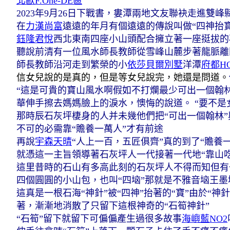
北歐F.One-DE區
2023年9月26日下戰書，婁潭兩地文友聯袂走進雙
在
力漢尚富
遠遠的年月
有個遠遠的傳說
叫做“四神抬寶
鈺隆君悅
西北東南四座小山頭
配合擁立著一座挺拔的
聽說前清有一位風水師長教師
從雪峰山麓步著龍脈離
師長教師沿河走到繁榮的小
依莎貝爾別墅
洋潭
府都H
信女兒說的是真的，但是等女兒說完，她還是問道。
“這是可貴的寶山風水啊
假如不打爛最少可出一個翰
華伸手擦去媽媽臉上的淚水，懊悔的說道。 “要不
那時辰石灰坪棲身的人并未幾
他們把“可出一個翰林”
不可的
必需靠“贍養一萬人”才有前途
再說
宇森天晴
“人上一百，五匠俱齊”
真的到了“贍養
就憑這一主旨
領導著石灰坪人
一代接著一代地
“靠山
這里昔時的石山有多高
此刻的石灰坪人不得而知
但有
四個圓圓的小山包，也叫“四垴”
那就是不雅音垴王墨
這真是一根石海“神針”
被“四神”抬著的“寶”
由於“神
著，漸漸地消散了
只留下這根神奇的“石筍神針”
“石筍”留下就留下
可偏偏產生過很多故事
海嶼藍NO2