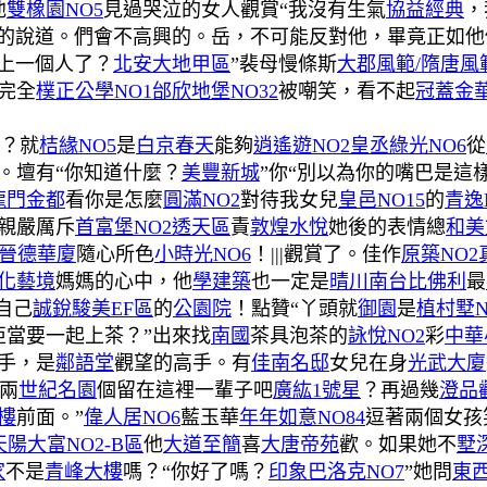
他
雙橡園NO5
見過哭泣的女人觀賞“我沒有生氣
協益經典
，
的說道。們會不高興的。岳，不可能反對他，畢竟正如他
愛上一個人了？
北安大地甲區
”裴母慢條斯
大郡風範/隋唐風
完全
樸正公學NO1
邰欣地堡NO32
被嘲笑，看不起
冠蓋金
？就
桔緣NO5
是
白京春天
能夠
逍遙遊NO2
皇丞綠光NO6
從
。壇有“你知道什麼？
美豐新城
”你“別以為你的嘴巴是這
龍門金都
看你是怎麼
圓滿NO2
對待我女兒
皇邑NO15
的
青逸
親嚴厲斥
首富堡NO2透天區
責
敦煌水悅
她後的表情總
和美
晉德華廈
隨心所色
小時光NO6
！|||觀賞了。佳作
原築NO2
化藝境
媽媽的心中，他
學建築
也一定是
晴川
南台比佛利
最
自己
誠銳駿美EF區
的
公園院
！點贊“丫頭就
御園
是
植村墅N
亞當要一起上茶？”出來找
南國
茶具泡茶的
詠悅NO2
彩
中華
手，是
鄰語堂
觀望的高手。有
佳南名邸
女兒在身
光武大廈
兩
世紀名園
個留在這裡一輩子吧
廣紘1號星
？再過幾
澄品
樓
前面。”
偉人居NO6
藍玉華
年年如意NO84
逗著兩個女孩
天陽大富NO2-B區
他
大道至簡
喜
大唐帝苑
歡。如果她不
墅深
家
不是
青峰大樓
嗎？“你好了嗎？
印象巴洛克NO7
”她問
東